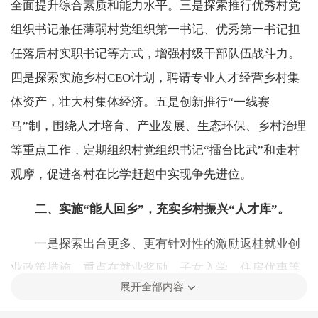
全面提升综合素质和能力水平。三是探索推行优秀村党
组织书记兼任薄弱村党组织第一书记、优秀第一书记担
任落后村实职书记等方式，增强村级干部队伍战斗力。
四是探索实施乡村CEO计划，聘请专业人才经营乡村集
体资产，壮大村集体经济。五是创新推行“一线赛
马”制，围绕人才培育、产业发展、生态环保、乡村治理
等重点工作，定期组织村党组织书记“擂台比武”和走村
观摩，促进各村在比学赶超中实现争先进位。
二、实施“能人回乡”，充实乡村振兴“人才库”。
一是探索出台更多、更有针对性的激励返桂就业创
业政策措施，重点在就业奖励、子女入学、住房优惠等
展开全部内容
方面给予扶持。二是依托重点企业、重点项目，加大农
业科技领军人才引进培养力度，强化农业科研成果开发