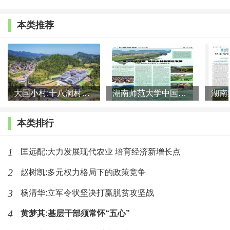
流动，为乡村振兴提供人才保障。
本类推荐
三、实施“能人培育”，壮大乡村振兴“生力军”。
一是打造“云上课堂”，围绕乡村产业发展、基层治
理等重点课题，开发运行线上线下涉农“职业培训包”和
大国小村:十八洞村的现代变迁是一道美丽的风景线
湖南师范大学中国乡村振兴研究院课题组:突出地域特色 推进乡村
专项职业能力培训项目，用信息化手段向专家借才借
智，运用互联网平台，通过视频、语音、文字、线上培
本类排行
训等多种形式将农业知识技术传递到农村，实现智力资
本、经验和技能的有效共享。二是筹建乡村振兴学院，
1
匡远配:大力发展现代农业 培育经济新增长点
引导涉农高等院校和农业职业院校加大农村实用人才培
2
赵树凯:多元权力格局下的政策竞争
养力度。扩大涉农职业教育学校在农村招生规模，鼓励
3
杨清华:立军令状坚决打赢脱贫攻坚战
镇村干部参加学历教育，对顺利完成学业、家庭困难的
4
黄梦其:基层干部须常怀“五心”
人员给予一定补助。三是积极培养本土人才，完善新型