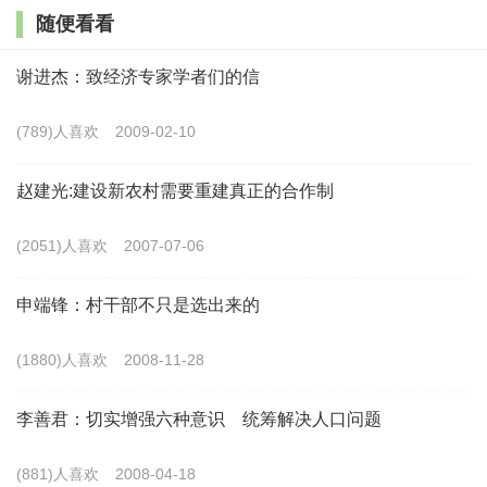
随便看看
利用，建设一批农业科技示范园区。三是组织专门力
量，深入挖掘各地在外人才资源，建立市县乡三级乡土
谢进杰：致经济专家学者们的信
人才联络网，通过举办集中推介招聘会、邀请回乡恳
(789)人喜欢
2009-02-10
谈、信函联络等方式，引导他们为家乡发展建言献策。
鼓励扶持桂林籍经营管理人才返乡创业，让他们把在外
赵建光:建设新农村需要重建真正的合作制
积累的生产经营技术、社会资本、经济资源带回乡里，
(2051)人喜欢
2007-07-06
在家乡带动群众创业致富。四是探索“挂职+任职”模式，
选派熟悉农业农村工作的市县优秀干部到乡村一线“蹲
申端锋：村干部不只是选出来的
苗”锻炼；探索国有企事业单位专业技术人员领办农村合
(1880)人喜欢
2008-11-28
作经济组织，加大科技服务到村、到户力度。五是积极
搭建乡村和高校合作平台，加大高校毕业生回乡创业的
李善君：切实增强六种意识 统筹解决人口问题
政策支持力度，完善合作机制，引导各类专业人才、大
(881)人喜欢
2008-04-18
学生村官、“三支一扶”、村级协理员等青年人才向一线