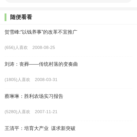
纺织服装、装备制造等关联行业集聚，形成“一花带百花，
随便看看
一业聚百业”的局面。
贺雪峰:“以钱养事”的改革不宜推广
二是多元文化融合型：因地制宜挖掘多元文化价值，推
动三产融合和乡村旅游高质量发展。如四川凉山彝族自治州
(656)人喜欢
2008-08-25
冕宁县、青海互助县，多种文化资源在区域空间高度叠加，
刘涛：丧葬——传统村落的变奏曲
通过系统整合释放综合价值。冕宁县整合特色多元文化优
势，设计打造“民族节庆＋地方美食”“沉浸式红色研学”“航
(1805)人喜欢
2008-03-31
天科普体验”“阳光康养＋休闲度假”等多条乡村旅游线路，
蔡琳琳：胜利农场实习报告
带动吃、住、行、游、购、娱全链条联动。互助县系统挖掘
和拓展农业生产、生态涵养、文化传承、社会服务等多种功
(5280)人喜欢
2007-11-21
能，推动文化价值、生态价值与经济价值协同释放。
王清平：培育大产业 谋求新突破
三是民族特色产业型：因地制宜推动民族文化与非遗技