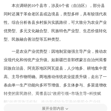
本次调研的10个县市，涉及6个省（自治区），部分县
同时还属于革命老区县或边境县，类型多样，具有较强代表
性。综合分析各县乡村振兴实践路径，可大致分为农业产业
优势型、多元文化融合型、民族特色产业型、生态价值转化
型、民族融合善治型等五种类型。
一是农业产业优势型：因地制宜做强主导产业，推动农
业现代化和传统产业升级。如新疆巴音郭楞蒙古自治州焉耆
回族自治县、阿克苏地区阿瓦提县，人少地多、耕地集中度
高、主导作物明确。两地推动传统农业提质升级，走出了一
条由单一生产功能向多环节增值、多主体参与、多渠道增收
转变的富民路径。焉耆县以“政府引领+市场主导+科技赋
能”的资源激活机制，推动形成较为完善的葡萄全产业链。
展开全部内容
阿瓦提县对棉花生产全链条进行数字化赋能提效，同时引导