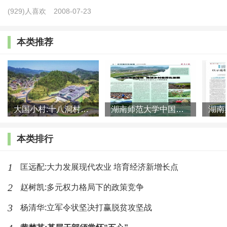
艺在传承中发展、在发展中富民。如广西崇左市龙州县、贵
(929)人喜欢
2008-07-23
州铜仁市松桃苗族自治县和黔东南苗族侗族自治州凯里市，
本类推荐
非遗技艺与特定民族群体和生活方式高度绑定，可将高浓度
的民族特色提炼转化为产业发展优势。龙州县以组织化传
承、产业化延伸、政策性扶持、科技化辅助为抓手，推动壮
锦实现从“濒危技艺”到“活态产业”的转变。松桃县系统挖掘
大国小村:十八洞村的现代变迁是一道美丽的风景线
湖南师范大学中国乡村振兴研究院课题组:突出地域特色 推进乡村
和活化苗俗、苗绣、苗医、苗技、苗食“五苗”文化，实现资
源、技艺、人才、标准、产品、品牌的全链条升级。凯里市
本类排行
通过非遗与时尚设计、数字传播、消费场景、餐饮美食、医
药康养等多元业态融合，推动非遗资源与三次产业深度融
1
匡远配:大力发展现代农业 培育经济新增长点
合。
2
赵树凯:多元权力格局下的政策竞争
3
杨清华:立军令状坚决打赢脱贫攻坚战
四是生态价值转化型：因地制宜打通“两山”转化桥梁，
推动生态优势转化为发展优势、竞争优势与富民优势。如广