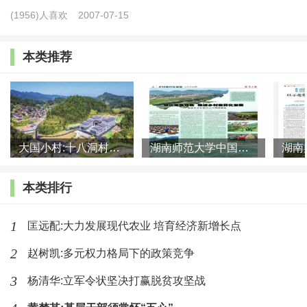
分发达国家将高耗能产业向发展中国家乡村转移，却要求其
(1956)人喜欢
2007-07-15
承担更多生态保护责任，这种“生态负担转移”违背了全球生
态治理的公平原则，也为中国乡村绿色发展提出了“自主转
本类推荐
型”的时代要求。
(二)乡村场域中未来绿色转型与当下民生诉求的现实矛
盾
大国小村:十八洞村的现代变迁是一道美丽的风景线
湖南师范大学中国乡村振兴研究院课题组:突出地域特色 推进乡村
乡村绿色转型的成本、收益时间错配，构成民生诉求与
生态目标冲突。从成本端看，绿色转型需投入大量沉没成
本类排行
本，且具有周期刚性。在湖南的“美丽屋场”建设中，单村的
1
匡远配:大力发展现代农业 培育经济新增长点
污水管网、垃圾分类系统等环保设施投入平均达80万元，且
2
赵树凯:多元权力格局下的政策竞争
生态产业培育周期大多需3年以上，效益释放存在显著滞后
3
性。从收益端看，乡村当下民生诉求呈现“生存性”特征，部
杨清华:立军令状坚决打赢脱贫攻坚战
分欠发达乡村仍依赖粗放养殖等传统高耗能产业，如果强行