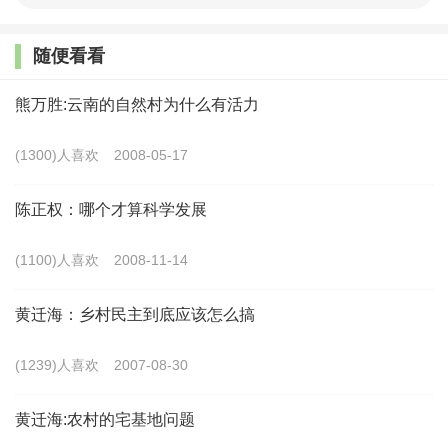
从中国战略看，“双碳”目标并非单纯的环境承诺，而是
随便看看
重构城乡发展格局的制度杠杆。在实施乡村振兴战略中，明
确要求强化乡村生态保护和环境治理，从而将乡村纳入能
熊万胜:云南的自然村为什么有活力
源、产业、城乡协同降碳体系，使乡村的生态功能与生产功
(1300)人喜欢
2008-05-17
能实现双重升级。一方面，森林、湿地等生态资源成为“可
量化、可交易”的生态资产，如浙江“两山银行”通过生态产
陈正权：哪个才算科学发展
品价值实现机制，将乡村林地碳汇转化为可交易的“生态股
(1100)人喜欢
2008-11-14
权”。另一方面，绿色农业、生态旅游等产业成为连接城乡
要素的纽带，反映了乡村在国家绿色战略中的枢纽地位。
黄迁海：乡村民主到底应该怎么搞
这一趋势突破了传统“增长优先”的发展方式，使乡村生
(1239)人喜欢
2007-08-30
态资源不再是经济发展的“约束条件”，而是可转化为经济资
本的“生产要素”。但需警惕“生态殖民主义”的潜在风险：部
黄迁海:农村的宅基地问题