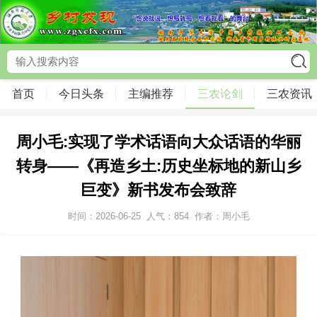
首页
今日头条
主编推荐
三农论剑
三农资讯
周小毛:实现了学术话语向大众话语的华丽
转身——《再造乡土:历史坐标地的新山乡
巨变》新书发布会致辞
时间：2026-06-25
人气：
854
作者：周小毛