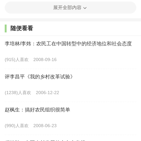
结合部，是宏观与微观的结合部，县区发展了、稳定了，国
展开全部内容
家就发展了、稳定了。研究好县区，是研究好国家的重中之
重。文胜教授长期从事三农问题的研究，这次选择一个具体
随便看看
的县区进行研究，主题突出，特色鲜明。
李培林/李炜：农民工在中国转型中的经济地位和社会态度
(915)人喜欢
2008-09-16
其次，选择的书名好。该书专题研究赫山区，而赫山区
评李昌平《我的乡村改革试验》
是由历史悠久的益阳县改县为区的。68年前，益阳籍老作家
周立波的《山乡巨变》让益阳县家喻户晓。我们这一代人就
(1238)人喜欢
2006-12-22
是读着《山乡巨变》长大的，这部几乎以益阳话写作的鸿篇
赵枫生：搞好农民组织很简单
巨制，让我们过目不忘，感到无比的亲切、温暖。可以说，
《山乡巨变》已经刻印在一代又一代中国人的内心深处。描
(990)人喜欢
2008-06-23
述同一个空间范围的新变化，借助《山乡巨变》的影响，巧