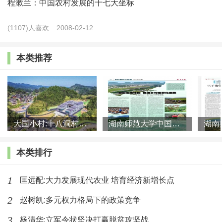
程漱兰：中国农村发展的十七大坐标
用《山乡巨变》的书名，融入《山乡巨变》的元素，是文胜
这本书的极新创意。
(1107)人喜欢
2008-02-12
购买方式：扫码或长按识别下图二维码即可购买
本类推荐
大国小村:十八洞村的现代变迁是一道美丽的风景线
湖南师范大学中国乡村振兴研究院课题组:突出地域特色 推进乡村
本类排行
1
匡远配:大力发展现代农业 培育经济新增长点
2
赵树凯:多元权力格局下的政策竞争
3
杨清华:立军令状坚决打赢脱贫攻坚战