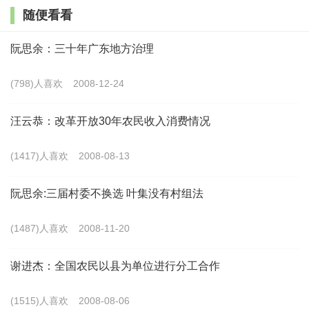
随便看看
乡村所提供的生产、生活、生态和文化等多元价值，是城区
自身无法自我生产且需求缺口极大的稀缺要素。世界城市发
阮思余：三十年广东地方治理
展史表明，乡村也是治愈“城市病”的天然解药，是庇护和拯
(798)人喜欢
2008-12-24
救城市的最佳良方。首都乡村的稀缺性源于其不可复制的多
元价值供给，与超大城市的资源缺口形成强烈互补。首都乡
汪云恭：改革开放30年农民收入消费情况
村的生态、文化、空间的复合稀缺性，是超大城市自身无法
(1417)人喜欢
2008-08-13
生产的核心资源。首都乡村的稀缺性主要体现在三个关键维
度：
阮思余:三届村委不换选 叶集没有村组法
一是不可替代的生态稀缺性。超大城市人口密集、产业
(1487)人喜欢
2008-11-20
集中，对清洁空气、优质水源、绿色农产品的需求巨大，但
谢进杰：全国农民以县为单位进行分工合作
城市自身生态容量有限。乡村的林地、耕地、湿地是城市可
持续健康发展最需要的“生态屏障”和“资源宝库”。首都乡村
(1515)人喜欢
2008-08-06