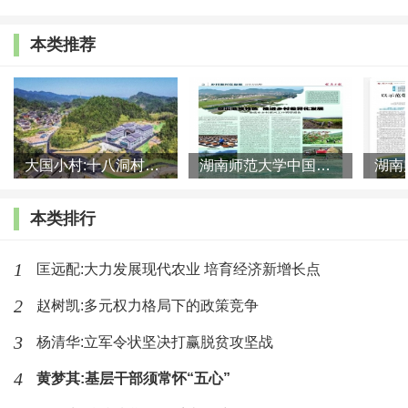
提供生态服务是城市无法内部创造的，且需求远大于供给。
本类推荐
二是低成本的生活空间稀缺性。超大城市城区房价、租
金、消费成本极高，大量低收入群体（如服务业从业者、初
创者）难以承担城区生活成本。而京郊乡村，最能就近有效
提供更低成本的居住、经营空间，成为城市功能不可或缺
大国小村:十八洞村的现代变迁是一道美丽的风景线
湖南师范大学中国乡村振兴研究院课题组:突出地域特色 推进乡村
的“缓冲带”，这种“低成本配套空间”对缓解城市民生压力至
关重要，且随着城市扩张愈发显得稀缺。从长远看，乡村为
本类排行
首都城市的永续发展储备和提供最宝贵最稀缺的战略空间资
源。
1
匡远配:大力发展现代农业 培育经济新增长点
2
赵树凯:多元权力格局下的政策竞争
三是多元的文化价值稀缺性。超大城市的生活节奏快、
3
杨清华:立军令状坚决打赢脱贫攻坚战
竞争激烈，人们对“慢生活”“自然体验”“文化乡愁”的精神需
求日益增长。首都乡村的自然环境、田园风光、乡土文化、
4
黄梦其:基层干部须常怀“五心”
农耕体验，能极大弥补城区市民在休闲、疗愈、文化认同上