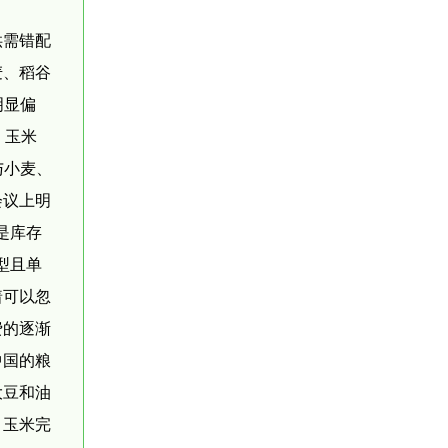
供需错配
麦、稻谷
明显偏
；玉米
与小麦、
会议上明
是库存
型且单
着可以忽
费的逐渐
中国的粮
大豆和油
、玉米完