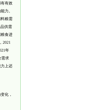
拥有有效
的能力。
饲料粮需
产品供需
国粮食进
021
21年
食需求
能力上还
的变化，