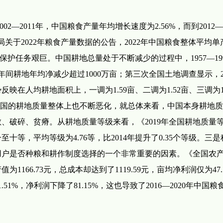
—2011年，中国粮食产量年均增长速度为2.56%，而到2012—2
局关于2022年粮食产量数据的公告，2022年中国粮食整体平均单产
地保护任务艰巨。中国耕地总量处于不断减少的过程中，1957—199
12年间耕地年均净减少超过1000万亩；第三次全国土地调查显示，2
势反映在人均耕地面积上，一调为1.59亩、二调为1.52亩、三调为1.
中国的耕地质量整体上也不断恶化，就总体来看，中国本身耕地
、破碎、贫瘠。从耕地质量等级来看，《2019年全国耕地质量
等，平均等级为4.76等，比2014年提升了0.35个等级。三
用户是否种粮和耕作制度选择的一个非常重要的因素。《全国农
166.73元，总成本却达到了1119.59元，亩均净利润仅为47.
.51%，净利润下降了81.15%，这也导致了2016—2020年中国粮