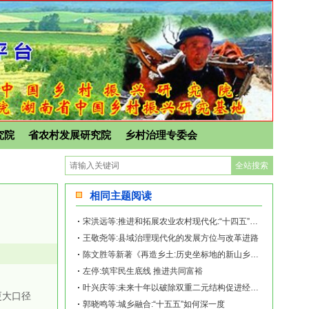
究院
省农村发展研究院
乡村治理专委会
相同主题阅读
宋洪远等:推进和拓展农业农村现代化:“十四五”回顾与“十五五”展望
王敬尧等:县域治理现代化的发展方位与改革进路
陈文胜等新著《再造乡土:历史坐标地的新山乡巨变》出版上线
左停:筑牢民生底线 推进共同富裕
叶兴庆等:未来十年以破除双重二元结构促进经济增长的潜力与建议
更大口径
郭晓鸣等:城乡融合:“十五五”如何深一度