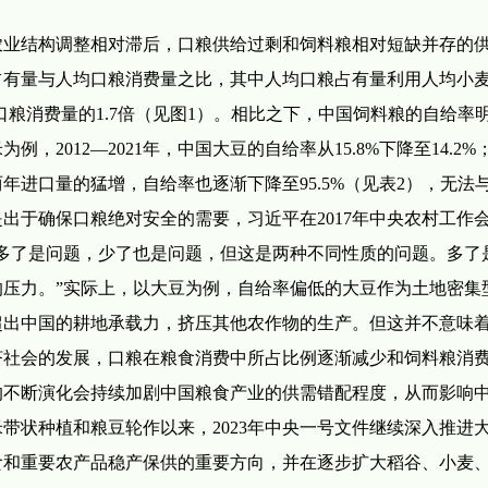
农业结构调整相对滞后，口粮供给过剩和饲料粮相对短缺并存的
占有量与人均口粮消费量之比，其中人均口粮占有量利用人均小
口粮消费量的1.7倍（见图1）。相比之下，中国饲料粮的自给率
2012—2021年，中国大豆的自给率从15.8%下降至14.2%
进口量的猛增，自给率也逐渐下降至95.5%（见表2），无法
出于确保口粮绝对安全的需要，习近平在2017年中央农村工作
多了是问题，少了也是问题，但这是两种不同性质的问题。多了
压力。”实际上，以大豆为例，自给率偏低的大豆作为土地密集
超出中国的耕地承载力，挤压其他农作物的生产。但这并不意味
济社会的发展，口粮在粮食消费中所占比例逐渐减少和饲料粮消
的不断演化会持续加剧中国粮食产业的供需错配程度，从而影响
米带状种植和粮豆轮作以来，2023年中央一号文件继续深入推进
食和重要农产品稳产保供的重要方向，并在逐步扩大稻谷、小麦