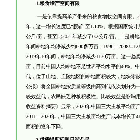
1.粮食增产空间有限
一是依靠提高单产带来的粮食增收空间有限。2002
年，这一增长速度已“腰斩”至1.10%。根据国家统计
公斤/亩，甚至比2021年减少了0.2公斤/亩。二是耕
年间耕地年均净减少约600多万亩；1996—2008年
2019年10年间，耕地年均净减少1130万亩。这一趋
亩，目前中国人均耕地不足世界平均水平的40%。
低，位于山地、丘陵地区的耕地面积较大，地块零散
公报》将全国耕地按质量等级由高到低依次划分为一至十
较效益低，农民缺乏种粮积极性。比较效益是影响
收益资料摘要》显示，2020年中国三大主粮平均亩产值为1
2011—2020年，中国三大主粮亩均生产成本增长了41
面积的逐年下降。
2.供需错配问题日渐凸显