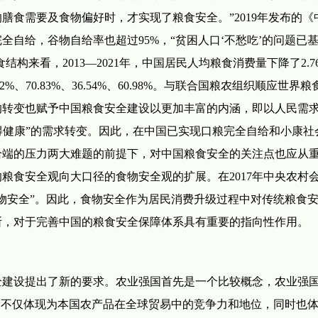
膳食需要及食物偏好时，才实现了粮食安全。”2019年发布的《
自给，谷物自给率也超过95%，“贫困人口‘不愁吃’的问题已
构来看，2013—2021年，中国居民人均粮食消费量下降了2.7
、70.83%、36.54%、60.98%。与联合国粮农组织顺应世界粮
的转变也赋予中国粮食安全建设以更加丰富的内涵，即以人民需
“吃得健康”的需求转变。因此，在中国已实现口粮完全自给和小康社
给端的压力两大难题的前提下，对中国粮食安全的关注点也应从
粮食安全观向大口径的食物安全观的扩展。在2017年中央农村
物安全”。因此，食物安全作为居民消费升级过程中对传统粮食
断，对于完善中国的粮食安全保障体系具有重要的指向性作用。
全建设提出了新的要求。农业强国首先是一个比较概念，农业强
，不仅体现为本国农产品在全球贸易中的竞争力和地位，同时也