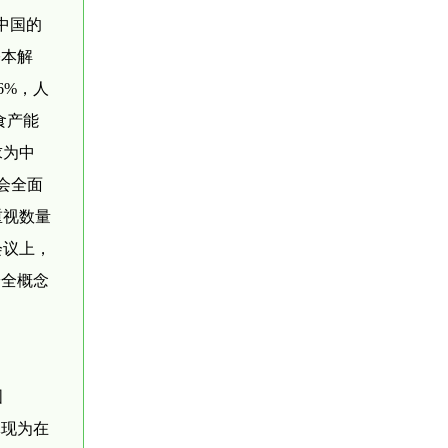
中国的
基本解
6%，人
食产能
求为中
会全面
重视数量
会议上，
安全概念
国
体现为在