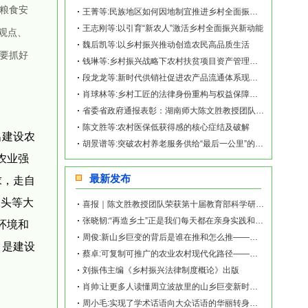
来粮食安
王菁等:民族地区如何因地制宜推进乡村全面振兴？
王志刚等:以引育“新农人”激活乡村全面振兴新动能
观点、
魏后凯等:以乡村振兴推动创造农民高品质生活
要抓好
钱琳等:乡村振兴战略下农村扶贫项目资产管理与运营——以K村为例
段龙龙等:新时代供销社促进农产品流通体系现代化的机制与优化策略
肖球林等:乡村工匠的法律身份重构与权益保障探析
省委省政府通报表彰：湖南师大陈文胜教授团队成果荣获省社科优秀成果一等奖
陈文胜等:农村医保低获得感的核心症结及破解
出建设农
胡景谱等:突破农村养老服务供给“最后一公里”的现实阻力与疏解路径
农业强
最新发布
求，走自
的头等大
喜报｜陈文胜教授团队荣获第十届教育部科学研究优秀成果奖（人文社会科学）
张晓韧:“再造乡土”正是我们每天都在亲身实践和探索的事业——《再造乡土:历史坐标地的
环境和
周俊:新山乡巨变的背后是谁在推和怎么推——《再造乡土:历史坐标地的新山乡巨变》新书发
，是建设
蔡卓:可复制可推广的农业农村现代化路径——《再造乡土:历史坐标地的新山乡巨变》新书发
刘振伟主编《乡村振兴法律制度概论》出版
肖帅:让更多人读懂周立波故里的山乡巨变新时代故事——《再造乡土:历史坐标地的新山乡巨
周小毛:实现了学术话语向大众话语的华丽转身——《再造乡土:历史坐标地的新山乡巨变》新