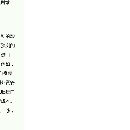
系列举
波动的影
可预测的
食进口
。例如，
自身需
到外贸管
化肥进口
产成本。
速上涨，