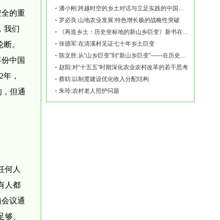
潘小刚:跨越时空的乡土对话与立足实践的中国故事——《再造乡土:历史坐标地的新山乡巨变
安全的重
罗必良:山地农业发展:特色增长极的战略性突破
，我们
《再造乡土：历史坐标地的新山乡巨变》新书在赫山清溪村首发
论断。
张德军:在清溪村见证七十年乡土巨变
陈文胜:从“山乡巨变”到“新山乡巨变”——在历史坐标地观察中国乡村现代化
年份中国
赵阳:对“十五五”时期深化农业农村改革的若干思考
2年，
蔡昉:以制度建设优化收入分配结构
的，但通
朱玲:农村老人照护问题
任何人
有人都
脑会议通
足够、