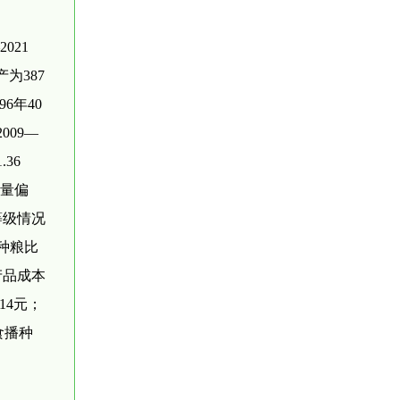
021
为387
6年40
009—
36
质量偏
等级情况
是种粮比
产品成本
14元；
食播种