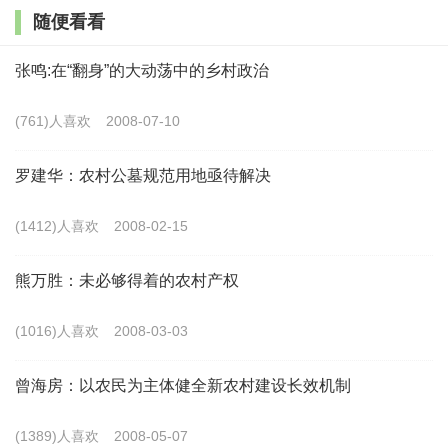
生活的转换，从而达成乡村振兴的战略目标。通过城镇化带
随便看看
动乡村振兴的另一重逻辑在于，农村城镇化本身也是地方经
张鸣:在“翻身”的大动荡中的乡村政治
济发展的重要推力，从而形成新型城镇化与乡村振兴双轮驱
动的格局。
(761)人喜欢
2008-07-10
第二种路径是以发展乡村经济为导向的产业化路径。
这
罗建华：农村公墓规范用地亟待解决
一路径着眼于乡村自身产业的发展，试图以产业振兴带动乡
(1412)人喜欢
2008-02-15
村振兴，将产业兴旺作为乡村振兴的核心动力。产业化路径
通常采取引入外部资本或者政府投入方式，发掘培育地方特
熊万胜：未必够得着的农村产权
色产业，尤其强调产业的规模化经营。在一些产业基础较好
的地区，开始呈现从单一的规模化经营向专业化、品牌化方
(1016)人喜欢
2008-03-03
向转型的趋势。产业化路径从内在逻辑看，是以发展乡村经
曾海房：以农民为主体健全新农村建设长效机制
济和提高农民收入为出发点的，这无疑把握住了乡村振兴的
要义，但从实践来看，产业化路径也存在盲目发展、政绩导
(1389)人喜欢
2008-05-07