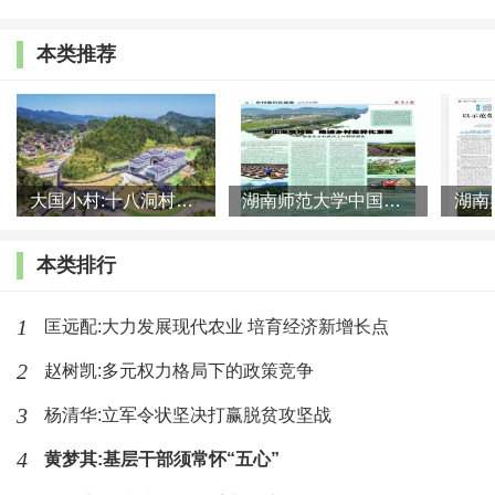
向等问题，小农户在与市场的对接过程同样面临诸多挑战。
本类推荐
第三种路径是以巩固脱贫成果为导向的兜底式路径。
2020年后，我国取得了脱贫攻坚战的胜利，绝对贫困问题
得到历史性解决，但很多地区仍存在经济基础较为薄弱、低
收入人口偏多等问题。为此，国家设立了五年过渡期，并推
大国小村:十八洞村的现代变迁是一道美丽的风景线
湖南师范大学中国乡村振兴研究院课题组:突出地域特色 推进乡村
动实现巩固拓展脱贫攻坚成果同乡村振兴有效衔接。主张兜
底式路径的学者认为，我国现阶段刚刚解决绝对贫困问题，
本类排行
实现乡村全面振兴的条件并不具备，不应对乡村振兴寄予过
1
匡远配:大力发展现代农业 培育经济新增长点
高期望，重点应放在“保底”上。兜底式路径以解决农村人口
2
赵树凯:多元权力格局下的政策竞争
的基本生活保障为出发点，尤其关注脱贫地区人口的生活条
件改善问题。相对于城镇化路径和产业化路径，兜底式路径
3
杨清华:立军令状坚决打赢脱贫攻坚战
是一种更为保守的乡村振兴路径。
4
黄梦其:基层干部须常怀“五心”