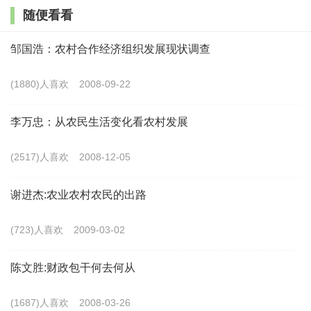
总的来看，我国改革取得了举世瞩目的巨大成就，
随便看看
国家实力、人民生活、社会面貌都发生了翻天覆地的巨
大变化。前进路上，仍要把改革推向深入，将改革进行
邹国浩：农村合作经济组织发展现状调查
到底。党的二十届三中全会擘画了以进一步全面深化改
(1880)人喜欢
2008-09-22
革推进中国式现代化的宏伟蓝图。进一步全面深化改革
是一项复杂的系统工程，既要有“设计图”也要有“施工
李万忠：从农民生活变化看农村发展
图”，仍然需要坚持加强顶层设计和摸着石头过河相结
(2517)人喜欢
2008-12-05
合。
谢进杰:农业农村农民的出路
加强顶层设计，对改革内容进行统筹设计，对改革
路径进行整体谋划，才能使各方面改革相互促进、良性
(723)人喜欢
2009-03-02
互动，形成强大合力。其中，改革目标是顶层设计的核
陈文胜:财政包干何去何从
心，是由总体目标和分类目标组成的目标体系，也包括
中长期目标和近期目标。应当认识到，目标体系是动态
(1687)人喜欢
2008-03-26