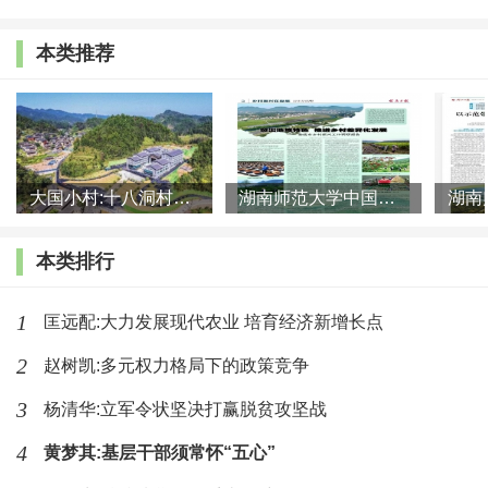
的。只有随着时间推移和条件变化及时作出调整优化，
才能构成完整、科学的目标体系。我们党历史上的重大
本类推荐
改革决定，就坚持了守正创新、与时俱进，既体现了道
不变、志不改的强大定力，又以敢创新、勇攻坚的锐气
胆魄，不断提出新的改革目标，引导改革沿着正确方向
步步深入。
大国小村:十八洞村的现代变迁是一道美丽的风景线
湖南师范大学中国乡村振兴研究院课题组:突出地域特色 推进乡村
摸着石头过河，是对我们改革开放策略和方法的形
本类排行
象比喻。实践中，对必须取得突破但一时还不那么有把
1
匡远配:大力发展现代农业 培育经济新增长点
握的改革，就采取试点探索、投石问路的方法，先行试
点，鼓励大胆探索，取得经验、看得很准了再推开。中
2
赵树凯:多元权力格局下的政策竞争
国式现代化是一项前无古人的开创性事业，既有许多未
3
杨清华:立军令状坚决打赢脱贫攻坚战
知领域，也会面对难以预料的因素；既需要在实践中大
4
黄梦其:基层干部须常怀“五心”
胆探索，又必须慎之又慎。摸着石头过河就是摸规律，