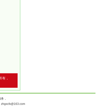
所有，
服务，
：
zhgxcfx@163.com