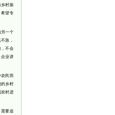
的乡村振
，希望专
的另一个
民不急，
前，不会
。企业讲
中农民而
们的乡村
到农村进
，需要追