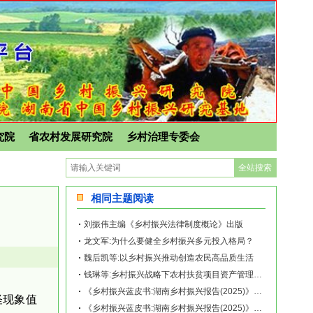
究院
省农村发展研究院
乡村治理专委会
相同主题阅读
刘振伟主编《乡村振兴法律制度概论》出版
龙文军:为什么要健全乡村振兴多元投入格局？
魏后凯等:以乡村振兴推动创造农民高品质生活
钱琳等:乡村振兴战略下农村扶贫项目资产管理与运营——以K村为例
《乡村振兴蓝皮书:湖南乡村振兴报告(2025)》｜2025年湖南乡村振兴研究报告
怪现象值
《乡村振兴蓝皮书:湖南乡村振兴报告(2025)》｜湖南粮食安全政治责任与种粮效益