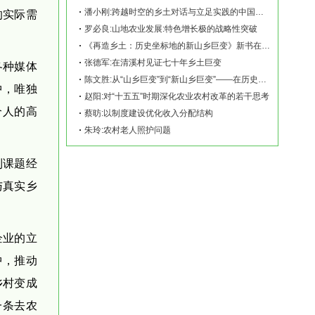
潘小刚:跨越时空的乡土对话与立足实践的中国故事——《再造乡土:历史坐标地的新山乡巨变
的实际需
罗必良:山地农业发展:特色增长极的战略性突破
《再造乡土：历史坐标地的新山乡巨变》新书在赫山清溪村首发
张德军:在清溪村见证七十年乡土巨变
各种媒体
陈文胜:从“山乡巨变”到“新山乡巨变”——在历史坐标地观察中国乡村现代化
中，唯独
赵阳:对“十五五”时期深化农业农村改革的若干思考
个人的高
蔡昉:以制度建设优化收入分配结构
朱玲:农村老人照护问题
到课题经
与真实乡
企业的立
中，推动
乡村变成
一条去农