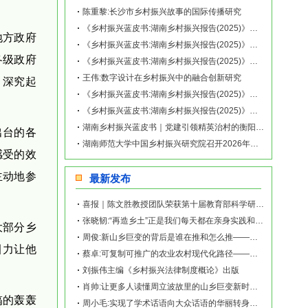
陈重黎:长沙市乡村振兴故事的国际传播研究 ​
《乡村振兴蓝皮书:湖南乡村振兴报告(2025)》｜湖南盘活利用闲置农房促进乡村全
地方政府
《乡村振兴蓝皮书:湖南乡村振兴报告(2025)》｜积分制推动新内生发展的新化县油
各级政府
《乡村振兴蓝皮书:湖南乡村振兴报告(2025)》｜数字技术赋能乡村振兴的岳阳市麻
王伟:数字设计在乡村振兴中的融合创新研究
，深究起
《乡村振兴蓝皮书:湖南乡村振兴报告(2025)》｜辣椒产业特色发展的湘阴县文谊新
《乡村振兴蓝皮书:湖南乡村振兴报告(2025)》｜多元协同推进乡村振兴的隆回县向
湖南乡村振兴蓝皮书｜党建引领精英治村的衡阳县梅花村案例
出台的各
湖南师范大学中国乡村振兴研究院召开2026年新春团拜会
感受的效
主动地参
最新发布
喜报｜陈文胜教授团队荣获第十届教育部科学研究优秀成果奖（人文社会科学）
张晓韧:“再造乡土”正是我们每天都在亲身实践和探索的事业——《再造乡土:历史坐标地的
大部分乡
周俊:新山乡巨变的背后是谁在推和怎么推——《再造乡土:历史坐标地的新山乡巨变》新书发
引力让他
蔡卓:可复制可推广的农业农村现代化路径——《再造乡土:历史坐标地的新山乡巨变》新书发
刘振伟主编《乡村振兴法律制度概论》出版
肖帅:让更多人读懂周立波故里的山乡巨变新时代故事——《再造乡土:历史坐标地的新山乡巨
搞的轰轰
周小毛:实现了学术话语向大众话语的华丽转身——《再造乡土:历史坐标地的新山乡巨变》新