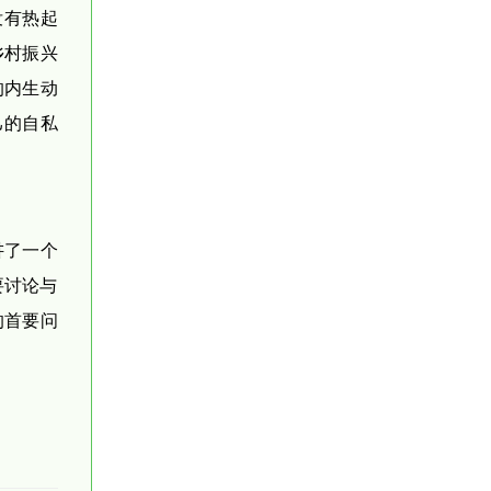
没有热起
乡村振兴
的内生动
己的自私
讲了一个
要讨论与
的首要问