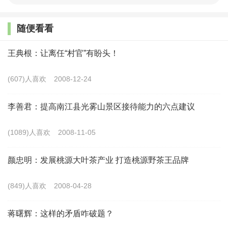
项，总价值1293.05万元。表１为K村扶贫资产项目统计表。
随便看看
王典根：让离任“村官”有盼头！
(607)人喜欢
2008-12-24
李善君：提高南江县光雾山景区接待能力的六点建议
(1089)人喜欢
2008-11-05
颜忠明：发展桃源大叶茶产业 打造桃源野茶王品牌
(849)人喜欢
2008-04-28
蒋曙辉：这样的矛盾咋破题？