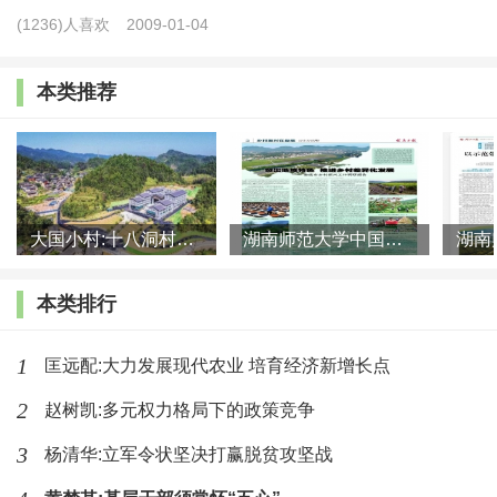
(1236)人喜欢
2009-01-04
本类推荐
大国小村:十八洞村的现代变迁是一道美丽的风景线
湖南师范大学中国乡村振兴研究院课题组:突出地域特色 推进乡村
本类排行
1
匡远配:大力发展现代农业 培育经济新增长点
2
赵树凯:多元权力格局下的政策竞争
3
杨清华:立军令状坚决打赢脱贫攻坚战
（二）K村扶贫项目资产的管理主体与监督方式