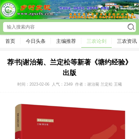
首页
今日头条
主编推荐
三农论剑
三农资讯
荐书|谢治菊、兰定松等新著《塘约经验》
出版
时间：2023-02-06
人气：
2349
作者：谢治菊 兰定松 王曦