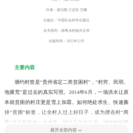
作者：谢治菊 兰定松 王曦
出版社：中国社会科学出版社
丛书系列：南粤乡村振兴文库
出版时间：2022年12月
主要内容
塘约村曾是“贵州省定二类贫困村”，“村穷、民弱、
地撂荒”是过去的真实写照。2014年6月，一场洪水让原
本就贫困的村庄更是雪上加霜。如何绝处求生、快速撕
掉“贫困”标签，让全村人过上好日子，成为摆在村“两
委”班子面前的一大难题。经过几年的实践，塘约村村民
展开全部内容
收入、村集体经济翻几番，逐步走出一条“党建引领、改