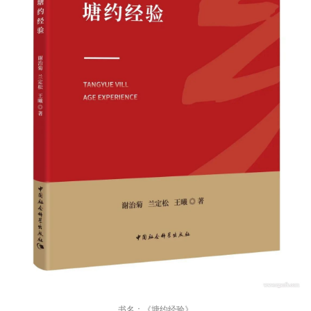
书名：《塘约经验》