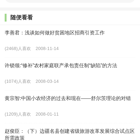
意、不能放松。要保持投入力度不减，中央财政专项扶
随便看看
贫资金继续大幅度增长，重点支持深度贫困地区脱贫攻
坚，各地还要继续加大资金投入力度和政策支持力度，
李善君：浅谈如何做好贫困地区招商引资工作
确保与实现脱贫攻坚目标要求相匹配。
(2468)人喜欢
2008-11-14
做好脱贫攻坚与乡村振兴的各项政策衔接、工作衔
许锁领:“修补”农村家庭联产承包责任制“缺陷”的方法
接
(1074)人喜欢
2008-03-14
要全面梳理总结脱贫攻坚各项政策举措执行效果，
总结推广脱贫攻坚战中积累的行之有效的经验做法，促
黄宗智:中国小农经济的过去和现在——舒尔茨理论的对错
进乡村振兴。研究推动部分临时性、超常规政策举措转
(1209)人喜欢
2008-01-11
化为常态化的制度保障，把那些好政策、好制度、好办
法借鉴过来，更好地推动乡村振兴工作。要做好政策统
赵俊臣：（下）边疆名县创建省级旅游改革发展综合试点区
所需政策
筹衔接，把过渡期内需要延续的倾斜支持政策明确下