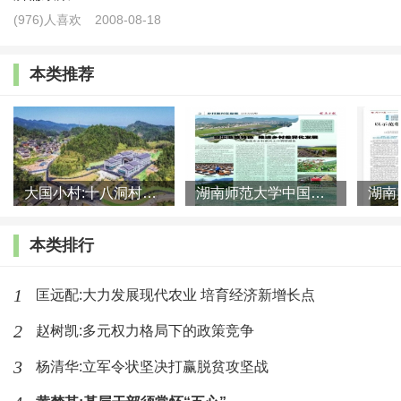
(976)人喜欢
2008-08-18
来，给贫困县吃“定心丸”。要做好工作统筹衔接，对攻
坚期内实施的易地扶贫搬迁、产业扶贫、劳务扶贫等重
本类推荐
点举措，应安排好后续工作。要做好群体统筹衔接，
对“边缘户”、相对落后的非贫困村加大帮扶力度。要做
好规划统筹衔接，把脱贫攻坚规划需要持续推进的任
务、工程、项目等纳入乡村振兴规划，继续予以资金支
大国小村:十八洞村的现代变迁是一道美丽的风景线
湖南师范大学中国乡村振兴研究院课题组:突出地域特色 推进乡村
持，使其长久发挥作用。要做好工作力量统筹衔接，根
本类排行
据工作需要调整完善专项扶贫、行业扶贫、社会扶贫“三
位一体”的工作格局，充分发挥东西部扶贫协作、中央单
1
匡远配:大力发展现代农业 培育经济新增长点
位定点扶贫以及军队和社会力量在脱贫攻坚以及实施乡
2
赵树凯:多元权力格局下的政策竞争
村振兴战略中的作用。在加强政策研究的基础上，可选
3
杨清华:立军令状坚决打赢脱贫攻坚战
择一批已摘帽两年以上并且稳定脱贫的县开展试点探