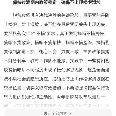
保持过渡期内政策稳定，确保不出现松懈滑坡
脱贫攻坚进入决战决胜的关键阶段，最要紧的是防
止松懈、防止滑坡，决不能在最后紧要关头出现闪失。
要严格落实“四个不摘”要求，真正做到摘帽不摘责任、
摘帽不摘政策、摘帽不摘帮扶、摘帽不摘监管。摘帽县
要做到频道不换、靶心不变、力度不减，主要政策措施
不能急刹车，驻村工作队不能撤。实践中，一些贫困县
脱贫摘帽后不同程度出现了松劲懈怠现象，这是全面建
成小康社会的隐患所在。必须把防止工作松懈滑坡摆在
突出位置，切实采取有效措施，不断增强摘帽县保持攻
坚力度的积极性和主动性。今年是脱贫攻坚战最后一
年，收官之年又遭遇疫情影响，各项工作任务更重、要
展开全部内容
求更高。越到最后越要紧绷这根弦，不能停顿、不能大