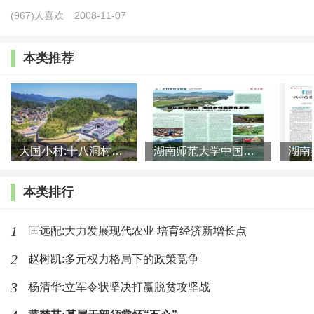
(967)人喜欢
2008-11-07
的意见》，小农户终于进入新时期中国农业发展战略的
视野。《关于促进小农户和现代农业发展有机衔接的意
本类推荐
见》并没有对“小农户”加以界定，只是作如下表述：“小
农户是家庭承包经营的基本单位”，“小农户是我国农业
生产的基本组织形式”，“小农户是乡村发展和治理的基
础”，突出小农户作为农业生产经营及社会构成的基本单
大国小村:十八洞村的现代变迁是一道美丽的风景线
湖南师范大学中国乡村振兴研究院课题组:突出地域特色 推进乡村
位。
本类排行
在我国现当代语境下，小农户往往与小农、小农经
济不加区分地混合使用。为了避免对小农的污名化殃及
1
匡远配:大力发展现代农业 培育经济新增长点
小农户，叶敬忠辨析了“小农户”（small farmer）与“小
2
赵树凯:多元权力格局下的政策竞争
农”（peasant）之别。他认为，“小农”观念具有意识形态
3
杨清华:立军令状坚决打赢脱贫攻坚战
的属性，而“小农户”则与价值无涉，小农户的本质属性