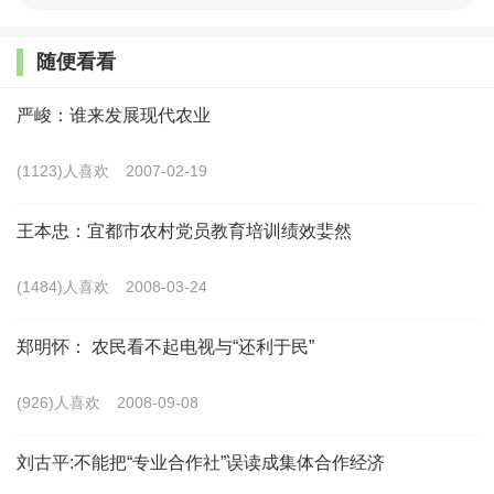
解决小农户的生存困境，拓展小农户的发展空间，与常
随便看看
态化扶贫及实施乡村振兴战略息息相关。
严峻：谁来发展现代农业
一、何谓“小农户”
(1123)人喜欢
2007-02-19
从马克思、恩格斯到列宁，从我国的社会主义建设
到改革开放时期，小农一直被视为保守落后、缺乏效率
王本忠：宜都市农村党员教育培训绩效婓然
的化身，需要对之大力改造并加消灭。新中国前30年的
(1484)人喜欢
2008-03-24
农业集体化运动及改革开放后对规模化、现代化农业发
展模式的推崇，都殊途同归地致力于“去小农”。（1）直
郑明怀： 农民看不起电视与“还利于民”
至2017年党的十九大报告才第一次不含贬义地正面提
(926)人喜欢
2008-09-08
到“小农户”，提出“实现小农户与现代农业发展有机衔
接”。2019年2月21日，中共中央办公厅、国务院办公厅
刘古平:不能把“专业合作社”误读成集体合作经济
更是印发了《关于促进小农户和现代农业发展有机衔接