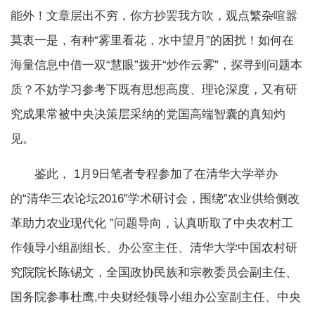
能外！文章层出不穷，你方抄罢我方吹，观点繁杂喧嚣
莫衷一是，有种
“
雾里看花，水中望月
”
的困扰！如何在
海量信息中借一双
“
慧眼
”
拨开
“
炒作云雾
”
，探寻到问题本
质？不妨学习参考下既有思想高度、理论深度，又有研
究成果常被中央决策层采纳的党国高端智囊的真知灼
见。
鉴此，
1
月
9
日笔者专程参加了在清华大学举办
的
“
清华三农论坛
2016”
学术研讨会，围绕
”
农业供给侧改
革助力农业现代化
”
问题导向，认真听取了中央农村工
作领导小组副组长、办公室主任、清华大学中国农村研
究院院长陈锡文，全国政协民族和宗教委员会副主任、
国务院参事杜鹰
,
中央财经领导小组办公室副主任、中央