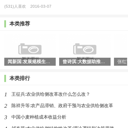
“
继续推进一、二、三产融合发展，大力推广应对风
(531)人喜欢
2016-03-07
险方面比占主体的
‘
流转模式
’
更有效的
‘
托管模式
’
。
”
本类推荐
“
到
2020
年全面建成小康社会难度很大，最难的是转
变农民思想观念。
”
全国政协民族和宗教委员会副主任、国务院参事杜
鹰作主题演讲
闻新国:发展规模生态农业是供给侧改革重要抓手
曾诗淇:大数据助推农业供给侧改革
精华摘录：
本类排行
杜鹰以
“
玉米临储政策
”
为例指出，需要打破临储价
1
王征兵:农业供给侧改革改什么怎么改？
格只增不减心理预期，回归、贴近市场价格，激活下游
2
陈祥升等:农产品滞销、政府干预与农业供给侧改革
产业。同时，仍保留托底收购政策，着力建立农产品市
3
中国小麦种植成本收益分析
场定价长效机制。土地产权和农产品价格是
“
三农
”
问题