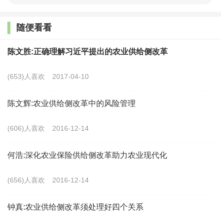
“
我的经验告诉我一个再好的政策开始是弊小于利，
但是越往后执行积累地问题愈多，开始弊大于利。我们
随便看看
的粮食政策实际上也面临着这样的一个问题，很少一个
陈文胜:正确理解习近平提出的农业供给侧改革
关于经济运行的政策
10
年不变。三十多年前的家庭联产
承包责任制土改是吃不饱、要饿死人才改的，现在又到
(653)人喜欢
2017-04-10
了一个新的关头，内外形势深刻变化要求加快农业供给
陈文辉:农业供给侧改革中的风险管理
侧结构性改革。
”
(606)人喜欢
2016-12-14
“
农业供给侧改革将是
2016
年农村改革的大头，将推
进粮食供给制度方面的改革，基本的共识已经形成，改
何浩:深化农业保险供给侧改革助力农业现代化
革的基本方向就是
“
市场定价、价补分离
”
，在这个过程
(656)人喜欢
2016-12-14
中必须要保护好农民的积极性，确保粮食产量不出现大
的滑坡。
”
钟真:农业供给侧改革须处理好四个关系