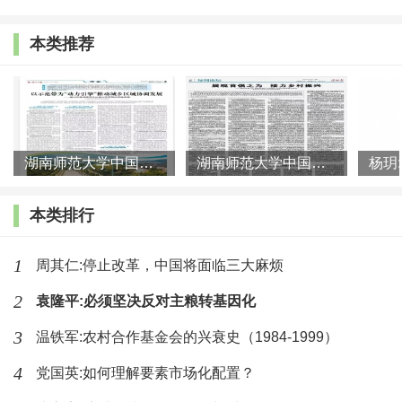
富裕、美丽的现代化农村，不仅属于农民群众， 也属于
本类推荐
城镇居民。
因此，在决胜全面建成小康社会的关键时刻，以习
近平同志为核心的党中央提出实施乡村振兴战略，是深
湖南师范大学中国乡村振兴研究院课题组:以示范带为“动力引擎”
湖南师范大学中国乡村振兴研究院课题组:展现首倡之为 接力乡村
刻把握现代化建设规律和城乡关系变化特征，顺应亿万
农民对美好生活的期待，对“三农”工作作出的新的战略
本类排行
部署，反映了时代的呼唤、发展的必然、人民的期盼。
1
周其仁:停止改革，中国将面临三大麻烦
实施乡村振兴战略，目前看是完全有条件的。经济
2
袁隆平:必须坚决反对主粮转基因化
社会发展进入现在这个阶段，乡村振兴具备了难得的历
3
温铁军:农村合作基金会的兴衰史（1984-1999）
史机遇。一是，居民收入提高后，对农产品和农业的生
态、社会、文化、休闲等多功能性，提出了更高的要
4
党国英:如何理解要素市场化配置？