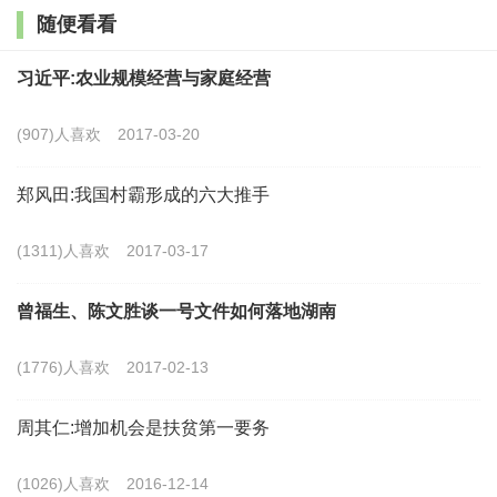
定， 这对深化改革、推进结构调整、改善人民生活提供
随便看看
了强大支撑。推进乡村振兴，不仅可以进一步夯实农业
习近平:农业规模经营与家庭经营
基础，还可以通过加强农村基础设施和公共服务扩大有
效投资，还能够改善消费环境扩大消费需求，从而为经
(907)人喜欢
2017-03-20
济发展注入新的动力。农村基础薄弱和农民消费水平相
郑风田:我国村霸形成的六大推手
对较低，这是目前的一个短板，也是今后经济社会持续
发展的潜力所在。
(1311)人喜欢
2017-03-17
乡村振兴是更好满足人民日益增长的美好生活需要
曾福生、陈文胜谈一号文件如何落地湖南
的迫切要求。我国农村人口近6亿，即便将来城镇化率达
(1776)人喜欢
2017-02-13
到较高水平，仍会有几亿人生活在农村。促进乡村振
兴，把农村建设好，农民才能安居乐业， 也才能为城镇
周其仁:增加机会是扶贫第一要务
居民提供差异化、多元化的良好环境。农村的风光、文
(1026)人喜欢
2016-12-14
化、产品等都将是城镇居民消费、分享的内容。繁荣、