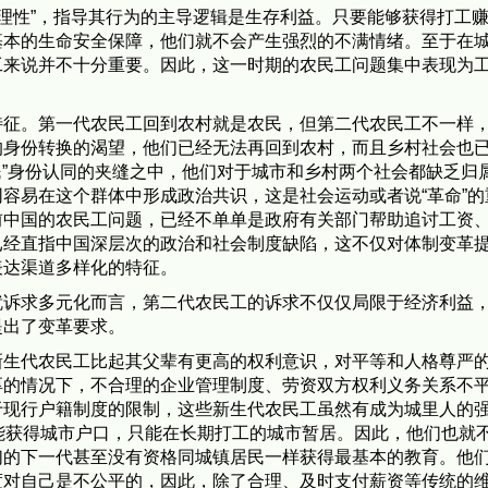
存理性”，指导其行为的主导逻辑是生存利益。只要能够获得打工
基本的生命安全保障，他们就不会产生强烈的不满情绪。至于在
工来说并不十分重要。因此，这一时期的农民工问题集中表现为
特征。第一代农民工回到农村就是农民，但第二代农民工不一样
的身份转换的渴望，他们已经无法再回到农村，而且乡村社会也
市民”身份认同的夹缝之中，他们对于城市和乡村两个社会都缺乏归
容易在这个群体中形成政治共识，这是社会运动或者说“革命”的
前中国的农民工问题，已经不单单是政府有关部门帮助追讨工资
已经直指中国深层次的政治和社会制度缺陷，这不仅对体制变革
表达渠道多样化的特征。
就诉求多元化而言，第二代农民工的诉求不仅仅局限于经济利益
提出了变革要求。
新生代农民工比起其父辈有更高的权利意识，对平等和人格尊严
厚的情况下，不合理的企业管理制度、劳资双方权利义务关系不
于现行户籍制度的限制，这些新生代农民工虽然有成为城里人的
能获得城市户口，只能在长期打工的城市暂居。因此，他们也就
们的下一代甚至没有资格同城镇居民一样获得最基本的教育。他
度对自己是不公平的，因此，除了合理、及时支付薪资等传统的