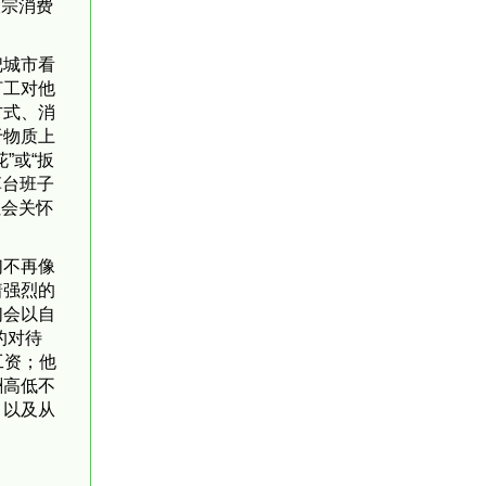
大宗消费
把城市看
打工对他
方式、消
于物质上
”或“扳
草台班子
社会关怀
们不再像
着强烈的
们会以自
的对待
工资；他
酬高低不
，以及从