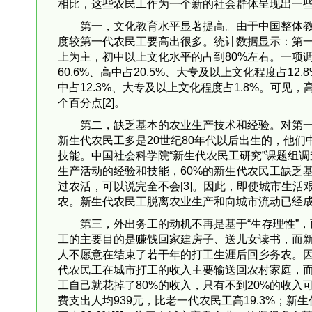
相比，这些农民工作为一个新的社会群体呈现出一
第一，文化教育水平显著提高。由于中国整体
度较第一代农民工要高出很多。统计数据显示：第
上为主，初中以上文化水平的占到80%左右。一项
60.6%、高中占20.5%、大专及以上文化程度占12
中占12.3%、大专及以上文化程度占1.8%。可见，
个百分点[2]。
第二，缺乏基本的农业生产技术和经验。对第
新生代农民工多是20世纪80年代以后出生的，他
技能。中国社会科学院“新生代农民工研究”课题组
生产活动的经验和技能，60%的新生代农民工缺乏
过农活，可以说完全不会[3]。因此，即使城市生
农。新生代农民工脱离农业生产和向城市流动已经
第三，外出务工的动机不再是基于“生存理性”
工的主要目的是赚钱回家建房子、送儿女读书，而新
人不愿意在结束了若干年的打工生涯后回乡务农。
代农民工在城市打工的收入主要输送回农村家庭，
工自己就花掉了80%的收入，只有不到20%的收入
费支出人均939元，比老一代农民工高19.3%；新生