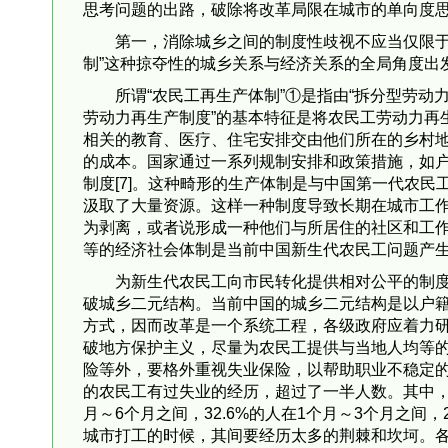
思考问题的出路，破除将改革局限在城市的单向度
第一，消除城乡之间的制度性歧视不应当仅限于
制”这种掠夺性的城乡关系与经济关系的全局角度出
所谓“农民工再生产体制”①是指由“拆分型劳动
劳动力再生产制度”的基本特征是将农民工劳动力再
相关的教育、医疗、住宅安排交由他们所在的乡村
的成本。国家通过一系列规制安排和政策措施，如
制度[7]。这种畸形的生产体制是与中国第一代农民
汲取了大量资源。这样一种制度导致长期在城市工
为剥离，或者说形成一种他们与所居住的社区和工作
等的经济社会体制是当前中国新生代农民工问题产
为新生代农民工向市民转化提供相对公平的制度
破城乡二元结构。当前中国的城乡二元结构是以户
方式，因而改革是一个系统工程，各级政府应着力
破地方保护主义，尽量为农民工提供与当地人均等
险等外，要格外重视失业保险，以帮助职业不稳定的
的农民工有过失业的经历，超过了一半人数。其中，最
月～6个月之间，32.6%的人在1个月～3个月之间
城市打工的时候，其间要经历太多的荆棘和坎坷。各