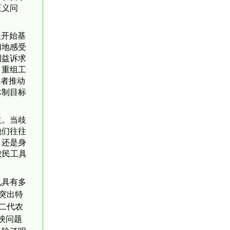
正义问
人开始基
切地感受
利益诉求
、重组工
工者推动
体制目标
益。当歧
他们往往
，还是身
农民工具
也具有多
突出特
二代农
映问题