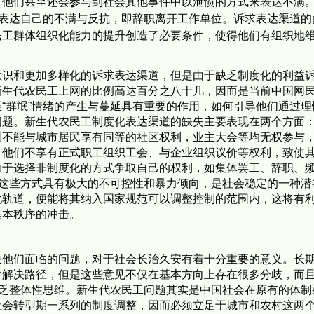
，他们甚至还会参与到社会其他事件中以泄愤的方式来表达不满
式表达自己的不满与反抗，即辞职离开工作单位。诉求表达渠道的
民工群体组织化能力的提升创造了必要条件，使得他们有组织地
意识和更加多样化的诉求表达渠道，但是由于缺乏制度化的利益
新生代农民工上网的比例高达百分之八十几，因而是当前中国网
“群氓”情绪的产生与蔓延具有重要的作用，如何引导他们通过理
问题。新生代农民工制度化表达渠道的缺失主要表现在两个方面
制不能与城市居民享有同等的社区权利，业主大会等均无权参与
，他们不享有正式职工组织工会、与企业组织议价等权利，致使
向于选择非制度化的方式争取自己的权利，如集体罢工、辞职、
，这些方式具有极大的不可控性和暴力倾向，是社会稳定的一种潜
化轨道，便能将其纳入国家规范可以调整控制的范围内，这将有
基本秩序的冲击。
决他们面临的问题，对于社会长治久安有着十分重要的意义。长
种解决路径，但是这些意见不仅在基本方向上存在很多分歧，而
缺乏整体性思维。新生代农民工问题其实是中国社会在原有的体制
社会转型期一系列的制度调整，因而必须立足于城市和农村这两