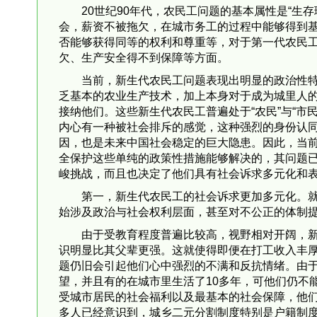
20世纪90年代，农民工问题的基本属性是“生
会，薪资不被拖欠，在城市务工的过程中能够得到
否能够获得同等的权利和尊重等，对于第一代农民
欠、生产安全得不到保障等方面。
当前，新生代农民工问题表现出明显的政治性
乏基本的农业生产技术，加上本身对于成为城里人
接纳他们。这些新生代农民工普遍处于“农民”与“
内心有一种被社会排斥的感觉，这种强烈的身份认同
因，也是未来中国社会稳定的巨大隐患。因此，当
全保护这些单纯的政策性措施能够解决的，其问题
峻挑战，而且也决定了他们具有社会诉求多元化和
第一，新生代农民工的社会诉求更加多元化。
始涉及政治与社会权利层面，甚至对不公正的体制
由于受教育程度普遍比较高，视野相对开阔，
识明显比其父辈更强。这就使得即便在打工收入丰
题仍旧会引起他们心中强烈的不满和反抗情绪。由
望，并且有的在城市里生活了10多年，可他们仍不
受城市居民的社会福利以及最基本的社会保障，他
多人已经意识到，城乡二元分割制度特别是户籍制