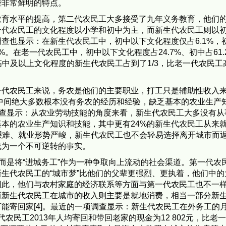
些非常鲜明的特点。
教育水平的提高，第二代农民工大多接受了九年义务教育，他们
一代农民工的文化程度以小学和初中为主，而新生代农民工则以
调查也显示：在新生代农民工中，初中以下文化程度仅占6.1%，
.8%。在老一代农民工中，初中以下文化程度占24.7%、初中占61.
高中及以上文化程度的新生代农民工占到了1/3，比老一代农民工高1
一代农民工来说，务农是他们的主要职业，打工只是辅助性收入
们中间绝大多数根本没有务农的经历和经验，缺乏基本的农业生产
调查显示：从农业劳动技能的角度来看，新生代农民工大多没有从
基本的农业生产知识和技能，其中更有24%的新生代农民工从来
活艰难、就业形势严峻，新生代农民工也不会轻易选择离开城市而
成为一个不可逆转的事实。
，而是将“进城务工”作为一种争取向上流动的社会渠道。第一代农
生代农民工的“城市梦”比他们的父辈更强烈、更执着，他们中的
因此，他们与农村家庭的经济联系等方面与第一代农民工也不一
而新生代农民工在城市的收入则主要是就地消费，相当一部分新
可能寄回家[4]。最近的一项调查显示：新生代农民工在外务工的
代农民工2013年人均寄回和带回老家的现金为12 802元，比老