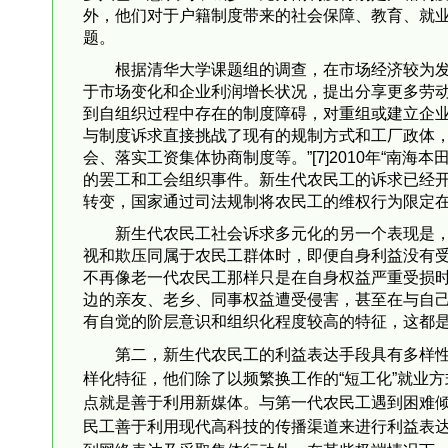
外，他们对于户籍制度带来的社会保障、教育、就
题。
根据清华大学课题组的调查，在市场经济较为发
于市场变化和企业利润增长状况，提出分享更多劳
到自组织过程中存在的制度障碍，对重组或建立企
与制度诉求直接挑战了现有的规制方式和工厂政体
会、落实工资集体协商制度等。”[7]2010年“南
的罢工和工会组织事件。新生代农民工的诉求已经
转变，国家通过司法规制将农民工的维权行为限定在
新生代农民工社会诉求多元化的另一个表现是
视和欺压同属于农民工群体时，即便自身利益没有
不再像老一代农民工那样只是在自身权益严重受损
边的亲友、老乡、同事权益遭受侵害，甚至在与自己
有自觉的阶层意识和组织化程度较高的特征，这都
第二，新生代农民工的利益表达手段具有多样
样化特征，他们除了以频繁换工作的“短工化”就业
点就是善于利用新媒体。与第一代农民工遇到困难倾
民工善于利用现代高科技的传播渠道来进行利益表达