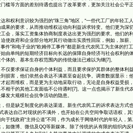
业门槛等方面的差别待遇也提出了改革要求，更加关注社会公平
达和权利意识较为强烈的“珠三角”地区，“一些代工厂的年轻工
动成果的要求，从而推动维权运动向利益诉求转变。他们更为深
业工会，落实工资集体协商制度表达出更为强烈的要求。他们的
，迫使政府和企业部分地对其行动做出实质性回应，例如，加薪
海本田事件”和电子业的“欧姆停工事件”都是新生代农民工为主体的打
开始由单纯的短期经济目标向长远的保障自身经济与社会权利的
个体的、基本生存权范围内的传统做法已难以为继[7]。
，不仅要求保证自身的个体利益，而且要求保护其群体的整体利
受到损害，他们依然会表达不满甚至奋起抗争。调查数据显示：
时才起而维权，而是更为主动地采取行动，无论是自身权益受损
不相干的其他工友面临不公待遇时[7]。这一点也揭示了新生代
是爆发大规模社会抗争活动的隐患。
性，但是缺乏制度化的表达渠道。新生代农民工的诉求表达方式
方式表达自己对现状的不满外，也开始在公共空间争取话语权，其
向于找政府“主持公道”不同，作为成长于网络时代的年轻人，第
，如微博、微信及QQ等新媒体。除了传统的从有限的组织内反