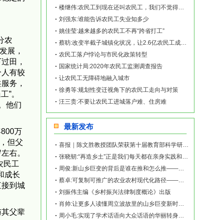
楼继伟:农民工到现在还叫农民工，我们不觉得脸红吗?
刘强东:谁能告诉农民工失业知多少
姚佳莹:越来越多的农民工不再“跨省打工”
分农
蔡昉:改变半截子城镇化状况，让2.6亿农民工成为新市民
速发展，
农民工落户悖论与市民化政策转型
下过田，
国家统计局:2020年农民工监测调查报告
分人有较
让农民工无障碍地融入城市
共服务，
徐勇等:规划性变迁视角下的农民工走向与对策
工”。
汪三贵:不要让农民工进城落户难、住房难
]。他们
最新发布
00万
村，但父
喜报｜陈文胜教授团队荣获第十届教育部科学研究优秀成果奖（人文社会科学）
岁左右。
张晓韧:“再造乡土”正是我们每天都在亲身实践和探索的事业——《再造乡土:历史坐标地的
农民工
周俊:新山乡巨变的背后是谁在推和怎么推——《再造乡土:历史坐标地的新山乡巨变》新书发
和成长
蔡卓:可复制可推广的农业农村现代化路径——《再造乡土:历史坐标地的新山乡巨变》新书发
直接到城
刘振伟主编《乡村振兴法律制度概论》出版
肖帅:让更多人读懂周立波故里的山乡巨变新时代故事——《再造乡土:历史坐标地的新山乡巨
与其父辈
周小毛:实现了学术话语向大众话语的华丽转身——《再造乡土:历史坐标地的新山乡巨变》新