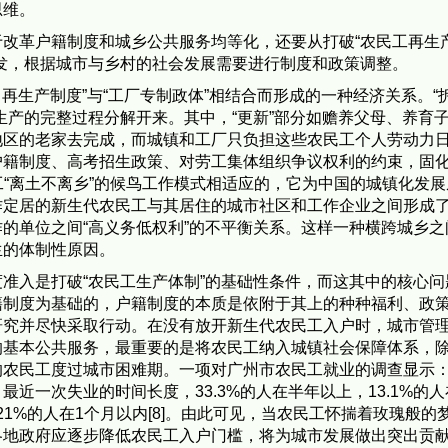
思维。
改革户籍制度和城乡公共服务均等化，还要从打破“农民工再生
发，根据城市与乡村的社会发展需要进行制度和政策调整。
力再生产制度”与“工厂专制政体”相结合而形成的一种经济关系。“
生产的完整过程分解开来。其中，“更新”部分如赡养父母、养育
地区的老家去完成，而城镇和工厂只负担这些农民工个人劳动力
户籍制度、高考招生政策、对劳工集体组织争议权利的约束，固
工“离土不离乡”的候鸟工作模式相适应的，它为中国的城镇化发
作定居的新生代农民工与其居住的城市社区和工作企业之间形成
的单位之间“高义务低权利”的不平衡关系。这样一种横跨城乡之
生的体制性原因。
准入是打破“农民工生产体制”的基础性条件，而这其中的核心问
籍制度为基础的，户籍制度的本质是依附于其上的种种福利、政
研究并尽快采取行动。在没有放开新生代农民工入户时，城市管
的基本公共服务，最重要的是将农民工纳入城镇社会保障体系，
农民工度过城市困难期。一项对广州市农民工就业的调查显示：5
近一次失业的时间长度，33.3%的人在半年以上，13.1%的人
，21%的人在1个月以内[8]。由此可见，当农民工怀揣着玫瑰般的
地政府应逐步降低农民工入户门槛，将为城市发展做出突出贡献