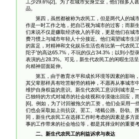
工少29.6%[2]。为了在城市安身立业，他们很
品。
第四，虽然都被称为农民工，但是两代人的城
作是一时工作之地，把自己视为城市的过客；而新
们来说不仅是赚取经济收入的手段，更是他们在城
费习惯上与城市年轻人十分接近。他们渴望城市生
的富足，对精神和文化娱乐生活也有比第一代农民工
陀子”的高达65.7%，不玩的仅占34.3%；以到
表演的占28.3%。可见，新生代农民工的闲暇生活
向精神层面延伸。
第五，由于教育水平和成长环境等因素的影响
其父辈那样具有吃苦耐劳的精神，不愿再从事城市
维护自身权益的意识。新生代农民工意识到城市是
己独特的方式对城市的社会歧视和冷漠做出回应，而
[6]。例如，为了讨回被拖欠的工资，他们会采用
们也会采取如上街抗议、罢工、堵截公路、卧轨、
同，新生代农民工在选择工作时考虑的因素是多方
事的工作带来的社会地位等，都是其择业时的重要
二、新生代农民工的利益诉求与表达