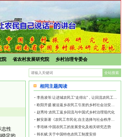
究院
省农村发展研究院
乡村治理专委会
相同主题阅读
李燕凌等:让进城农民工“走得出”，让回流农民工“留得住”
欧阳开盛:被迫返乡农民工引发的乡村社会治安问题及治理路径
赵秀玲:农民工返乡回流与中国式乡村治理现代化
解安新著《农民工市民化:自主选择与社会秩序统一》出版
李培林:中国农民工的发展变化及相关研究态势
标志性
韩长赋:关于中国特色农民工制度安排
和稳定的