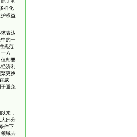
。除了明
多样化
维护权益
诉求表达
民中的一
性规范
：一方
，但却要
其经济利
频繁更换
在威
利于避免
期以来，
且大部分
条件下
个领域去