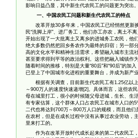
影响日益凸显，其中新生代农民工的问题更为突出
一、中国农民工问题和新生代农民工的特点
改革开放30多年来，中国农民工已经悄然更新
民“洗脚上岸”、进厂务工，他们亦工亦农，离土不
开始出现了一大批离土又离乡的进城务工农民，他
绝大多数仍然把回乡务农作为最终的归宿；另一部
高的文化水平和精神生活需求，希望融入城市主流
甚至要求得到平等的政治权利。这些把融入城镇作为
随着时间的推移，特别是大量“80后”和“90后”的
已登上了中国城市化进程的重要舞台，并成为新产
根据有关调查，目前新生代农民工有1.25亿以
～900万人的速度快速递增[2]。具体而言，这些
母在城里打工，很小的时候随父母进城，生长、生
有专家估算，这个群体人口占农民工在城市人口的5
二代也将达到700万～800万人口的规模，而且
在农村，但是在成长过程中没有从事过农业劳动，
里来打工的。
作为在改革开放时代成长起来的第二代农民工