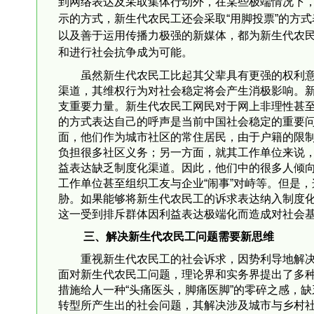
到网络表达及采取集体行动外，在某些极端情况下
示的方式，新生代农民工还会采取“用脚投票”的方
以及善于运用传播力极强的新媒体，都为新生代农
和进行社会抗争成为可能。
虽然新生代农民工比起其父辈具有更强的权利
渠道，其维权行为对社会稳定将会产生消极影响。
支重要力量。新生代农民工网民对于网上非理性甚至
的方式表达自己的呼声是当前中国社会稳定的重要
面，他们作为城市社区的常住居民，由于户籍的限
负担很多社区义务；另一方面，就其工作单位来说
益表达缺乏制度化渠道。因此，他们中的很多人倾
工作单位甚至组织工友与企业“闹事”对峙等。但是
胁。如果能够将新生代农民工的诉求表达纳入制度
这一受到排斥群体因利益表达极端化而造成对社会
三、解决新生代农民工问题需要新思维
重视新生代农民工的社会诉求，因势利导地解
面对新生代农民工问题，理论界和实务界提出了多
措施给人一种“头痛医头，脚痛医脚”的零碎之感，
转型所产生出的社会问题，其解决涉及城市与乡村