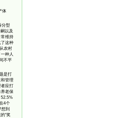
产体
拆分型
子嗣以及
日常维持
化了这种
展从农村
了一种人
间不平
题是打
策和管理
理者应打
除养老保
2.5%
在4个
梦想到
的“奖