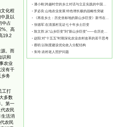
潘小刚:跨越时空的乡土对话与立足实践的中国故事——《再造乡土:历史坐标地的新山乡巨变
的文化程
罗必良:山地农业发展:特色增长极的战略性突破
初中及以
《再造乡土：历史坐标地的新山乡巨变》新书在赫山清溪村首发
初中占
张德军:在清溪村见证七十年乡土巨变
2%、高
陈文胜:从“山乡巨变”到“新山乡巨变”——在历史坐标地观察中国乡村现代化
9.2
赵阳:对“十五五”时期深化农业农村改革的若干思考
蔡昉:以制度建设优化收入分配结构
来源。而
朱玲:农村老人照护问题
知识和
事农业
就没有干
返乡务
民工打
大多数
样。第一
生代农民
月生活消
一代农民