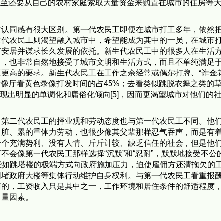
多人甚至还要从自己的农村家庭索取大量资金来购置在城市的住房等
市认同感有很大区别。第一代农民工即便在城市打工多年，依然
生代农民工则渴望融入城市中，希望能成为其中的一员，在城市
市安居并谋求长久发展的依托。新生代农民工中的很多人在生活
活，也非常自然地接受了城市文明和生活方式，而且不单纯满足
更高的要求。新生代农民工在工作之余经常或偶尔打牌、“诈金花
小型录像厅看黄色录像打发时间的占45%；去看类似跳脱衣舞之类的
呈现出明显的单调化和庸俗化倾向[5]，因而更渴望城市对他们的
，第二代农民工的择业观和劳动态度也与第一代农民工不同。他
中脏、累的重体力劳动，也很少像其父辈那样忍气吞声，而是有
一个充满势利、没有人情、斤斤计较、缺乏信任的社会，但是他
不会像第一代农民工那样选择“沉默”和“忍耐”，默默地接受不公
一些如跳塔楼的极端方式向政府施加压力，迫使雇佣方还清拖欠的
围堵政府大楼等集体行动维护自身权利。与第一代农民工看重报
面的，工资收入只是其中之一，工作环境和居住条件的舒适程度
考量因素。