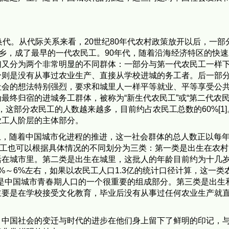
。
换代。从代际关系来看，20世纪80年代农村政策放开以后，一部
离乡，成了最早的一代农民工。90年代，随着沿海经济特区的快
们又分为两个非常明显的不同群体：一部分与第一代农民工一样
分则是没有从事过农业生产、直接从学校进城的务工者。后一部
社会的想法特别强烈，要求和城里人一样平等就业、平等享受公
最终归宿的进城务工群体，被称为“新生代农民工”或“第二代农民
加入，这部分农民工的人数越来越多，目前约占农民工总数的60%[1
业工人阶层的主体部分。
上，随着中国城市化进程的推进，这一社会群体的总人数正以每年8
农民工也可以根据具体情况的不同划分为三类：第一类是出生在农
活在城市里。第二类是出生在城里，这批人的年龄目前约为十几
%～6%左右，如果以农民工人口1.3亿的统计口径计算，这一类
他们是中国城市青春期人口的一个很重要的组成部分。第三类是出生
主要是在学校接受文化教育，毕业后没有从事过任何农业生产就
，中国社会的变迁与时代的进步在他们身上留下了鲜明的印记，