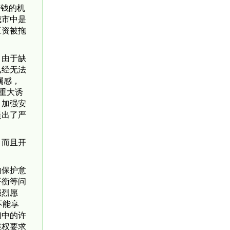
赚钱的机
城市中是
工资被拖
，由于缺
已经无法
属感，
重大诱
、加强安
提出了严
，而且开
的保护意
平衡等问
强烈愿
不能享
们中的许
维权要求