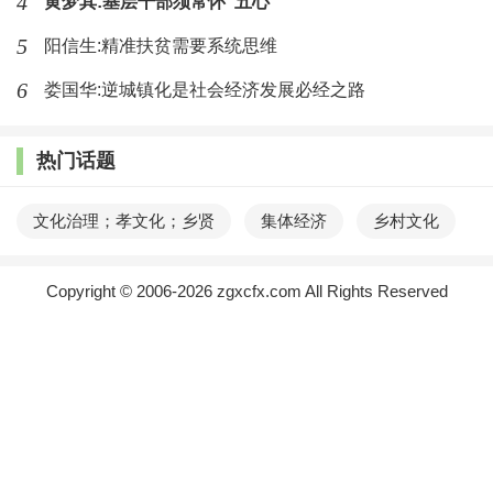
4
黄梦其:基层干部须常怀“五心”
萌生自己只是城市的过客的感叹。但长期的城市打工生活还
5
阳信生:精准扶贫需要系统思维
是会在一定程度上改变他们的心理认知，不少农民工，尤其
6
娄国华:逆城镇化是社会经济发展必经之路
是不少伴随父母主要在城市长大的第二代、第三代农民工，
他们不仅在心理上还在行为习惯上都已与城里人无异，他们
热门话题
早就产生自己已是城里人而非乡村人的认知。认知归认知，
现实很骨感，广大的农民工即便已在城里买房，农民身份地
文化治理；孝文化；乡贤
集体经济
乡村文化
困囿还是在一定程度上影响了他们对城市生活的融入，没有
Copyright © 2006-2026 zgxcfx.com All Rights Reserved
买房者更甚，结果就是城市容不下，故乡回不去，他们已被
城市和乡村双双边缘化。经济下行前，城里谋生相对容易，
湘ICP备2021010055号
在城市中坚持下去还会带来一丝梦想和希望，只要不放弃，
至少下一代还有机会。可现在，随着经济下行，企业倒闭而
失业不得不被迫返回故里，由于心理没有预期，返乡的农民
工在乡村现有文化上也就没有了共鸣，再也没有上辈那种吾