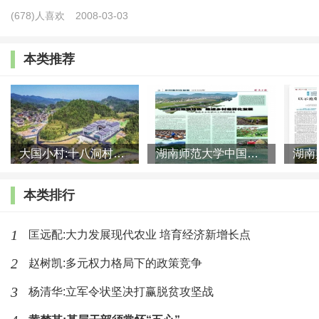
团伙性特征即便突出，但对乡村来讲影响和波及面也不是很
(678)人喜欢
2008-03-03
大，原因就是现在的乡村值钱的财物并不多见，特别是现在
流行电子支付，存放于家中的货币并不多，加上老人小孩平
本类推荐
时多居于家中，留给违法犯罪者的机会也是不多。同时，少
量的如打架斗殴、赌博等社会治安问题，则多集中在农民工
回乡探亲比较集中的节令时节，不过由于大家在家乡的时间
短，这类案件造成的社会不良影响波及面也并不是很大。但
大国小村:十八洞村的现代变迁是一道美丽的风景线
湖南师范大学中国乡村振兴研究院课题组:突出地域特色 推进乡村
这些情况随着被迫返乡的人员增多，特别是年轻的返乡务工
本类排行
人员增多，势必会将一些黄赌毒、打架斗殴、寻衅滋事等治
安问题带回故乡。
1
匡远配:大力发展现代农业 培育经济新增长点
二、被迫返乡农民工给乡村社会治安治理带来新挑战
2
赵树凯:多元权力格局下的政策竞争
3
杨清华:立军令状坚决打赢脱贫攻坚战
身份意识再塑造带来新挑战。城乡二元结构的存在，城
里人与乡村人的身份辨别认知，让广大的进城务工人员常常