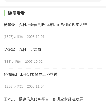
不安定影响并没有大范围的出现，但地下暗流涌动，从长远
随便看看
来看给广大乡村带来的治安问题影响已经形成，随时会集中
爆发。如失业的农民工在故乡无法再就业，没了打工收入，
杨华锋：乡村社会体制吸纳与协同治理的现实之辩
生活的现实压力必然增加。部分年轻的返乡人员社会预期降
(1307)人喜欢
2008-12-01
低，已无法像其父辈一样随时可以融入乡村生活，在乡村无
所事事的情况下从事违法犯罪活动的可能性也是徒然增大，
温铁军：农村上层建筑
导致社会治安隐患点在增加。
(838)人喜欢
2007-10-02
社会治安案件演化类型增多。被迫返乡前的乡村空巢、
孙佑民:组工干部要彰显五种精神
空心化和老年妇孺化的特征明显，在社会治安问题中常见的
黄赌毒、打架斗殴、寻衅滋事等现象并不多见，而财物失窃
(1265)人喜欢
2008-11-04
类问题在邻里之间发生也比较少见，即使有的几起也多是为
王本忠：搭建信息服务平台，促进农村经济发展
外来人员流窜作案。有时，这种外来的流窜作案的地域性、