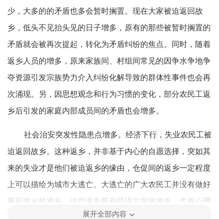
少，大多的的矛盾也多会暂时搁置。现在大家被迫返回故
乡，低头不见抬头见的日子增多，原有的那些被暂时搁置的
矛盾就会被再次提起，转化为矛盾纠纷的焦点。同时，随着
返乡人员的增多，原来家族间、村组间常见的因争水争地争
夺资源引发宗族势力介入纠纷化解导致的群体性事件也会再
次涌现。另，因思想观念和行为习惯的变化，部分农民工返
乡后引发的家庭内部成员间的矛盾也会增多。
社会治安突发性隐患点增多。经济下行，失业农民工被
迫返回故乡。这种返乡，并非基于内心的自愿选择，突如其
来的失业才是他们被迫返乡的缘由，仓促间的返乡一定程度
上可以描绘为城市大逃亡。大逃亡的广大农民工并没有做好
返回故乡的准备，这些准备既有经济方面的准备，也有心理
展开全部内容
方面的准备。这场仓促间的人员返乡大挪移，短期内带来的