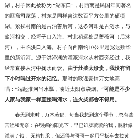
湖，村子因此被称为 “湖东口”，村西南是民国年间著名
的匪窟司家荡，村东是同样曾达数百平方公里的硕项
湖。紧挨村南的是古泊善后河，这条河即是古涟水，与
盐河相交，经埒子口入海。村北稍远处是蔷薇河（后沭
河），由临洪口入海。村子向西南约10公里是宽达数华
里的新沂河。源于洪泽湖的灌溉河水从村西旁经过，我
经常直接从河中掬水而饮。
由于灶柴太珍贵，我没有留
下小时喝过开水的记忆。
那时的歌谣豪情万丈地高
唱：“端起淮河当水瓢，凑近太阳点袋烟。”
可能是不少
人家与我家一样直接喝河水，连火柴都舍不得用。
春天到来时，万木葱郁。每当我想到这个季节，总有些
苦涩和无奈：在明媚的阳光下，早已饥肠辘辘的我，腿肚像
灌满了铅， 无精打采，但还得与哥哥一起用平板车去拉黄