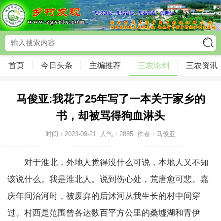
首页
今日头条
主编推荐
三农论剑
三农资讯
马俊亚:我花了25年写了一本关于家乡的
书，却被骂得狗血淋头
时间：2023-09-21
人气：
2885
作者：马俊亚
对于淮北，外地人觉得没什么可说，本地人又不知
该说什么。我是淮北人。说到伤心处，荒唐愈可悲。嘉
庆年间治河时，被废弃的后沭河从我生长的村中间穿
过。村西是范围曾各达数百平方公里的桑墟湖和青伊