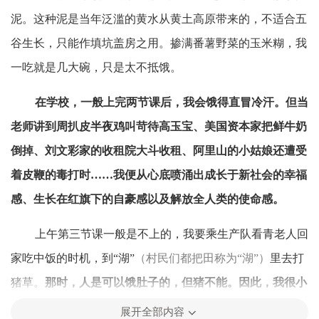
泥。这种泥是当年泛滥的黄水从黄土高原带来的，不适合五
谷生长，只能作填坑盖房之用。掺满番薯野菜的玉米糊，我
一吃就是几大碗，只是太不抵饿。
在学校，一般上完两节课后，我会饿得直冒冷汗。但当
老师讲到周扒皮半夜鸡叫苛待高玉宝、美国资本家把鲜牛奶
倒掉、刘文彩家的收租院大斗收租、阿里山的小姑娘还遭受
着皮鞭的毒打时……我便从心底喷涌出成长于新社会的幸福
感、生长在红旗下的自豪感以及解放全人类的使命感。
上午第三节课一般是不上的，我要乘生产队看青老人回
家吃中饭的时机，到“湖”
（村民们都把田称为“湖”）
里去打
猪草。
那时，人是可以饿肚子的，但猪不能。因此，我很小
就领会了苏格拉底的断言：做猪比做人幸福。
展开全部内容