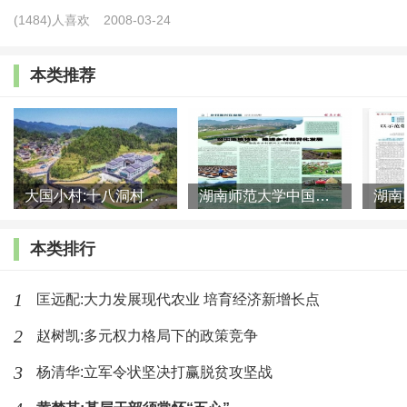
多拿条席子和被单，到生产队的打谷场上过夜，那里平坦宽
(1484)人喜欢
2008-03-24
旷，蚊虫较少。鸡鸣二次，我强睁开眼，卷起芦席，半梦半
醒地往家赶，帮母亲推磨。在富裕家庭，推磨是蒙着眼睛的
本类推荐
驴干的活。我的其他兄弟都说推磨头晕，他们在分派到此活
时，一致夸我的磨推得好，这是我的唯一能获得他们认可的
优点。一大盆掺着玉米、番薯的杂粮磨完，天刚放亮，我要
乘看青人尚未下“湖”，把猪草割回。吃完早饭再下“湖”割杂
大国小村:十八洞村的现代变迁是一道美丽的风景线
湖南师范大学中国乡村振兴研究院课题组:突出地域特色 推进乡村
草，作灶柴。与看青人斗，我总能正确地运用游击战的方
本类排行
略。
我常恨自己生得太晚，否则定能像电影中的小英雄一样
去消灭反动派。
1
匡远配:大力发展现代农业 培育经济新增长点
秋天到来时，白杨树脱光了绿叶，青青的小麦稀疏地分
2
赵树凯:多元权力格局下的政策竞争
布在田中。时常可见片片田土光光秃秃，黄里泛白。妇女衣
3
杨清华:立军令状坚决打赢脱贫攻坚战
衫褴褛，孩子赤脚露背，人人肩筐提篓捡拾秸秆的根部，或