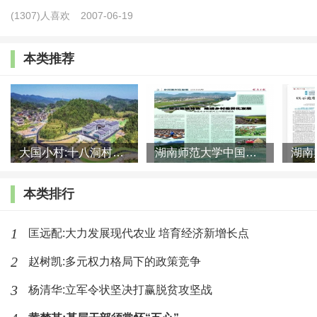
(1307)人喜欢
2007-06-19
奶照顾。由于缺乏陪伴和管教，不仅学习“抛了荒”，而
且这两年变得越来越内向，对父母也越来越疏远。
本类推荐
“和儿子比起来，打工赚钱根本算不了什么。再苦再
难，也要留在老家陪在儿子身边。”王华说。
过去，由于农村与城市之间的巨大差距，不少农民
大国小村:十八洞村的现代变迁是一道美丽的风景线
湖南师范大学中国乡村振兴研究院课题组:突出地域特色 推进乡村
工虽然有着回家团聚的念头，但是农村相对滞后的发展
却让他们望而却步，踌躇不前。
本类排行
如今，得益于中国稳步推进的就近城镇化，留守农
1
匡远配:大力发展现代农业 培育经济新增长点
民工不仅可以一家团圆，而且在自家门口就可以享受到
2
赵树凯:多元权力格局下的政策竞争
城镇居民的生产生活待遇。
3
杨清华:立军令状坚决打赢脱贫攻坚战
促进约１亿农业转移人口落户城镇、改造约１亿人