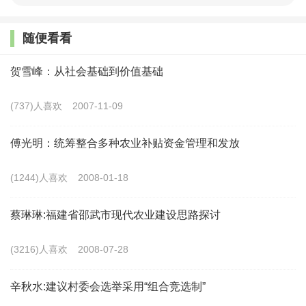
来随着电子信息、机械制造、服务外包等产业的崛起，
吸纳就业的“蓄水池”效应初步显现。
随便看看
重庆市人社局农村劳务开发处处长张德祥说，目前
贺雪峰：从社会基础到价值基础
市内就业的农民工已超过市外近１００万人，保持稳定
回流态势。
(737)人喜欢
2007-11-09
此外，“亲情权重”的不断加大也成为不少农民工选
傅光明：统筹整合多种农业补贴资金管理和发放
择留守家乡的重要原因。
(1244)人喜欢
2008-01-18
过去十余年间，河南省信阳市潢川县晏岗村农民王
蔡琳琳:福建省邵武市现代农业建设思路探讨
华像大多数农民工一样，一过正月初五就踏上返城之
路。今年，这个４０岁的中年农民工却下定决心“再也不
(3216)人喜欢
2008-07-28
出去了”。让王华决定留在老家的是她１２岁的儿子。
辛秋水:建议村委会选举采用“组合竞选制”
王华告诉记者，孩子一直留在农村上学，由爷爷奶