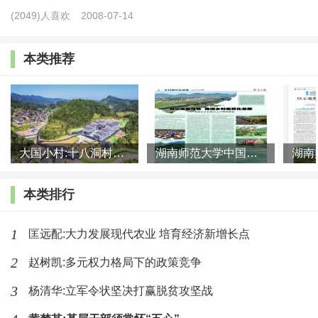
(2049)人喜欢
2008-07-14
在劳动资料方面，以无人机、农业机械、现代设施
农业等为代表的新型农业劳动工具快速发展，推动农业
本类推荐
生产管理更加智能，使农业劳动资料不再局限于传统的
农具和简单的生物材料；生物饲料、生物肥药、农业疫
苗、可降解农膜等正在逐步取代传统的饲料、化肥、农
药、农膜等，在降低农业生产对生态环境负面影响的同
大国小村:十八洞村的现代变迁是一道美丽的风景线
湖南师范大学中国乡村振兴研究院课题组:突出地域特色 推进乡村
时，提高了农产品质量和竞争力。
本类排行
在劳动对象方面，通过生物育种技术对常规动植物
品种进行改良和培育，作物种源不断向高产、优质、耐
1
匡远配:大力发展现代农业 培育经济新增长点
逆的方向跃升；依托智能装备开展农业生产，土地等自
2
赵树凯:多元权力格局下的政策竞争
然资源的约束不断降低，拓展农业生产空间和技术边
3
杨清华:立军令状坚决打赢脱贫攻坚战
界，催生了新的劳动对象。