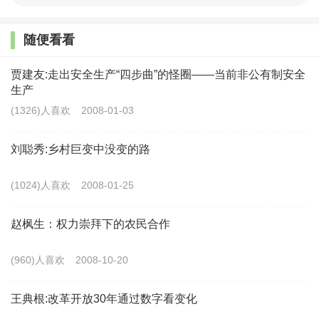
农业领域的劳动者、劳动资料、劳动对象正在发生
随便看看
深刻变化
贾建友:走出安全生产“四步曲”的怪圈——当前非公有制安全
农业现代化是一个动态演进过程，本质上是农业生
生产
产力的不断发展和提高。伴随新一轮科技革命和产业变
(1326)人喜欢
2008-01-03
革深入发展，我国农业领域的劳动者、劳动资料、劳动
刘聪秀:乡村巨变中没变的路
对象正在发生深刻变化。
(1024)人喜欢
2008-01-25
在劳动者方面，随着信息技术、生物技术等与农业
生产深度融合，能够熟练运用手机、智能设备等“新农
赵枫生：权力崇拜下的农民合作
具”的农业劳动者正在成为推动农业现代化最活跃、最能
(960)人喜欢
2008-10-20
动的因素。他们越来越多地运用智能化农业装备，改变
着传统的农业劳动形态，推动农业生产由劳动密集型向
王典根:改革开放30年通过数字看变化
技术密集型转变。