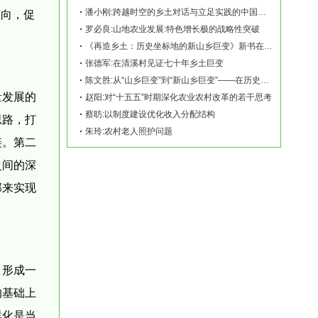
潘小刚:跨越时空的乡土对话与立足实践的中国故事——《再造乡土:历史坐标地的新山乡巨变
倾向，促
罗必良:山地农业发展:特色增长极的战略性突破
《再造乡土：历史坐标地的新山乡巨变》新书在赫山清溪村首发
张德军:在清溪村见证七十年乡土巨变
陈文胜:从“山乡巨变”到“新山乡巨变”——在历史坐标地观察中国乡村现代化
量发展的
赵阳:对“十五五”时期深化农业农村改革的若干思考
蔡昉:以制度建设优化收入分配结构
思路，打
朱玲:农村老人照护问题
链。第二
之间的深
部来实现
，形成一
的基础上
群化是当