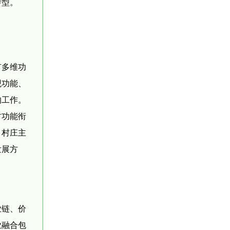
转型。
有多维功
观功能、
的工作。
村功能衔
。村庄主
发展方
业链、价
业融合包