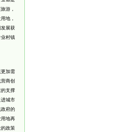
展旅游，
设用地，
团发展获
专业村镇
境更加需
化营商创
素的支撑
促进城市
然政府的
业用地再
大的政策