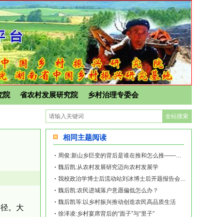
究院
省农村发展研究院
乡村治理专委会
相同主题阅读
周俊:新山乡巨变的背后是谁在推和怎么推——《再造乡土:历史坐标地的新山乡巨变》新
魏后凯:从农村发展研究迈向农村发展学
我校政治学博士后流动站刘冰博士后开题报告会顺利举行
魏后凯:农民进城落户意愿偏低怎么办？
魏后凯等:以乡村振兴推动创造农民高品质生活
路径。大
徐泽凌:乡村宴席背后的“面子”与“里子”