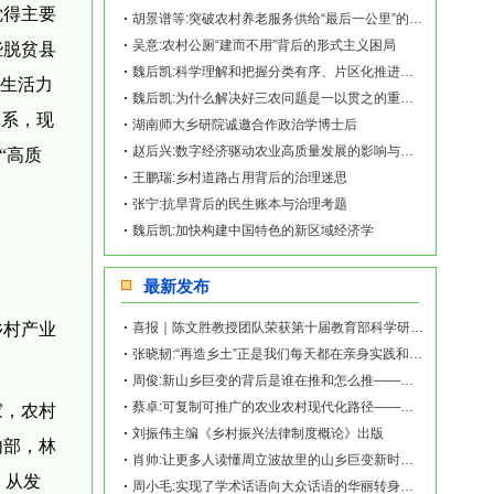
觉得主要
胡景谱等:突破农村养老服务供给“最后一公里”的现实阻力与疏解路径
吴意:农村公厕“建而不用”背后的形式主义困局
些脱贫县
魏后凯:科学理解和把握分类有序、片区化推进乡村振兴
内生活力
魏后凯:为什么解决好三农问题是一以贯之的重中之重？
体系，现
湖南师大乡研院诚邀合作政治学博士后
赵后兴:数字经济驱动农业高质量发展的影响与路径研究
“高质
王鹏瑞:乡村道路占用背后的治理迷思
张宁:抗旱背后的民生账本与治理考题
魏后凯:加快构建中国特色的新区域经济学
最新发布
乡村产业
喜报｜陈文胜教授团队荣获第十届教育部科学研究优秀成果奖（人文社会科学）
张晓韧:“再造乡土”正是我们每天都在亲身实践和探索的事业——《再造乡土:历史坐标地的
周俊:新山乡巨变的背后是谁在推和怎么推——《再造乡土:历史坐标地的新山乡巨变》新书发
蔡卓:可复制可推广的农业农村现代化路径——《再造乡土:历史坐标地的新山乡巨变》新书发
家，农村
刘振伟主编《乡村振兴法律制度概论》出版
内部，林
肖帅:让更多人读懂周立波故里的山乡巨变新时代故事——《再造乡土:历史坐标地的新山乡巨
，从发
周小毛:实现了学术话语向大众话语的华丽转身——《再造乡土:历史坐标地的新山乡巨变》新