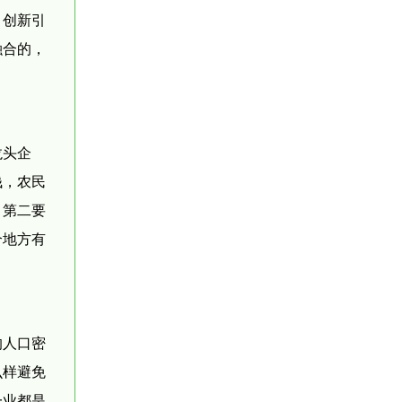
，创新引
融合的，
龙头企
钱，农民
。第二要
个地方有
的人口密
么样避免
一业都是