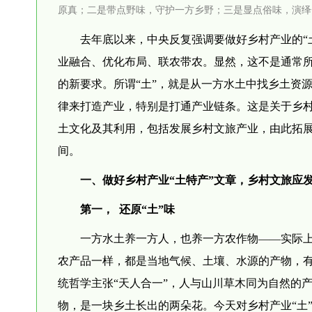
原真；二是带点野味，守护一方乡野；三是显点俗味，演绎
去年底以来，中央反复强调要做好乡村产业的“
业融合、优化布局、联农带农。显然，这不是通常所
的新要求。所谓“土”，就是从一方水土中找乡土资源
律来打造产业，特别是打通产业链条。这是关于乡村
土文化及其利用，包括发展乡村文旅产业，由此拓
间。
一、做好乡村产业“土特产”文章，乡村文旅应
第一， 还原“土”味
一方水土养一方人，也养一方农作物——实际
农产品一样，都是当地气候、土壤、水源的产物，有着一
统哲学主张“天人合一”，人与山川草木同为自然的产
物，是一块乡土长出的两朵花。今天对乡村产业“土