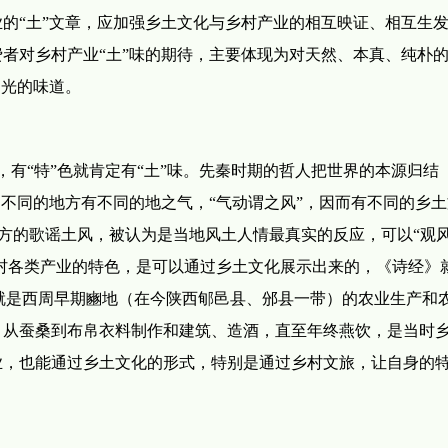
的“土”文章，应加强乡土文化与乡村产业的相互映证、相互生
者对乡村产业“土”味的期待，主要体现为对天然、本真、纯朴
阳光的味道。
”色，有“特”色就肯定有“土”味。先秦时期的哲人把世界的本源归结
：不同的地方有不同的地之气，“气动谓之风”，因而有不同的乡
同地方的歌谣土风，被认为是当地风土人情最真实的反应，可以“观
乡村各类产业的特色，是可以通过乡土文化展示出来的，《诗经》
的就是西周早期豳地（在今陕西郇邑县、邠县一带）的农业生产和
，从蚕桑到布帛衣料制作和建筑、造酒，直至年终燕饮，是当时
业，也能通过乡土文化的形式，特别是通过乡村文旅，让自身的