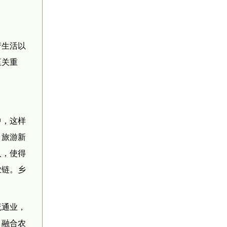
产生活以
至关重
中，这样
，旅游新
入，使得
业链。乡
流通业，
，融合农