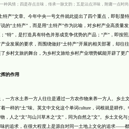
一种风情；四是存点古味，传承一脉文韵；五是沾点洋味，附庸一点时尚
土特产”文章。今年中央一号文件就此提出了四个重点，即彰显
说的“土特产”，而是用“土特产”作为比喻，对乡村产业高质量
；“特”，是打造具有特色并形成竞争优势的产品；“产”，即按照
产业发展的要求，而围绕做好“土特产”开展的相关部署，却往
展了乡村文旅的舞台，为乡村文旅给乡村产业增势赋能开辟了更
发挥的作用
上，一方水土养一方人往往是通过一方农作物来养一方人。乡土
样的“土”味。英文中文化这个单词culture，词根就是耕作
物，人之“文”与山川草木之“文”，同为自然之”文”。乡土文化与
”味的追求，在很大程度上是源自对同一土地上文化的追求——