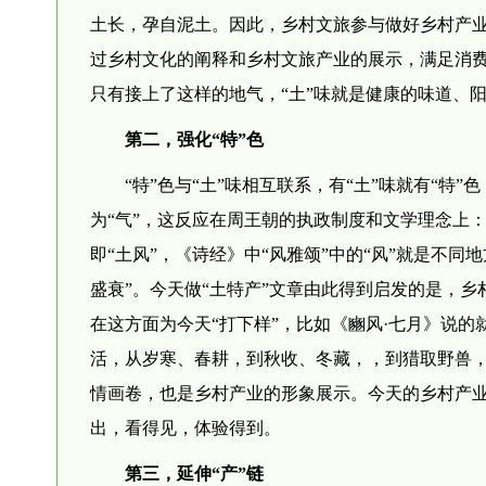
土长，孕自泥土。因此，乡村文旅参与做好乡村产业
过乡村文化的阐释和乡村文旅产业的展示，满足消费
只有接上了这样的地气，“土”味就是健康的味道、
第二，强化“特”色
“特”色与“土”味相互联系，有“土”味就有“特
为“气”，这反应在周王朝的执政制度和文学理念上
即“土风”，《诗经》中“风雅颂”中的“风”就是不
盛衰”。今天做“土特产”文章由此得到启发的是，
在这方面为今天“打下样”，比如《豳风·七月》说
活，从岁寒、春耕，到秋收、冬藏，，到猎取野兽
情画卷，也是乡村产业的形象展示。今天的乡村产
出，看得见，体验得到。
第三，延伸“产”链