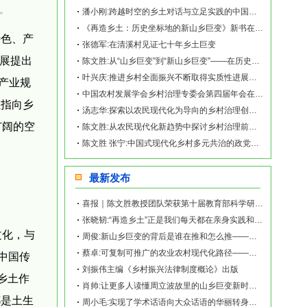
。
潘小刚:跨越时空的乡土对话与立足实践的中国故事——《再造乡土:历史坐标地的新山乡
《再造乡土：历史坐标地的新山乡巨变》新书在赫山清溪村首发
特色、产
张德军:在清溪村见证七十年乡土巨变
发展提出
陈文胜:从“山乡巨变”到“新山乡巨变”——在历史坐标地观察中国乡村现代化
叶兴庆:推进乡村全面振兴不断取得实质性进展阶段性成果
产业规
中国农村发展学会乡村治理专委会第四届年会在南宁举行
往指向乡
汤志华:探索以农民现代化为导向的乡村治理创新路径
广阔的空
陈文胜:从农民现代化新趋势中探讨乡村治理前沿问题
陈文胜 张宁:中国式现代化乡村多元共治的政党统合生成机制
最新发布
喜报｜陈文胜教授团队荣获第十届教育部科学研究优秀成果奖（人文社会科学）
张晓韧:“再造乡土”正是我们每天都在亲身实践和探索的事业——《再造乡土:历史坐标地的
文化，与
周俊:新山乡巨变的背后是谁在推和怎么推——《再造乡土:历史坐标地的新山乡巨变》新书发
蔡卓:可复制可推广的农业农村现代化路径——《再造乡土:历史坐标地的新山乡巨变》新书发
。中国传
刘振伟主编《乡村振兴法律制度概论》出版
乡土作
肖帅:让更多人读懂周立波故里的山乡巨变新时代故事——《再造乡土:历史坐标地的新山乡巨
都是土生
周小毛:实现了学术话语向大众话语的华丽转身——《再造乡土:历史坐标地的新山乡巨变》新