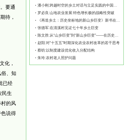
潘小刚:跨越时空的乡土对话与立足实践的中国故事——《再造乡土:历史坐标地的新山乡巨变
发。要通
罗必良:山地农业发展:特色增长极的战略性突破
的期待，
《再造乡土：历史坐标地的新山乡巨变》新书在赫山清溪村首发
张德军:在清溪村见证七十年乡土巨变
陈文胜:从“山乡巨变”到“新山乡巨变”——在历史坐标地观察中国乡村现代化
赵阳:对“十五五”时期深化农业农村改革的若干思考
蔡昉:以制度建设优化收入分配结构
朱玲:农村老人照护问题
土文化，
风俗、知
就已经
农民生
乡村的风
特色说得