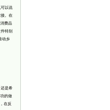
也可以说
嫁接。在
、消费品
文件特别
推动乡
，还是希
成功的做
衬，在反