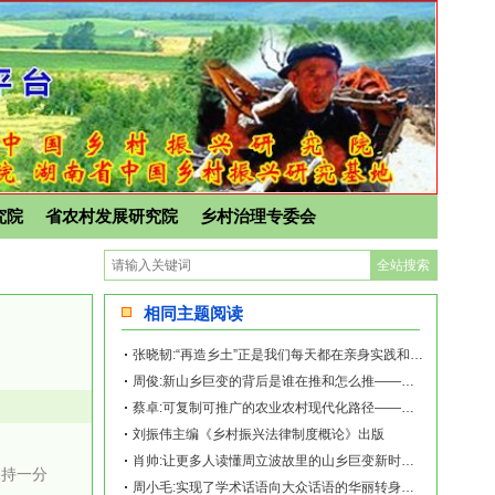
究院
省农村发展研究院
乡村治理专委会
相同主题阅读
张晓韧:“再造乡土”正是我们每天都在亲身实践和探索的事业——《再造乡土:历史坐标
周俊:新山乡巨变的背后是谁在推和怎么推——《再造乡土:历史坐标地的新山乡巨变》新
蔡卓:可复制可推广的农业农村现代化路径——《再造乡土:历史坐标地的新山乡巨变》新
刘振伟主编《乡村振兴法律制度概论》出版
肖帅:让更多人读懂周立波故里的山乡巨变新时代故事——《再造乡土:历史坐标地的新山
保持一分
周小毛:实现了学术话语向大众话语的华丽转身——《再造乡土:历史坐标地的新山乡巨变