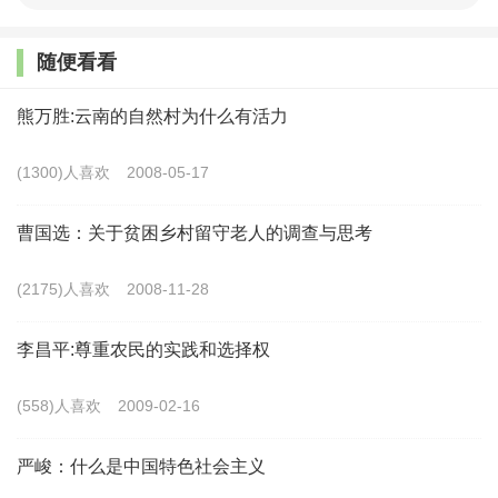
费用的过快增长，势必会加大社会经济、政府财政以及
随便看看
人民群众的负担，影响全民健康目标的实现。此外，原
建档立卡贫困户与非贫困户间的医疗报销待遇差距较
熊万胜:云南的自然村为什么有活力
大，临时性、超常规的健康扶贫举措造成政策对象群体
(1300)人喜欢
2008-05-17
和内容的繁琐叠加、实施过程中的资源浪费，部分地区
还存在医疗保障结构不合理问题，有碍于医保制度公平
曹国选：关于贫困乡村留守老人的调查与思考
性与可持续性发展。
(2175)人喜欢
2008-11-28
着眼于实现巩固拓展脱贫攻坚成果同乡村振兴有效
李昌平:尊重农民的实践和选择权
衔接的过渡期的阶段目标，特别是全面建设社会主义现
代化国家长远目标，政策主管部门既要进行适度的政策
(558)人喜欢
2009-02-16
调适与制度优化，也要聚焦重点帮扶地区发展不平衡不
充分问题。为此，国家医保局等7部门印发的《关于巩固
严峻：什么是中国特色社会主义