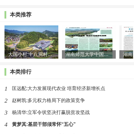
乡二元结构，有利于促进社会公平和共同富裕，而且世界经
济和生态环境也将从中受益。”这里所讲的
“四个有利于”“两
本类推荐
个受益”
，从多领域、多层面、多视角全面阐述了走新型城
镇化之路的重要意义。反之，“如果城镇化路子走偏了，存
在的问题得不到及时化解，则可能积重难返，带来巨大风
险”。
大国小村:十八洞村的现代变迁是一道美丽的风景线
湖南师范大学中国乡村振兴研究院课题组:突出地域特色 推进乡村
2016年2月，习近平总书记对深入推进新型城镇化建设
本类排行
作出重要指示，强调要“以人的城镇化为核心，更加注重提
1
匡远配:大力发展现代农业 培育经济新增长点
高户籍人口城镇化率，更加注重城乡基本公共服务均等化，
更加注重环境宜居和历史文脉传承，更加注重提升人民群众
2
赵树凯:多元权力格局下的政策竞争
获得感和幸福感”。这
“四个更加注重”
与前述四个方面的基
3
杨清华:立军令状坚决打赢脱贫攻坚战
本原则一脉相承，目标都是促进新型城镇化持续健康发展。
4
黄梦其:基层干部须常怀“五心”