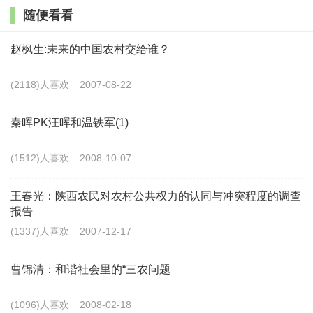
四个方面。其中，以人为本是根本，重点是推进以人为核心
随便看看
的城镇化；优化布局是路径，重点是根据资源环境承载能力
构建科学合理的城镇化宏观布局；生态文明是理念，重点是
赵枫生:未来的中国农村交给谁？
推进绿色发展、循环发展、低碳发展；传承文化是使命，重
(2118)人喜欢
2007-08-22
点是发展有历史记忆、地域特色、民族特点的美丽城镇。
这
四个基本原则也是对新型城镇化科学内涵的高度概括，是新
秦晖PK汪晖和温铁军(1)
型城镇化与传统城镇化的主要区别所在。
(1512)人喜欢
2008-10-07
中国的城镇化为什么要走新路？习近平总书记指
王春光：陕西农民对农村公共权力的认同与冲突程度的调查
出：“粗放扩张、人地失衡、举债度日、破坏环境的老路不
报告
能再走了，也走不通了。”这就指明了中国的城镇化加快转
(1337)人喜欢
2007-12-17
型、走出新路的重要性和必要性。习近平总书记强调：“如
曹锦清：和谐社会里的“三农问题
果城镇化目标正确、方向对头，能走出一条新路，将有利于
释放内需巨大潜力，有利于提高劳动生产率，有利于破解城
(1096)人喜欢
2008-02-18