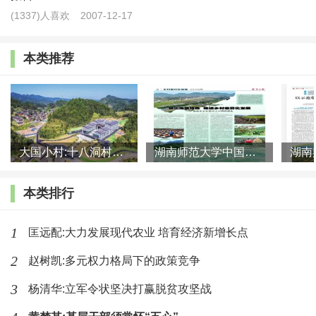
业强国的制度体系、政策体系。过去我们也有农业支持
(1337)人喜欢
2007-12-17
保护制度、政策，但是在农业强国目标下，相关的制度
本类推荐
安排和支持政策也要进行相应的调整。
我国的粮食需求还处于紧平衡状态
NBD：
中央一号文件提出，要确保全国粮食产量保
大国小村:十八洞村的现代变迁是一道美丽的风景线
湖南师范大学中国乡村振兴研究院课题组:突出地域特色 推进乡村
持在1.3万亿斤以上。我国粮食产量已经连续8年保持在
1.3万亿斤以上，今年为何还要如此强调粮食生产？
本类排行
魏后凯：
保障国家的粮食安全，是我们全面推进乡
1
匡远配:大力发展现代农业 培育经济新增长点
村振兴，加快农业农村现代化，加快建设农业强国的头
等任务、首要任务，同时也是底线任务和要求。
2
赵树凯:多元权力格局下的政策竞争
3
杨清华:立军令状坚决打赢脱贫攻坚战
这跟中国国情密切相关。我国是发展中大国，有14