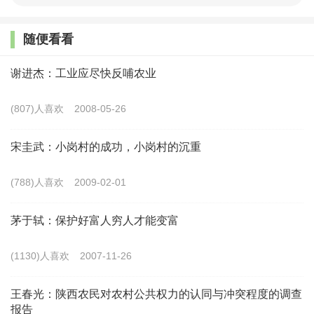
业强国奠定一个坚实基础。农业农村现代化是农业强国
随便看看
建设的一个基础跟前提条件，现在世界上一些农业强国
都是实现了农业农村现代化之后，才有可能渐进为农业
谢进杰：工业应尽快反哺农业
强国。但反过来，实现了农业农村现代化，未必就能成
(807)人喜欢
2008-05-26
为农业强国。
宋圭武：小岗村的成功，小岗村的沉重
其次，要加快农业强国的能力体系建设。农业强国
跟国际比较要体现出农业强，这意味着各个方面的能力
(788)人喜欢
2009-02-01
都要跟上，要为支撑“农业强”创造条件。今年的中央一
号文件中提出，建设供给保障强、科技装备强、经营体
茅于轼：保护好富人穷人才能变富
系强、产业韧性强、竞争能力强的农业强国，这“五
(1130)人喜欢
2007-11-26
强”很多就体现在能力上。
王春光：陕西农民对农村公共权力的认同与冲突程度的调查
此外，要锚定农业强国这一长远目标，建立完善农
报告