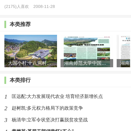
(2175)人喜欢
2008-11-28
发自内心的喜悦和幸福。但是，我们也看到在人们摆脱
贫困后，一些人身上出现了依赖思想和享乐主义倾向。
本类推荐
在一些村庄里，田里干农活的多是六七十岁的老人，年
轻劳动力羞于农业劳作，宁肯打麻将消磨时光，也不愿
意从事农业劳动。在这样的氛围下，即使有人想去做诸
如照顾老人，或到村里农家乐做小时工之类的工作，也
大国小村:十八洞村的现代变迁是一道美丽的风景线
湖南师范大学中国乡村振兴研究院课题组:突出地域特色 推进乡村
常常因受到他人嘲讽、奚落或讽刺而被遏制，致使乡村
劳动力后继乏人，耕地荒芜，手艺失传，崇尚劳动的传
本类排行
统随之丧失。这凸显了后扶贫时代劳动致富教育至关重
1
匡远配:大力发展现代农业 培育经济新增长点
要。在农业劳动过程中，人们体验人与自然的关系，养
成尊重自然和敬畏自然的品质，对培养毅力、耐力和坚
2
赵树凯:多元权力格局下的政策竞争
持精神以及尊重劳动成果等素养具有重要意义。要把坚
3
杨清华:立军令状坚决打赢脱贫攻坚战
持劳动付出与获取劳动成果相结合，特别要引导乡村年