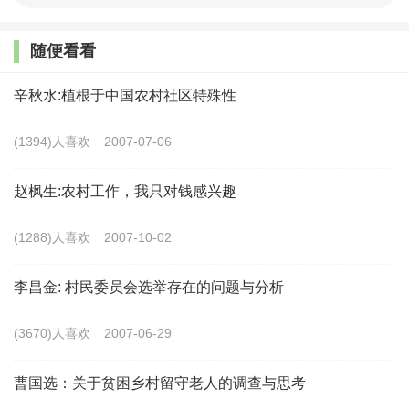
富，人们也认识到单纯物质追求并不能带来持久幸福，
片面追求物质收入和不良消费会降低人们的幸福感。因
随便看看
此，必须及时把工作中心从重点增加经济收入转移到追
辛秋水:植根于中国农村社区特殊性
求幸福生活方面上。在保障农民经济收入可持续增长的
同时，突出精神需求的满足。幸福感作为一种主观感
(1394)人喜欢
2007-07-06
受，受价值观的影响，在乡村，追求幸福生活需要处理
赵枫生:农村工作，我只对钱感兴趣
好三对关系。
(1288)人喜欢
2007-10-02
其一，要处理好劳动创造与享受的关系。
按照马克
思主义的观点，人类不仅享受着劳动创造出的物质资
李昌金: 村民委员会选举存在的问题与分析
料，也在劳动过程中获得成就感，得到精神上的满足。
(3670)人喜欢
2007-06-29
农民本来是崇尚劳动的群体，他们靠自己的辛勤劳动生
产出满足自己需要的产品，并把对家庭的责任与对生产
曹国选：关于贫困乡村留守老人的调查与思考
劳动的责任融为一体，当看到自己的劳动成果时会产生