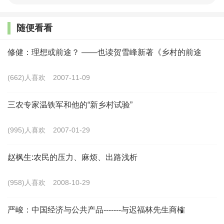
于非农产业的收入。
随便看看
二是平等问题。
这包括基础性公共服务的可及性问
题，即如何使农民在实际中享受到公共服务，以及社会
修健：理想或前途？ ——也读贺雪峰新著《乡村的前途
保障与优美的环境。农业从业者收入如何与其他人口收
(662)人喜欢
2007-11-09
入保持大体一致，甚至前者如何略高于后者？
三农专家温铁军和他的“新乡村试验”
三是社会治理难题。
随着城市化推进，乡村地区人
口重心将在市镇区域，真正的农业区居民主要是农业从
(995)人喜欢
2007-01-29
业家庭，他们数量少，且分散在小的居民点上，有的会
在自己的农场设立生产与家居一体化的定居点。这种情
赵枫生:农民的压力、麻烦、出路浅析
况下，现有的村委会体制还能适应新的居住形态吗？社
(958)人喜欢
2008-10-29
会治理能不能实现城乡一体化？
严峻：中国经济与公共产品-------与迟福林先生商榷
如何改进这些问题？