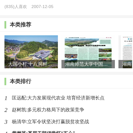
(835)人喜欢
2007-12-05
党国英认为要从以下几个方面展开，一是要尊重农
民自由选择权；二是乡村振兴战略实施的目标区域应该
本类推荐
是市镇在内的半人口稠密区和农业区；三是市镇要均衡
布局；四是农业产业链的重心要下沉；五是发展跨行政
区的现代化专业合作社；六是社会治理实现城乡一体
化；七是深化农政改革。
大国小村:十八洞村的现代变迁是一道美丽的风景线
湖南师范大学中国乡村振兴研究院课题组:突出地域特色 推进乡村
“乡村发展的真正节点在小城市，它是农业农村服务
本类排行
人才的落脚点，先进文化的承载基地，一个集大成的集
散中心。”党国英说，根据国际经验，可以在每100—
1
匡远配:大力发展现代农业 培育经济新增长点
300平方公里能形成一个农业农村服务中心，并有城市的
2
赵树凯:多元权力格局下的政策竞争
公共服务品质，使专业农户最多用半小时车程到达这个
3
杨清华:立军令状坚决打赢脱贫攻坚战
中心，同样，中心的各类服务人员也最多用半小时车程