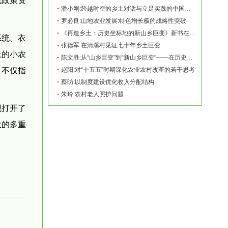
潘小刚:跨越时空的乡土对话与立足实践的中国故事——《再造乡土:历史坐标地的新山乡巨变
罗必良:山地农业发展:特色增长极的战略性突破
《再造乡土：历史坐标地的新山乡巨变》新书在赫山清溪村首发
系统。衣
张德军:在清溪村见证七十年乡土巨变
上的小农
陈文胜:从“山乡巨变”到“新山乡巨变”——在历史坐标地观察中国乡村现代化
，不仅指
赵阳:对“十五五”时期深化农业农村改革的若干思考
蔡昉:以制度建设优化收入分配结构
朱玲:农村老人照护问题
现打开了
大的多重