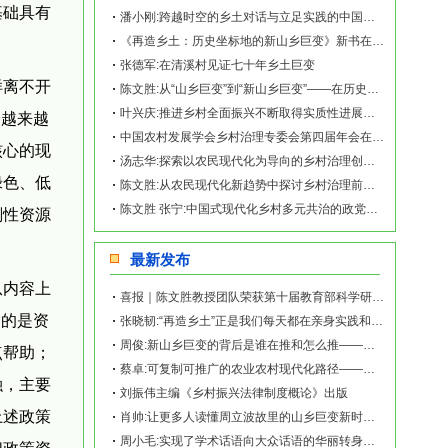
基础具有
潘小刚:跨越时空的乡土对话与立足实践的中国故事——《再造乡土:历史坐标地的新山乡
《再造乡土：历史坐标地的新山乡巨变》新书在赫山清溪村首发
张德军:在清溪村见证七十年乡土巨变
样离不开
陈文胜:从“山乡巨变”到“新山乡巨变”——在历史坐标地观察中国乡村现代化
叶兴庆:推进乡村全面振兴不断取得实质性进展阶段性成果
论越来越
中国农村发展学会乡村治理专委会第四届年会在南宁举行
核心的现
汤志华:探索以农民现代化为导向的乡村治理创新路径
绿色、低
陈文胜:从农民现代化新趋势中探讨乡村治理前沿问题
陈文胜 张宁:中国式现代化乡村多元共治的政党统合生成机制
刚性资源
最新发布
从内容上
喜报｜陈文胜教授团队荣获第十届教育部科学研究优秀成果奖（人文社会科学）
指的是资
张晓韧:“再造乡土”正是我们每天都在亲身实践和探索的事业——《再造乡土:历史坐标地的
周俊:新山乡巨变的背后是谁在推和怎么推——《再造乡土:历史坐标地的新山乡巨变》新书发
点帮助；
蔡卓:可复制可推广的农业农村现代化路径——《再造乡土:历史坐标地的新山乡巨变》新书发
融，主要
刘振伟主编《乡村振兴法律制度概论》出版
上述政策
肖帅:让更多人读懂周立波故里的山乡巨变新时代故事——《再造乡土:历史坐标地的新山乡巨
周小毛:实现了学术话语向大众话语的华丽转身——《再造乡土:历史坐标地的新山乡巨变》新
把政策资