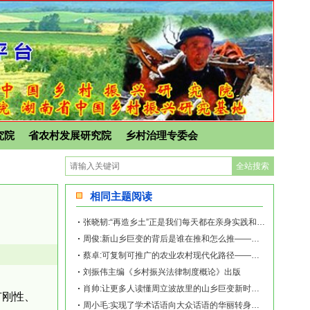
究院
省农村发展研究院
乡村治理专委会
相同主题阅读
张晓韧:“再造乡土”正是我们每天都在亲身实践和探索的事业——《再造乡土:历史坐标
周俊:新山乡巨变的背后是谁在推和怎么推——《再造乡土:历史坐标地的新山乡巨变》新
蔡卓:可复制可推广的农业农村现代化路径——《再造乡土:历史坐标地的新山乡巨变》新
刘振伟主编《乡村振兴法律制度概论》出版
肖帅:让更多人读懂周立波故里的山乡巨变新时代故事——《再造乡土:历史坐标地的新山
有刚性、
周小毛:实现了学术话语向大众话语的华丽转身——《再造乡土:历史坐标地的新山乡巨变