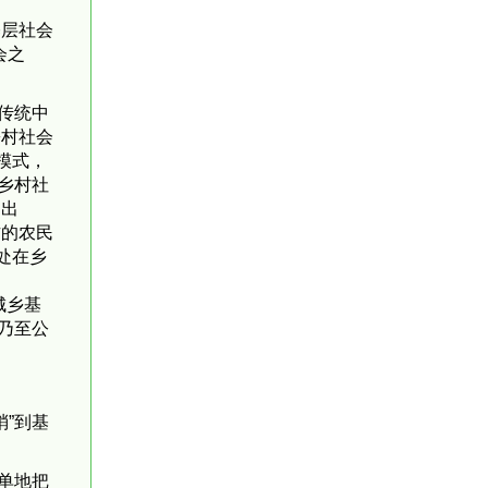
基层社会
会之
传统中
乡村社会
模式，
乡村社
提出
方的农民
处在乡
的城乡基
乃至公
”到基
单地把