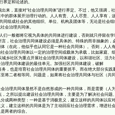
进行界定和论述的。
脱出来，直接对“社会治理共同体”进行界定。不过，他又强调，
其中的群体展开治理行动的。人人有责、人人尽责、人人享有，
指共同组成社会的其他组织、单位、机构及团体等，无论是社会组
成社会治理共同体。
中人们一般都将它视为具体的共同体进行建设，否则就只停留在学
）所言，社会治理共同体建设必须是具体的、特殊的而非抽象的，
同体（在此，他似乎也认同它是一种社会共同体）。否则，人人
的社会治理共同体以一定的治理空间或载体为承载，比如家庭、
应以城乡社区为重点开展社会治理共同体建设，以和谐社区、活力
会治理共同体建设的最佳单元。加强社区共同体建设，破解
要任务，也是培育社会治理共同体的重要抓手。而在绝大部分实践
甚至将二者相等同。问题是，如果将社会治理共同体与社区（共
社会治理共同体显然不是自然形成的一种共同体，而是需要（人
观点，之所以提出建设社会治理共同体，主要是为了解决社会问题
以分成两种类型：一种是基于消极意义，建立这样的共同体以应
意义，建立这样的共同体是为了主动回应社会治理需求，增进社
上是两者的综合。