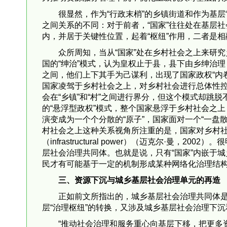
很显然，作为“行政末梢”的乡镇街道和作为基层
之间关系的不同：对于前者，“国家”往往处在基层社
内，并居于关键性位置，起着“枢纽”作用，二者是
众所周知，当从“国家”处在乡村社会之上来研
国的“绅治”模式，认为皇权止于县，县下由乡绅治理
之间，他们上下其手为己谋利，出现了国家政权“内卷
国家凌驾于乡村社会之上，对乡村社会进行总体性控
会在“乡镇”和“村”之间进行界分，但这个模式却跳
的“悬浮型政权”模式，整个国家悬浮于乡村社会之上
演变成为一个个分散的“原子”，国家面对一个“一盘散
村社会之上这种关系视角所注重的是，国家对乡村
（infrastructural power）（迈克尔·曼
层社会治理共同体。也就是说，只有“国家”内嵌于
民才有可能基于一定的机制形成某种网络化治理结
三、资源下沉与城乡基层社会治理单元的再造
正如前文所指出的，城乡基层社会治理共同体是
层“治理枢纽”的转换，又涉及城乡基层社会治理下
“推动社会治理和服务重心向基层下移，把更多