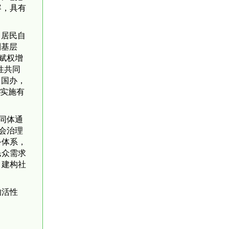
容，具有
、居民自
到基层
赋权增
性共同
、国办，
论实施有
同体通
会治理
务体系，
民众需求
，建构社
的活性