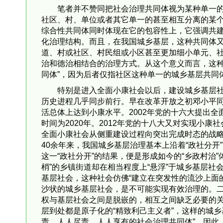
笔者并不赞同把社会治理共同体视为某种单一
社区、村、单位或者其它单一的甚至相互分离的某个
综合性共同体同时体现在它的包容性上，它强调共建
化治理结构。而且，在我国城乡基层，这种共同体又
道、村或社区、村民组或小区甚至更加细小单元、
治和德治相结合的治理方式。从这个意义而言，这种
同体”，因为后者仅指社区这种单一的城乡基层共同
特别是进入全面小康社会以后，建设城乡基层
历史进程几乎同步前行。早在改革开放之初邓小平同
活总体上达到小康水平。2002年党的十六大提出
时间为2020年。2012年党的十八大又对实现小康
全面小康社会从侧重建设过程向突出完成时态的战
40余年来，我国城乡基层治理基本上沿着“政社分
这一“政社分开”的结果，便是形成如今的“乡政村治
梢”的乡镇街道却在相当程度上“悬浮”于城乡基层社
基层社会，这种社会仿佛“建立在突发性的流沙上面的
沙状的城乡基层社会，是不可能实现有效治理的。
权与基层社会之间是脱嵌的，相互之间缺乏必要的
层到处都是原子化的“精致利己主义者”，这样的城
责、人人尽责、人人享有的社会治理共同体”。因此