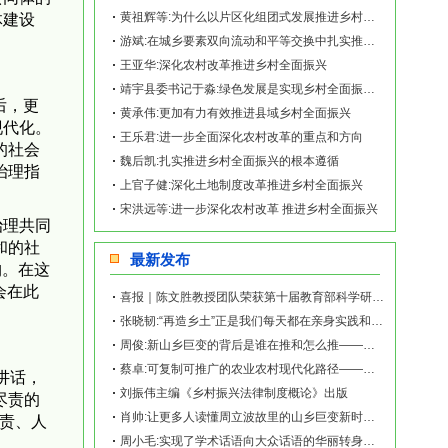
黄祖辉等:为什么以片区化组团式发展推进乡村全面振兴？
体建设
游斌:在城乡要素双向流动和平等交换中扎实推进乡村全面振兴
王亚华:深化农村改革推进乡村全面振兴
靖宇县委书记于淼:绿色发展是实现乡村全面振兴的必由之路
后，更
黄承伟:更加有力有效推进县域乡村全面振兴
现代化。
王乐君:进一步全面深化农村改革的重点和方向
的社会
魏后凯:扎实推进乡村全面振兴的根本遵循
治理指
上官子健:深化土地制度改革推进乡村全面振兴
宋洪远等:进一步深化农村改革 推进乡村全面振兴
治理共同
和的社
最新发布
构。在这
会在此
喜报｜陈文胜教授团队荣获第十届教育部科学研究优秀成果奖（人文社会科学）
张晓韧:“再造乡土”正是我们每天都在亲身实践和探索的事业——《再造乡土:历史坐标地的
周俊:新山乡巨变的背后是谁在推和怎么推——《再造乡土:历史坐标地的新山乡巨变》新书发
蔡卓:可复制可推广的农业农村现代化路径——《再造乡土:历史坐标地的新山乡巨变》新书发
讲话，
刘振伟主编《乡村振兴法律制度概论》出版
尽责的
肖帅:让更多人读懂周立波故里的山乡巨变新时代故事——《再造乡土:历史坐标地的新山乡巨
尽责、人
周小毛:实现了学术话语向大众话语的华丽转身——《再造乡土:历史坐标地的新山乡巨变》新