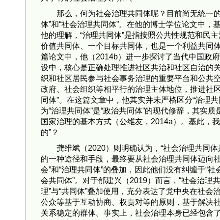
那么，何为社会治理共同体呢？目前尚无统一的
体”和“社会治理共同体”。在他的博士学位论文中，
他的理解，“治理共同体”是指按照公共性规范和民
价值共同体、一个目标共同体，也是一个利益共同
篇论文中，他（2014b）进一步探讨了当代中国政
设中，核心是正确处理推进社区共治和社区自治的
织和社区居民参与社会事务治理的重要平台和公共空
政府、社会组织等相平行的治理主体地位，推进社
同体”。在这篇文章中，他其实并未严格区分“治理共
为“治理共同体”是“政治共同体”的现代修辞，其
国家治理的基本方式（公维友，2014a）。基此，我
的”？
龚维斌（2020）则明确认为，“社会治理共同
的一种途径和手段，最终要从社会治理共同体迈向社会
会”和“治理共同体”的叠加，因此他们没有纠缠于“社
会共同体”。对于郁建兴（2019）而言，“社会治理
理”与“共同体”叠加使用，充分表达了党中央在社
公众等基于互动协商、权责对等的原则，基于解决
关系稳定的群体。事实上，社会治理本身已经包含了