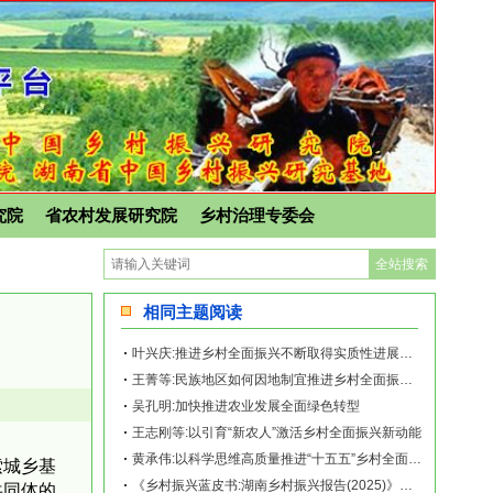
究院
省农村发展研究院
乡村治理专委会
相同主题阅读
叶兴庆:推进乡村全面振兴不断取得实质性进展阶段性成果
王菁等:民族地区如何因地制宜推进乡村全面振兴？
吴孔明:加快推进农业发展全面绿色转型
王志刚等:以引育“新农人”激活乡村全面振兴新动能
黄承伟:以科学思维高质量推进“十五五”乡村全面振兴开新局
索城乡基
《乡村振兴蓝皮书:湖南乡村振兴报告(2025)》｜湖南盘活利用闲置农房促进乡村全
共同体的