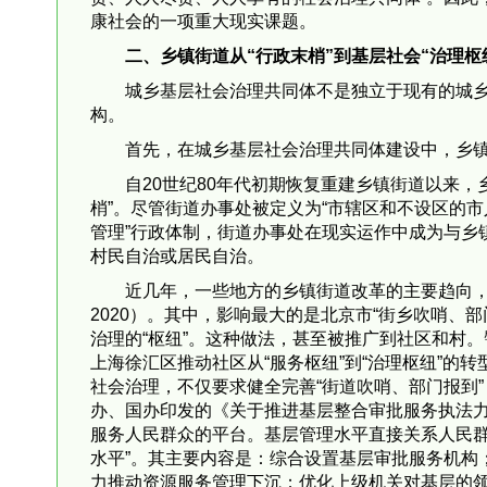
康社会的一项重大现实课题。
二、乡镇街道从“行政末梢”到基层社会“治理枢
城乡基层社会治理共同体不是独立于现有的城
构。
首先，在城乡基层社会治理共同体建设中，乡镇街
自20世纪80年代初期恢复重建乡镇街道以来
梢”。尽管街道办事处被定义为“市辖区和不设区的
管理”行政体制，街道办事处在现实运作中成为与乡
村民自治或居民自治。
近几年，一些地方的乡镇街道改革的主要趋向，
2020）。其中，影响最大的是北京市“街乡吹哨、
治理的“枢纽”。这种做法，甚至被推广到社区和村。
上海徐汇区推动社区从“服务枢纽”到“治理枢纽”的
社会治理，不仅要求健全完善“街道吹哨、部门报到”
办、国办印发的《关于推进基层整合审批服务执法力
服务人民群众的平台。基层管理水平直接关系人民
水平”。其主要内容是：综合设置基层审批服务机构
力推动资源服务管理下沉；优化上级机关对基层的领