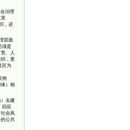
社会治理
这里
织，还
理层面
必须是
有责、人
组织，更
社区为
案例
同体）相
为）去建
、回应
对社会风
会的公共