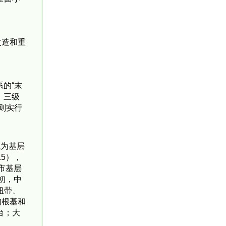
改造和重
的“末
、三级
则实行
成为基层
5），
市基层
初，中
纽带、
的根基和
台；大