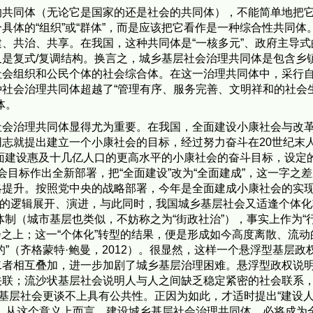
的共同体（无论它是国家的还是社会的共同体），不能简单地把
具体的“组织”或“群体”，而是应该把它看作是一种综合性共同体
、共治、共享。在我国，这种共同体是“一核多元”、政府主导式
是复式/复调结构。换言之，城乡基层社会治理共同体是包含乡
社会组织和公民个体的社会综合体。在这一治理共同体中，采行
社会治理共同体超越了“管理有序、服务完善、文明祥和的社会
体。
社会治理共同体显得尤为重要。在我国，全面建设小康社会与改
志就提出建立一个小康社会的目标，经过努力奋斗在20世纪末
全面建设惠及十几亿人口的更高水平的小康社会的奋斗目标，设定
社会目标作出全新部署，把“全面建设”改为“全面建成”，这一字之
略提升。按照党中央的战略部署，今年是全面建成小康社会的实
开”的逻辑展开、演进，与此同时，我国城乡基层社会又适逢个体
”体制（城市基层也类似，不妨称之为“街政社治”），事实上作为“
会之上；这一“个体化”转型的结果，便是形成如今高度离散、流动
”（齐格蒙特·鲍曼，2012）。很显然，这样一个悬浮型基层政
二者相互叠加，进一步加剧了城乡基层治理困难。悬浮型政权说
关联；流沙状基层社会说明人与人之间缺乏稳定紧密的社会联系
乡基层社会更谈不上具有公共性。正因为如此，才适时提出“建设
，从这个意义上而言，建设城乡基层社会治理共同体，必将成为