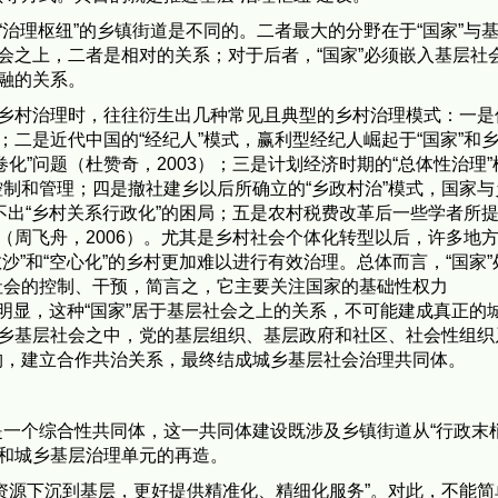
“治理枢纽”的乡镇街道是不同的。二者最大的分野在于“国家”与
会之上，二者是相对的关系；对于后者，“国家”必须嵌入基层社
相融的关系。
究乡村治理时，往往衍生出几种常见且典型的乡村治理模式：一是
；二是近代中国的“经纪人”模式，赢利型经纪人崛起于“国家”和
化”问题（杜赞奇，2003）；三是计划经济时期的“总体性治理”
制和管理；四是撤社建乡以后所确立的“乡政村治”模式，国家与
脱不出“乡村关系行政化”的困局；五是农村税费改革后一些学者所
（周飞舟，2006）。尤其是乡村社会个体化转型以后，许多地
沙”和“空心化”的乡村更加难以进行有效治理。总体而言，“国家”
社会的控制、干预，简言之，它主要关注国家的基础性权力
，2002）。很明显，这种“国家”居于基层社会之上的关系，不可能建成真正
城乡基层社会之中，党的基层组织、基层政府和社区、社会性组织
构，建立合作共治关系，最终结成城乡基层社会治理共同体。
一个综合性共同体，这一共同体建设既涉及乡镇街道从“行政末梢
沉和城乡基层治理单元的再造。
资源下沉到基层，更好提供精准化、精细化服务”。对此，不能简