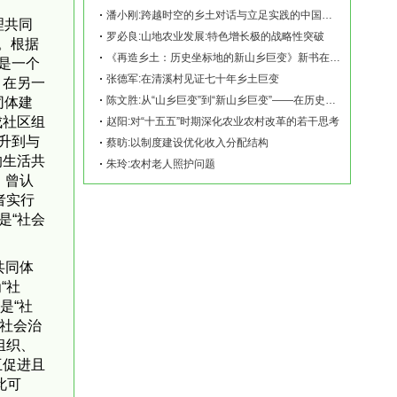
潘小刚:跨越时空的乡土对话与立足实践的中国故事——《再造乡土:历史坐标地的新山乡巨变
理共同
罗必良:山地农业发展:特色增长极的战略性突破
。根据
《再造乡土：历史坐标地的新山乡巨变》新书在赫山清溪村首发
是一个
张德军:在清溪村见证七十年乡土巨变
。在另一
陈文胜:从“山乡巨变”到“新山乡巨变”——在历史坐标地观察中国乡村现代化
同体建
成社区组
赵阳:对“十五五”时期深化农业农村改革的若干思考
升到与
蔡昉:以制度建设优化收入分配结构
的生活共
朱玲:农村老人照护问题
，曾认
者实行
是“社会
共同体
“社
是“社
“社会治
组织、
互促进且
此可