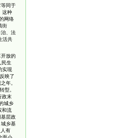
它等同于
。这种
的网络
镇街
自治、法
生活共
革开放的
人民生
的实现
差反映了
现之年。
化转型。
行政末
的城乡
权和流
明基层政
，城乡基
人人有
全面小