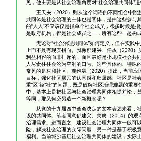
见，他主要是从社会治理角度对“社会治理共同体”
王天夫（2020）则从这个词语的不同组合中跳
共同体是社会治理的主体也是客体，是由这些参与
的“人人”不应该仅是指单个社会成员，很多时候是
是政府机构，都是社会成员之一，所有这些一起构
无论对“社会治理共同体”如何定义，但在实践
上而不具有现实指向。就像郁建兴、任杰（2020
利益相容的而非排斥的，而且最好是小规模社会共
人尽责往往会沦为空洞的口号。这些具体的、特殊
常见的是村和社区。龚维斌（2020）提出，当前
目标，强化社区居民的认同感和归属感。社区是社
重“区”轻“社”的问题，既是破解社区治理难题的重
中，基本上是把社区与社会治理共同体相提并论，
等同，那又何必另造一个新概念呢？
从党的十九届四中全会决定的文本表述来看，
设的共同体。笔者同意郁建兴、关爽（2014）的
治理需求。进而言之，建设社会治理共同体一般可
险，解决社会治理的实际问题；另一种是基于积极
福利。当前城乡基层社会治理共同体的建设，实际