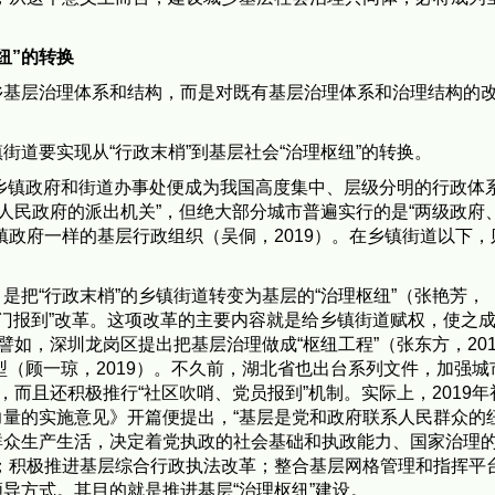
纽”的转换
乡基层治理体系和结构，而是对既有基层治理体系和治理结构的
道要实现从“行政末梢”到基层社会“治理枢纽”的转换。
，乡镇政府和街道办事处便成为我国高度集中、层级分明的行政体系
市人民政府的派出机关”，但绝大部分城市普遍实行的是“两级政府
镇政府一样的基层行政组织（吴侗，2019）。在乡镇街道以下，
是把“行政末梢”的乡镇街道转变为基层的“治理枢纽”（张艳芳，
部门报到”改革。这项改革的主要内容就是给乡镇街道赋权，使之
譬如，深圳龙岗区提出把基层治理做成“枢纽工程”（张东方，201
转型（顾一琼，2019）。不久前，湖北省也出台系列文件，加强城
，而且还积极推行“社区吹哨、党员报到”机制。实际上，2019年
量的实施意见》开篇便提出，“基层是党和政府联系人民群众的
群众生产生活，决定着党执政的社会基础和执政能力、国家治理
；积极推进基层综合行政执法改革；整合基层网格管理和指挥平
导方式。其目的就是推进基层“治理枢纽”建设。