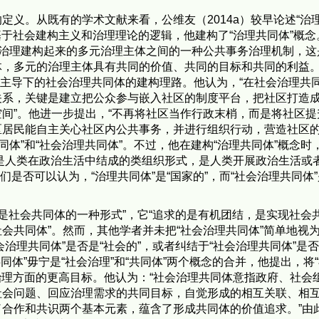
定义。从既有的学术文献来看，公维友（2014a）较早论述“治
基于社会建构主义和治理理论的逻辑，他建构了“治理共同体”概念
主治理建构起来的多元治理主体之间的一种公共事务治理机制，这
体，多元的治理主体具有共同的价值、共同的目标和共同的利益
府主导下的社会治理共同体的建构理路。他认为，“在社会治理共
关系，关键是建立把公众参与嵌入社区的制度平台，把社区打造
间”。他进一步提出，“不再将社区当作行政末梢，而是将社区提
区居民能自主关心社区内公共事务，并进行组织行动，营造社区
同体”和“社会治理共同体”。不过，他在建构“治理共同体”概念时
实质是人类在政治生活中结成的类组织形式，是人类开展政治生活或
们是否可以认为，“治理共同体”是“国家的”，而“社会治理共同体”
体是社会共同体的一种形式”，它“追求的是有机团结，是实现社会
共同体”。然而，其他学者并未把“社会治理共同体”简单地视为
会治理共同体”是否是“社会的”，或者纠结于“社会治理共同体”是否
共同体”毋宁是“社会治理”和“共同体”两个概念的合并，他提出，将
会治理方面的更高目标。他认为：“社会治理共同体意指政府、社会
社会问题、回应治理需求的共同目标，自觉形成的相互关联、相
合作和共识两个基本元素，蕴含了形成共同体的价值追求。”由