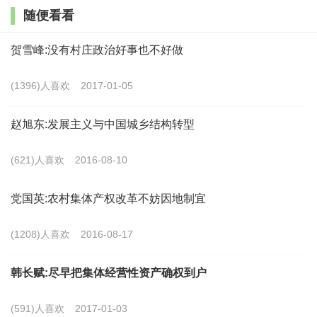
范引领， 培育一批规模适度、生产集约、管理先进、效
随便看看
益明显的家庭农场。要加强新型农业经营主体培育，编
贺雪峰:没有村庄政治好事也不好做
制《新型农业经营主体培育工程建设规划》，开展农民
合作社规范提升行动，深入推进示范合作社建设， 集中
(1396)人喜欢
2017-01-05
清理“空壳合作社”，建立健全支持农民合作社发展的政
赵旭东:发展主义与中国城乡结构转型
策体系和管理制度。
(621)人喜欢
2016-08-10
（二）加快推进小农户与现代农业有机衔接。小农
户在相当长一个时期都是我国农业生产的基本面，工作
党国英:农村集体产权改革不妨因地制宜
中绝不能忽视。在鼓励发展多种形式适度规模经营的同
(1208)人喜欢
2016-08-17
时， 要统筹兼顾培育新型农业经营主体和扶持小农户，
让小农户共享改革发展成果，焕发农村基本经营制度的
韩长赋:尽早把集体经营性资产确权到户
新活力。要贯彻落实中办、国办《关于促进小农户与现
(591)人喜欢
2017-01-03
代农业发展有机衔接的意见》，总结推介小农户与现代