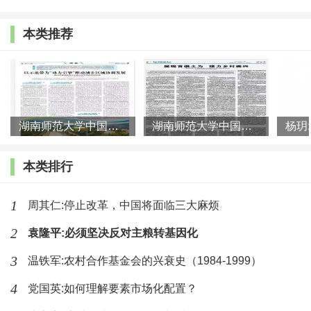
农业发展有机衔接的新经验、新做法、新模式。要发挥
本类推荐
新型经营主体对小农户的带动作用，完善“农户+合作
社”“农户+公司” 等机制，引导建立股权式契约式利益分
享机制，推进土地经营权入股农业产业经营，让农民分
享增值收益。要加快培育各类社会化服务组织，通过土
湖南师范大学中国乡村振兴研究院课题组:以示范带为“动力引擎”
湖南师范大学中国乡村振兴研究院课题组:展现首倡之为 接力乡村
地托管、生产服务、市场营销等方式，把小农户带入现
本类排行
代农业产业链、价值链。要完善小农户扶持政策，提高
小农户组织化程度和发展能力，拓宽小农户增收空间。
1
周其仁:停止改革，中国将面临三大麻烦
不断深化农村土地制度改革
2
袁隆平:必须坚决反对主粮转基因化
3
温铁军:农村合作基金会的兴衰史（1984-1999）
习近平总书记强调，新形势下深化农村改革，主线
仍然是处理好农民和土地的关系。2019年中央一号文件
4
党国英:如何理解要素市场化配置？