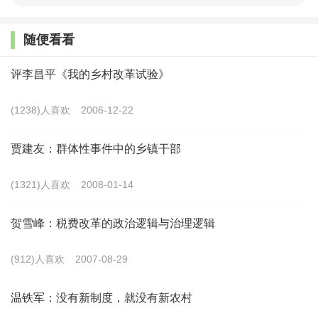
步伐却相对缓慢，农村人才流失严重，资本投入不足，技术
水平落后。央行《2023年金融机构贷款投向统计报告》显
随便看看
示，截至2023年末，全国金融机构人民币各项贷款余额
评李昌平《我的乡村改革试验》
237.59万亿元，农业贷款余额仅为5.84万亿元，占比不足
3%。《中国数字经济发展研究报告（2024）》显示，我国
(1238)人喜欢
2006-12-22
2023年数字经济渗透率三、二、一产业分别为45.63%、
贾建友：群体性事件中的乡镇干部
25.03%、10.78%，农业数字化水平大大低于二、三产业。发
达国家农业数字化水平大都在30%以上。
(1321)人喜欢
2008-01-14
5亿多在农村生活的群体主要由两部分人构成，一部分
贺雪峰：税费改革的政治逻辑与治理逻辑
一直在乡村生活从未进城打过工，一部分是进城打工后又返
(912)人喜欢
2007-08-29
乡生活。乡村人才大量流入城市，而城市人才到农村开展技
术服务、教育培训、创业就业者凤毛麟角。资源要素的非均
温铁军：没有新制度，就没有新农村
衡配置是城乡发展不平衡的源头，当务之急在于以综合性举