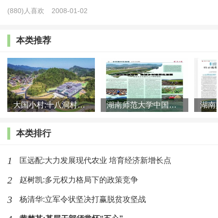
措全方位推进城乡资源要素的均衡配置。
(880)人喜欢
2008-01-02
2.内生动力和外生动力的再平衡，是推进农村改革再深化的
本类推荐
关键所在
改革开放以来，农村发展的动力来源于多个层面，一是
家庭承包经营，二是发展乡镇企业，三是农民进城打工，四
大国小村:十八洞村的现代变迁是一道美丽的风景线
湖南师范大学中国乡村振兴研究院课题组:突出地域特色 推进乡村
是土地规模化经营和农民兼业，五是城乡融合。其中，前三
个层面属于内生动力，后两个层面则属于外生动力。学界一
本类排行
直在探讨农村发展是依靠内生动力还是外生动力。事实上，
解决农村的问题，内外动力都要调动起来共同发挥作用。
1
匡远配:大力发展现代农业 培育经济新增长点
2
赵树凯:多元权力格局下的政策竞争
在家庭承包经营、发展乡镇企业和农民进城打工阶段，
内生动力很强，但随着农村进入规模经营和城乡融合的新阶
3
杨清华:立军令状坚决打赢脱贫攻坚战
段，内生动力逐渐减弱，呈现出“内弱外强”的特点。农村是