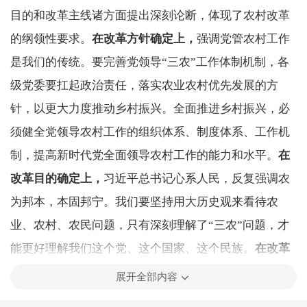
目的和改革主线诸方面提出深刻论断，体现了农村改革
的纲领性要求。
在改革方针确定上，
强调党管农村工作
是我们的传统。要完善党领导“三农”工作体制机制，各
级党委要扛起政治责任，落实农业农村优先发展的方
针，以更大力度推动乡村振兴。全面推进乡村振兴，必
须健全党领导农村工作的组织体系、制度体系、工作机
制，提高新时代党全面领导农村工作的能力和水平。
在
改革目的确定上，
习近平总书记心系人民，反复强调农
为邦本，本固邦宁。我们要坚持用大历史观来看待农
业、农村、农民问题，只有深刻理解了“三农”问题，才
能更好理解我们这个党、这个国家、这个民族。
在改革
主线确定上，
习近平总书记告诫我们，新形势下深化农
展开全部内容
村改革，主线仍然是处理好农民和土地的关系。农村土