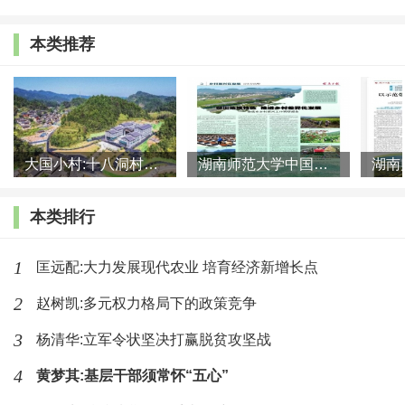
新。现在，顺应农民保留土地承包权、流转土地经营权
本类推荐
的意愿，把农民土地承包经营权分为承包权和经营权，
实现承包权和经营权分置并行，这是我国农村改革的又
一次重大创新。农村土地“三权分置”重大理论创新，对
完善农村基本经营制度，推进农业农村现代化，产生和
大国小村:十八洞村的现代变迁是一道美丽的风景线
湖南师范大学中国乡村振兴研究院课题组:突出地域特色 推进乡村
释放出巨大的改革动力和制度效能。
在脱贫攻坚方面，
习近平总书记创造性地提出精准扶贫理念，创新扶贫工
本类排行
作机制。确定扶贫对象、项目安排、资金使用、措施到
1
匡远配:大力发展现代农业 培育经济新增长点
户、因村派人、脱贫成效“六个精准”，实施发展生产、
异地搬迁、生态补偿、发展教育、社会保障兜底“五个一
2
赵树凯:多元权力格局下的政策竞争
批”，带领我们成功地走出了一条中国特色减贫之路，成
3
杨清华:立军令状坚决打赢脱贫攻坚战
就令世人瞩目。
在实施乡村振兴战略方面，
习近平总书
4
黄梦其:基层干部须常怀“五心”
记明确提出，要坚持农业农村优先发展，按照产业兴