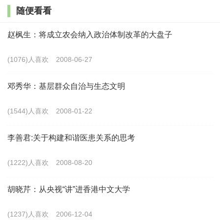
地承包关系要保持稳定，农民的土地不要随便动。要尊
随便看看
重农民意愿和维护农民权益，把选择权交给农民，由农
赵枫生：将成立农会纳入政治体制改革的大盘子
民选择而不是代替农民选择。坚持党的农村政策，首要
的就是坚持农村基本经营制度。习近平总书记为农村改
(1076)人喜欢
2008-06-27
革把舵定向，诠释了全面深化农村改革的丰厚思想，深
邓秀华：基层群众自治与生态文明
刻体现了农村改革的基本方向。
(1544)人喜欢
2008-01-22
创新性。
创新是习近平总书记关于深化改革的一系
列新思想、新观点、新论断的思想精髓，也是深化农村
李善君:关于构建和谐医患关系的思考
改革的思想底色。
在完善农村基本经营制度方面，
习近
(1222)人喜欢
2008-08-20
平总书记指出，深化农村改革，要好好研究农村土地所
有权、承包权、经营权三者之间的关系。搞家庭联产承
胡晓芹：从央视“讲”进香港中文大学
包制，把土地所有权和承包经营权分开，所有权归集
(1237)人喜欢
2006-12-04
体，承包经营权归农户，这是我国农村改革的重大创