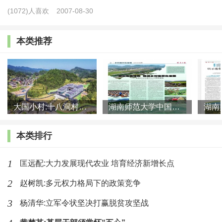
(1072)人喜欢
2007-08-30
餐桌不仅要大鱼大肉还要萝卜白菜、水果杂粮。因此，丰富
的食物品种成为人们的重要需求。粮食变食物，是大食物观
本类推荐
的精髓，也是一种生活本质的体现。
三是食物的需求从数量向质量转变。当前，我国全面小
康后，大多数人吃饭不是为了饱肚子，而是为了营养和健
康，真正吃不饱饭的人群越来越少，食物消费越来越从“吃
大国小村:十八洞村的现代变迁是一道美丽的风景线
湖南师范大学中国乡村振兴研究院课题组:突出地域特色 推进乡村
得饱”到“吃得好”“吃得健康”转变，反映的是我国人民的食
本类排行
物结构的变迁与质量提升。对于消费品品质的追求，未来会
随着消费水平的提高不断提升。
1
匡远配:大力发展现代农业 培育经济新增长点
四是食物从保命向美好生活转变。大食物观的本质是保
2
赵树凯:多元权力格局下的政策竞争
障和实现人民的美好生活。总书记强调，“从更好满足人民
3
杨清华:立军令状坚决打赢脱贫攻坚战
美好生活需要出发”，在确保粮食供给的同时，保障肉类、