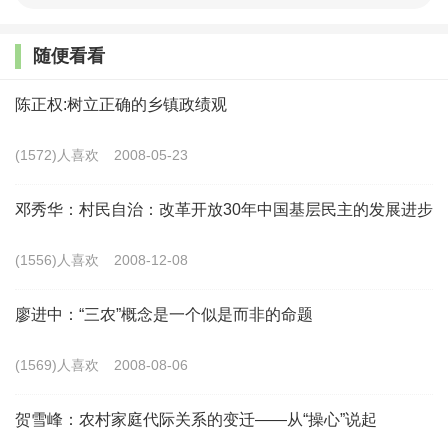
的“粮食安全”向更加多元的“食物安全”转变，是缓解我国国
家安全，创新发展思路的战略之举。习近平总书记说，粮食
随便看看
生产多少，是技术问题，粮食安全是战略问题。而“食物安
陈正权:树立正确的乡镇政绩观
全”则是更高级的粮食安全。
(1572)人喜欢
2008-05-23
二是粮食的范围从“主粮”向“杂粮”不断扩大。作为维持
人们生活的粮食，随着消费结构的变化，已经不断扩大，以
邓秀华：村民自治：改革开放30年中国基层民主的发展进步
前以米饭和面食为主的饮食结构，现在已经变得以吃菜、水
(1556)人喜欢
2008-12-08
果和他其他杂粮为主了，很多人避免吃主食长胖的共识正在
形成，蔬菜、水果、杂粮都成为了主要食物。注重膳食营养
廖进中：“三农”概念是一个似是而非的命题
搭配，从粗到细再到粗，数量从少到多再到少；主食越来越
(1569)人喜欢
2008-08-06
不“主”，副食越来越不“副”，粮食的范围正从主粮向一切食
物不断扩大。喜新厌旧是人们普遍的心理，也是消费者的天
贺雪峰：农村家庭代际关系的变迁——从“操心”说起
性，吃多了大鱼大肉，萝卜白菜更加珍惜，事实上，现在的