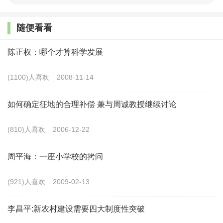
践中具有多维性，即其在文化贫困、物质贫困、能力贫困、
权利贫困、精神贫困、区域贫困等不同维度释放减贫效应，
随便看看
呈现出复杂的减贫机理[9]。文化精准扶贫是文化扶贫在脱贫
陈正权：哪个才算科学发展
攻坚战中的特殊呈现形式，同样受社会主义文化建设规律和
文化减贫规律的支配。精准扶贫战略实施以来，特别是
(1100)人喜欢
2008-11-14
在“十三五”期间，国家聚焦贫困地区文化建设的短板和弱
如何确定征地的合理补偿 兼与周诚教授继续讨论
项，着眼贫困群众个人综合素质的提高和人的全面发展，在
自上而下顶层设计和自下而上实践探索的良性互动中，形成
(810)人喜欢
2006-12-22
了文化精准扶贫的十大行动模式。
周平海：一座小学校的拷问
（一）公共文化攻坚模式
(921)人喜欢
2009-02-13
贫困地区公共文化服务体系建设起点低、基础差、投入
不足，历史欠账多。在贫困地区内部，城乡公共文化服务体
李昌平:新农村建设需要四大制度性突破
系建设的滞后成为推动区域经济社会协调发展的短板；在与