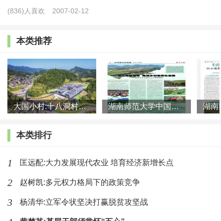
(836)人喜欢
2007-02-12
东部先发地区的比较中，贫困地区公共文化服务体系设施建
设、运行管理、人才队伍、服务效能等方面都存在较大差
本类推荐
距。公共文化攻坚模式就是基于国家公共服务体系建设标
准，全面补齐补强贫困地区城乡公共文化服务体系建设的短
板弱项，推动贫困地区公共文化服务的供给侧改革[10]以及
公共文化服务体系实现跨越式发展。脱贫攻坚期，国家针对
大国小村:十八洞村的现代变迁是一道美丽的风景线
湖南师范大学中国乡村振兴研究院课题组:突出地域特色 推进乡村
839个国家扶贫开发工作重点县[11]统一实施《“十三五”时期
贫困地区公共文化服务体系建设规划纲要》（以下简称《规
本类排行
划纲要》），覆盖1.29万个乡镇（街道），14.2万个行政
1
匡远配:大力发展现代农业 培育经济新增长点
村，3.26亿人口，对贫困地区公共文化服务体系建设的历史
2
赵树凯:多元权力格局下的政策竞争
欠账和建设短板进行了集中攻坚。
3
杨清华:立军令状坚决打赢脱贫攻坚战
一是强化组织领导。
按照中央统筹、省负总责、县抓落