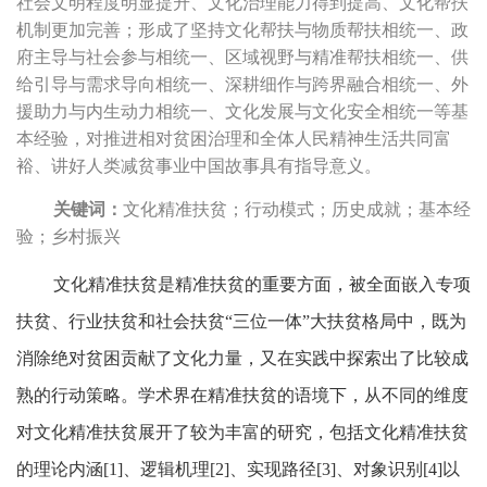
社会文明程度明显提升、文化治理能力得到提高、文化帮扶
机制更加完善；形成了坚持文化帮扶与物质帮扶相统一、政
府主导与社会参与相统一、区域视野与精准帮扶相统一、供
给引导与需求导向相统一、深耕细作与跨界融合相统一、外
援助力与内生动力相统一、文化发展与文化安全相统一等基
本经验，对推进相对贫困治理和全体人民精神生活共同富
裕、讲好人类减贫事业中国故事具有指导意义。
关键词：
文化精准扶贫；行动模式；历史成就；基本经
验；乡村振兴
文化精准扶贫是精准扶贫的重要方面，被全面嵌入专项
扶贫、行业扶贫和社会扶贫“三位一体”大扶贫格局中，既为
消除绝对贫困贡献了文化力量，又在实践中探索出了比较成
熟的行动策略。学术界在精准扶贫的语境下，从不同的维度
对文化精准扶贫展开了较为丰富的研究，包括文化精准扶贫
的理论内涵[1]、逻辑机理[2]、实现路径[3]、对象识别[4]以