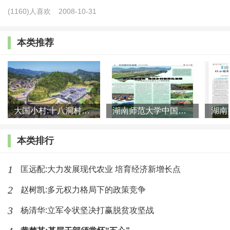
(1160)人喜欢
2008-10-31
本类推荐
《中国乡村何以兴》 陈文胜 著
中国农业出版社 2023年4月出版
ISBN:978-7-109-30655-4
大国小村:十八洞村的现代变迁是一道美丽的风景线
湖南师范大学中国乡村振兴研究院课题组:突出地域特色 推进乡村
激活内生发展动力、全面推进乡村振兴必须遵循乡村演
本类排行
变规律。
在快速城镇化推进中，随着乡村人口持续向城镇转
1
匡远配:大力发展现代农业 培育经济新增长点
移，一些乡村必然成为“空壳村”，一些村落必然会消失，这
2
是不以人的意志为转移的必然现象，应该对此保持平常心
赵树凯:多元权力格局下的政策竞争
态。作者明确表达全面推进乡村振兴“不是所有的乡村都要
3
杨清华:立军令状坚决打赢脱贫攻坚战
振兴”。在村庄规划层面，要根据集聚提升类、城郊融合