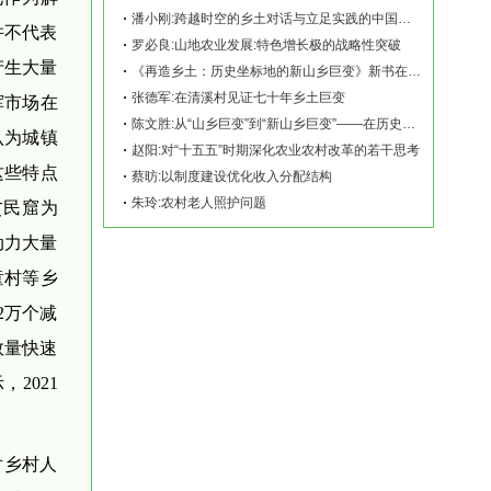
潘小刚:跨越时空的乡土对话与立足实践的中国故事——《再造乡土:历史坐标地的新山乡巨变
并不代表
罗必良:山地农业发展:特色增长极的战略性突破
产生大量
《再造乡土：历史坐标地的新山乡巨变》新书在赫山清溪村首发
张德军:在清溪村见证七十年乡土巨变
挥市场在
陈文胜:从“山乡巨变”到“新山乡巨变”——在历史坐标地观察中国乡村现代化
认为城镇
赵阳:对“十五五”时期深化农业农村改革的若干思考
这些特点
蔡昉:以制度建设优化收入分配结构
朱玲:农村老人照护问题
贫民窟为
动力大量
童村等乡
2万个减
村数量快速
2021
对乡村人