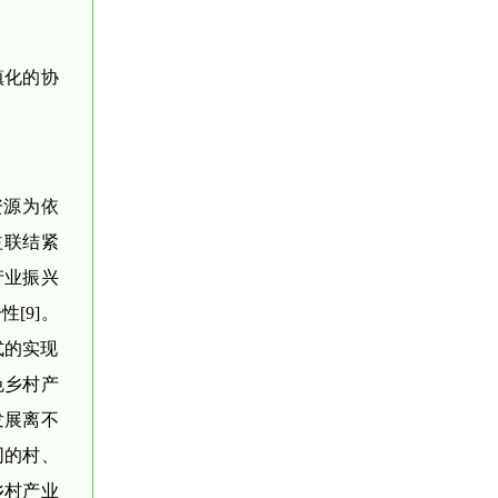
镇化的协
资源为依
益联结紧
产业振兴
[9]。
式的实现
色乡村产
发展离不
同的村、
乡村产业