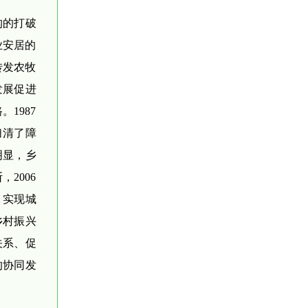
构的打破
业安居的
转发农牧
发展促进
1987
扫清了障
明显，乡
2006
、实现城
乡村振兴
关系、促
的协同发