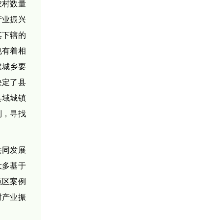
农村数量
产业振兴
其下辖的
也有着相
建城乡要
决定了县
县域城镇
制，寻找
共同发展
大多基于
范区案例
村产业振