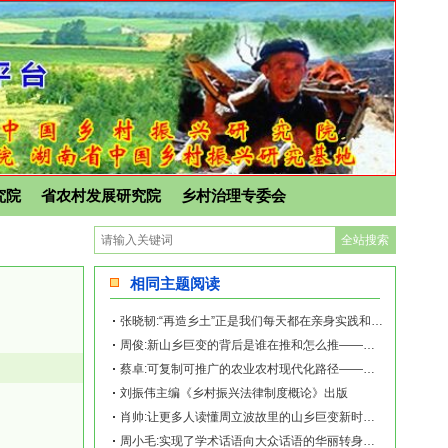
究院
省农村发展研究院
乡村治理专委会
相同主题阅读
张晓韧:“再造乡土”正是我们每天都在亲身实践和探索的事业——《再造乡土:历史坐标
周俊:新山乡巨变的背后是谁在推和怎么推——《再造乡土:历史坐标地的新山乡巨变》新
蔡卓:可复制可推广的农业农村现代化路径——《再造乡土:历史坐标地的新山乡巨变》新
刘振伟主编《乡村振兴法律制度概论》出版
肖帅:让更多人读懂周立波故里的山乡巨变新时代故事——《再造乡土:历史坐标地的新山
周小毛:实现了学术话语向大众话语的华丽转身——《再造乡土:历史坐标地的新山乡巨变