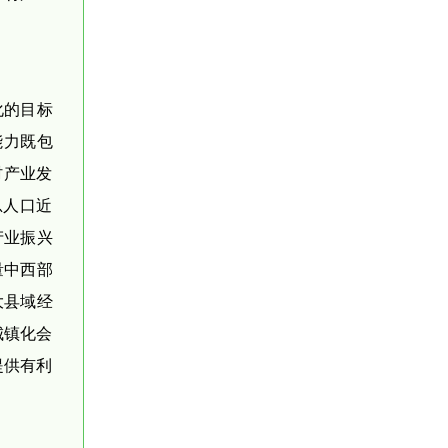
化的目标
能力既包
村产业发
总人口近
产业振兴
量中西部
大县域经
城镇化会
提供有利