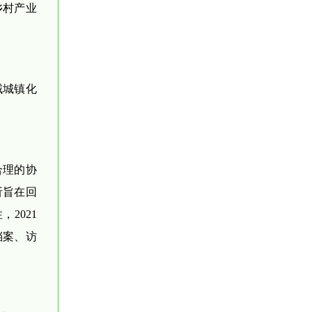
乡村产业
域城镇化
合理的协
析旨在回
2021
档案、访