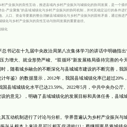
乡村产业振兴的良性互动，推进县域内乡村产业振兴与城镇化的协同发展，是一个亟
整合-产业聚集”的县域城镇化与乡村产业振兴的协同机制，并对其稳定运行的条件进
土地、人口、资金等要素的整合消解县域城镇化与乡村产业振兴的固有矛盾，通过推进
城镇化与乡村产业振兴的良性互动与协同发展的重要途径。
城镇化
平总书记在十九届中央政治局第八次集体学习的讲话中明确指出
压力增大、就业形势严峻、“双循环”新发展格局亟待完善的今
同时，随着城乡融合的不断深化与县城城市建设的不断完善，我
年鉴》的数据显示，2012年，我国县域城镇化率已超过20%
我国县域城镇化水平已达23.59%。2022年5月，中共中央办公厅
建设的意见》，明确了县域城镇化的发展目标和具体任务，县域
及其互动机制进行了讨论与分析。学界普遍认为乡村产业振兴与
振兴从根本上来说是可以相互促进的[1]；蔡继明更是将城镇