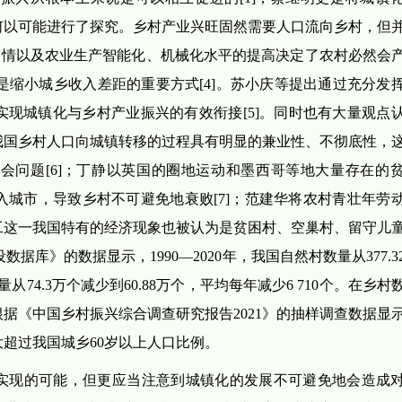
同何以可能进行了探究。乡村产业兴旺固然需要人口流向乡村，但
的国情以及农业生产智能化、机械化水平的提高决定了农村必然会
是缩小城乡收入差距的重要方式[4]。苏小庆等提出通过充分发
现城镇化与乡村产业振兴的有效衔接[5]。同时也有大量观点
我国乡村人口向城镇转移的过程具有明显的兼业性、不彻底性，
会问题[6]；丁静以英国的圈地运动和墨西哥等地大量存在的
城市，导致乡村不可避免地衰败[7]；范建华将农村青壮年劳
工这一我国特有的经济现象也被认为是贫困村、空巢村、留守儿
据库》的数据显示，1990—2020年，我国自然村数量从377.3
量从74.3万个减少到60.88万个，平均每年减少6 710个。在乡
《中国乡村振兴综合调查研究报告2021》的抽样调查数据显示，
大大超过我国城乡60岁以上人口比例。
实现的可能，但更应当注意到城镇化的发展不可避免地会造成