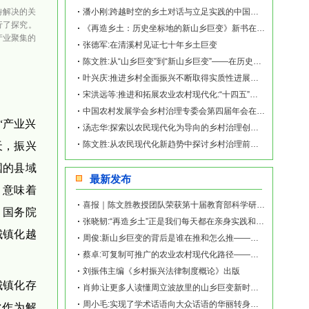
待解决的关
潘小刚:跨越时空的乡土对话与立足实践的中国故事——《再造乡土:历史坐标地的新山乡
行了探究。
《再造乡土：历史坐标地的新山乡巨变》新书在赫山清溪村首发
产业聚集的
张德军:在清溪村见证七十年乡土巨变
陈文胜:从“山乡巨变”到“新山乡巨变”——在历史坐标地观察中国乡村现代化
叶兴庆:推进乡村全面振兴不断取得实质性进展阶段性成果
宋洪远等:推进和拓展农业农村现代化:“十四五”回顾与“十五五”展望
中国农村发展学会乡村治理专委会第四届年会在南宁举行
“产业兴
汤志华:探索以农民现代化为导向的乡村治理创新路径
陈文胜:从农民现代化新趋势中探讨乡村治理前沿问题
天，振兴
国的县域
最新发布
，意味着
喜报｜陈文胜教授团队荣获第十届教育部科学研究优秀成果奖（人文社会科学）
、国务院
张晓韧:“再造乡土”正是我们每天都在亲身实践和探索的事业——《再造乡土:历史坐标地的
城镇化越
周俊:新山乡巨变的背后是谁在推和怎么推——《再造乡土:历史坐标地的新山乡巨变》新书发
蔡卓:可复制可推广的农业农村现代化路径——《再造乡土:历史坐标地的新山乡巨变》新书发
刘振伟主编《乡村振兴法律制度概论》出版
城镇化存
肖帅:让更多人读懂周立波故里的山乡巨变新时代故事——《再造乡土:历史坐标地的新山乡巨
周小毛:实现了学术话语向大众话语的华丽转身——《再造乡土:历史坐标地的新山乡巨变》新
化作为解