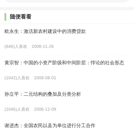
旅游、定居。“短平快”的大城市郊区游、自驾和高铁能便捷
抵达的中长距离乡村游备受游客青睐，人们在旅游中就有住
随便看看
宿和消费的需求。他们一般希望在乡村民宿里住的价格与传
欧永生：激活新农村建设中的消费贷款
统酒店相当甚至便宜，有更多的厨房、自行车等生活设施供
使用，还有更加灵活住宿时间，使得他们能释放生活压力，
(646)人喜欢
2008-11-26
暂别城市的喧嚣，远离职场的纷争，比较直观地体验慢节奏
黄宗智：中国的小资产阶级和中间阶层：悖论的社会形态
的生活模式，欣赏乡村怡人的风景，享受不一样的出游体
验。乡村民宿还作为寄托乡愁的纽带，可以吸引城里人来找
(1042)人喜欢
2008-08-01
寻田园诗歌般的生活。一些城里人甚至把乡村民宿作为养生
养老的基地。
孙立平：二元结构的叠加及分类分析
（二）农民有意愿
(1045)人喜欢
2006-12-09
乡村民宿是农民或设计师结合当地的人文、生活资源以
谢进杰：全国农民以县为单位进行分工合作
及自然环境，根据民宿主人独特构思设计出来的，提供给人