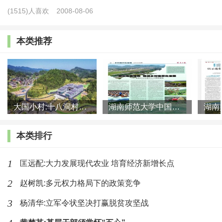
(1515)人喜欢
2008-08-06
们体验乡村生活的一种空间。乡村民宿带动了当地将初级农
产品转变成旅游商品和伴手礼，扩大特色农产品、农产品加
本类推荐
工品、传统手工艺品的生产与销售，带动农民增收，促进传
统农业向现代农业升级转型。2019年我国乡村休闲旅游接待
游客超过30亿人次，直接吸纳就业人数1200万，带动受益农
户800多万户，乡村民宿为此做出了举足轻重的贡献。据浙
大国小村:十八洞村的现代变迁是一道美丽的风景线
湖南师范大学中国乡村振兴研究院课题组:突出地域特色 推进乡村
江联众集团负责人介绍，一家民宿至少可以带动5户农户的
增收。浙江省长兴县水口乡的民宿已经超过500家，床位接
本类排行
近2万张，餐位数2.2万个，直接从业人数2000余人。仅顾渚
1
匡远配:大力发展现代农业 培育经济新增长点
村从事旅游相关的劳动力人数达到1800余人，占全村劳动力
2
赵树凯:多元权力格局下的政策竞争
的90%。2013年“4·20”芦山地震后的震后重建中，中国扶贫
基金会在雅安宝兴县雪山村和戴维村等地开展“一乡一宿”的
3
杨清华:立军令状坚决打赢脱贫攻坚战
灾后重建和民宿扶贫工程，八成以上村民将自家空置房间拿