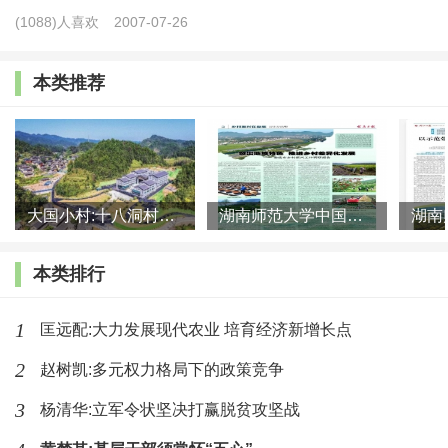
说，传统乡村社会的治理根植于熟人社会，由此生成了
(1088)人喜欢
2007-07-26
适应熟人社会的治理原则、规范和机制。而人口流动带
本类推荐
来的关系疏离化、陌生化，让“熟人社会”的社会结构特
征发生了改变，原有的村庄治理机制与治理模式难以适
应新的格局，以至于出现了诸多的治理难题。在村庄巨
变的背景下，如何更好地应对人口流动背景下主体缺
大国小村:十八洞村的现代变迁是一道美丽的风景线
湖南师范大学中国乡村振兴研究院课题组:突出地域特色 推进乡村
失、秩序变迁以及基础改变下的乡村治理问题，构建起
完善的乡村治理体系是亟待解决的问题。为此，本研究
本类排行
以河南G村为个案，探讨农民流动背景下的秩序变迁，
剖析流动对乡村社会基础的影响，探讨实现乡村有效治
1
匡远配:大力发展现代农业 培育经济新增长点
理的路径。
2
赵树凯:多元权力格局下的政策竞争
3
杨清华:立军令状坚决打赢脱贫攻坚战
河南G村属于平原地区，下辖3个自然村，1348户，