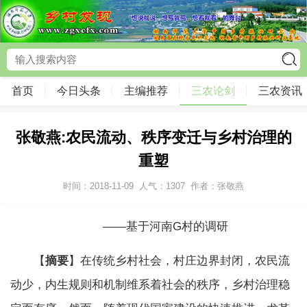
首页
今日头条
主编推荐
三农论剑
三农资讯
张敬燕:农民流动、秩序变迁与乡村治理的
重塑
时间：2018-11-09
人气：
1307
作者：张敬燕
——基于河南G村的调研
【
摘要
】在传统乡村社会，村庄边界封闭，农民流
动少，内生规则和机制维系着社会的秩序，乡村治理稳