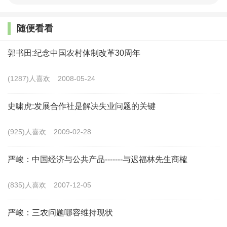
速了村落结构的离散化和村庄秩序的消解，甚至出现了
随便看看
混混治村、乡村治理灰色化等诸多问题，乡村治理的内
卷化问题突出。针对这些问题，学者从治理主体的培
郭书田:纪念中国农村体制改革30周年
育、治理资源的输入以及治理机制的建设等层面提出了
(1287)人喜欢
2008-05-24
相应的政策建议。
史啸虎:发展合作社是解决失业问题的关键
已有的研究认识到农村人口快速流动给村庄文化、
农民行为和村庄秩序带来的冲击，也从不同层面梳理了
(925)人喜欢
2009-02-28
当前的治理困局，并提出了卓有成效的对策建议。但已
严峻：中国经济与公共产品-------与迟福林先生商榷
有研究对乡村秩序变迁的机理缺乏深入探讨，对人口流
动、秩序变迁与村庄治理的关联性研究不足，对乡村社
(835)人喜欢
2007-12-05
会的内在资源挖掘还不充分，对策建议设计多从宏观环
严峻：三农问题哪容维持现状
境出发，与农村实际及农民需要贴合不够紧密。可以