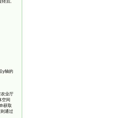
转后,
沿y轴的
省农业厅
体空间
th获取
据则通过