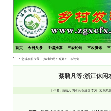
首页
今日头条
主编推荐
三农论剑
三农资讯
三
您现在的位置： 乡村发现 >
首页
>
三农论剑
蔡碧凡等:浙江休闲
［ 作者：
蔡碧凡
陶卓民
张建国
李涛
文章来源