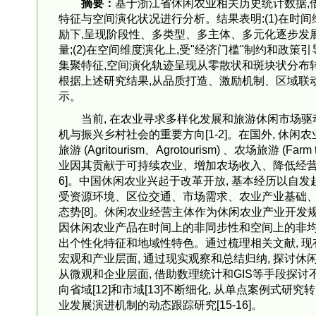
摘要：
基于浙江省休闲农业相关历史统计数据,
特征与空间演化状况进行分析。结果表明:(1)在时
励下,呈现阶段性、多类型、多主体、多元化逐步发
量;(2)在空间维度演化上,受"经济门槛"制约和政
集聚特征,空间演化轨迹呈现从零散状和斑块状分布
根据上述研究结果,从品质打造、激励机制、区域联
示。
当前, 在农业寻求多样化发展和旅游休闲市场驱
机与振兴乡村社会的重要方向[1-2]。在国外, 休闲农业 (Le
旅游 (Agritourism、Agrotourism) 、农场旅游
业因其贡献于可持续农业、增加农场收入、降低经营风
6]。中国休闲农业兴起于改革开放, 基本经历以自
受资源环境、区位交通、市场需求、农业产业基础、
态势[8]。休闲农业经营主体作为休闲农业产业开发
因休闲农业产品在时间上的非同步性和空间上的非均
出个性化特征和地域性特色。通过梳理相关文献, 现有
宏观和产业层面, 通过现实观察和总结归纳, 探讨休闲农
从微观和企业层面, 借助数理统计和GIS等手段探讨不
向省域[12]和市域[13]不断细化, 从单点案例式研
业发展演进机制的动态跟踪研究[15-16]。