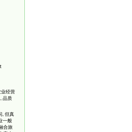
t
农业经营
, 品质
, 但真
农业一般
融合旅