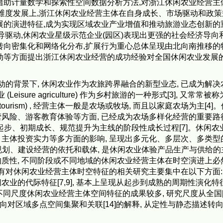
借助计量数学和探索性空间数据分析方法,对浙江休闲农业经营主
间维度发展上,浙江休闲农业经营主体在自身成长、市场驱动和政
展的演进特征,成为实现区域农业产业增值和推动旅游业态创新的
策引导驱动,休闲农业星级示范企业(园区)表现出更强的社会经济导向
转向密集化和网络化分布,扩展行为重心总体呈现由北向南推移的
动等方面提出浙江休闲农业经营的成功经验对全国休闲农业发展
动的背景下, 休闲农业作为农旅跨界融合的新型业态, 已成为解决
isure agriculture) 作为乡村旅游的一种形式[3], 又常常被
 (Farm tourism) , 经营主体一般是农场或牧场, 而且以家庭农场为主[4
险、游客教育体验等方面, 已经成为农场多样化经营的重要路径[
发起步、初期成长、规范提升为主线的阶段性成长过程[7]。休闲农
主体投资实力等多方面的影响, 呈现出多元化、多层次、多类型
规划、建设经营的依托和载体, 是休闲农业体验产品生产与供给的
质性, 不同阶段或不同地域的休闲农业经营主体在时空演进上必
对休闲农业经营主体时空特征的相关研究主要集中在以下方面: (1
业的代际特征[7,9], 基本上呈现从起步到成熟的周期性演化特征; 
同尺度休闲农业经营主体空间特征的成果较多, 研究尺度从全国[10
究转向对区域多点空间集聚和关联[14]的解释, 从定性与静态描述转