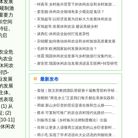
体发展
钟真等:乡村振兴背景下的休闲农业和乡村旅游:外来投资重要吗？
策规制激
姜亚靓:休闲农业领域有多少规划是鬼话？
重要力
宋旭超等:以经济发展为目标大力发展休闲农业
和空间
宋旭超等:发展休闲农业 建设美丽乡村
特征。
谈再红:休闲农业如何打造差异性
的启
宗锦耀:如何推动休闲农业和乡村旅游高质量发展
毛帅等:欧洲国家如何发展休闲农业？
农业危
张霞:我国休闲农业发展与乡村旅游行业集约化经营模式研究
称为农业
谢安世:我国休闲农业发展演进及互联网+转型研究
]。休闲农
5-
业发展
最新发布
的发展
喜报｜陈文胜教授团队荣获第十届教育部科学研究优秀成果奖（人文社会科学）
主体。
张晓韧:“再造乡土”正是我们每天都在亲身实践和探索的事业——《再造乡土:历史坐标地的
然表现
周俊:新山乡巨变的背后是谁在推和怎么推——《再造乡土:历史坐标地的新山乡巨变》新书发
) 从
(2)
蔡卓:可复制可推广的农业农村现代化路径——《再造乡土:历史坐标地的新山乡巨变》新书发
-11]
刘振伟主编《乡村振兴法律制度概论》出版
向休闲农
肖帅:让更多人读懂周立波故里的山乡巨变新时代故事——《再造乡土:历史坐标地的新山乡巨
周小毛:实现了学术话语向大众话语的华丽转身——《再造乡土:历史坐标地的新山乡巨变》新