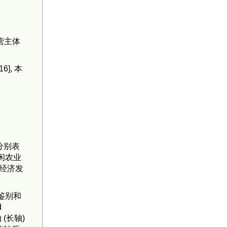
营主体
], 本
分别表
闲农业
域经济发
鉴别和
d
 (长轴)