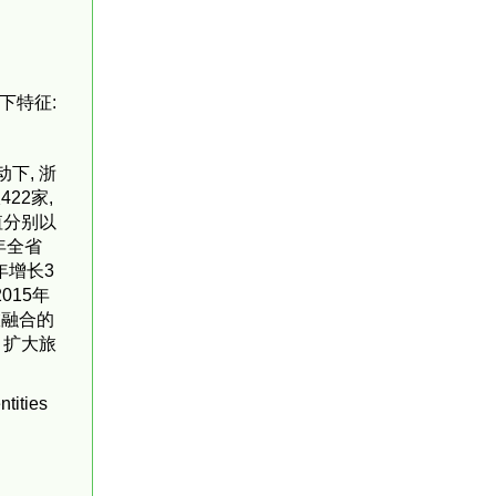
下特征:
下, 浙
22家,
值分别以
当年全省
9年增长3
015年
旅融合的
、扩大旅
ities