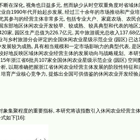
不断在深化, 视角也日益多元, 然而缺少从时空双重角度对省域休
自1990年代开始起步发展, 经过三十余年的市场推动和产业培育
], 尤其参与的经营主体非常多元, 包括专业大户、家庭农场、农民
我国东部地区休闲农业开发较早、较成熟、较具典型和代表的地区
0家, 园区生产总值为226.7亿元, 其中旅游观光总收入137.68亿
农业与乡村旅游分会评定的全国休闲农业星级示范企业 (园区) 已达1
中发展较为成熟, 具有相当规模和一定市场影响力的典型代表, 是
够较好地反映区域休闲农业经营主体的发展动向与战略规划。本研
015年浙江省6批共107家全国休闲农业星级示范企业 (园区) 空间数
析, 以期准确把握浙江省休闲农业经营主体发展的阶段性特征和
, 培育产业核心竞争力, 提炼出全国可供借鉴的休闲农业开发经验
究对象集聚程度的重要指标, 本研究将该指数引入休闲农业经营主
如下[16]: