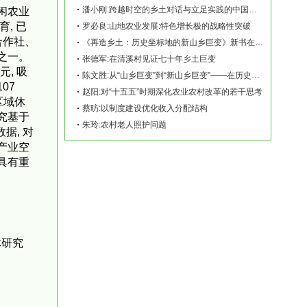
潘小刚:跨越时空的乡土对话与立足实践的中国故事——《再造乡土:历史坐标地的新山乡巨变
闲农业
, 已
罗必良:山地农业发展:特色增长极的战略性突破
合作社、
《再造乡土：历史坐标地的新山乡巨变》新书在赫山清溪村首发
之一。
张德军:在清溪村见证七十年乡土巨变
元, 吸
陈文胜:从“山乡巨变”到“新山乡巨变”——在历史坐标地观察中国乡村现代化
07
赵阳:对“十五五”时期深化农业农村改革的若干思考
区域休
蔡昉:以制度建设优化收入分配结构
究基于
朱玲:农村老人照护问题
据, 对
产业空
具有重
体研究