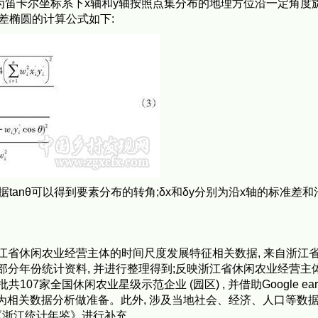
θ为笛卡尔坐标系下x轴和y轴按照点集分布的地理方位沿一定角度旋
准差椭圆的计算公式如下:
 根据tanθ可以得到要素分布的转角;δx和δy分别为沿x轴的标准差和
江省休闲农业经营主体的时间尺度发展特征相关数据, 来自浙江
市部分年份统计资料, 并进行整理得到;反映浙江省休闲农业经营主
107家全国休闲农业星级示范企业 (园区) , 并借助Google ear
达, 为相关数据分析做准备。此外, 涉及当地社会、经济、人口等数
《浙江统计年鉴》进行补充。