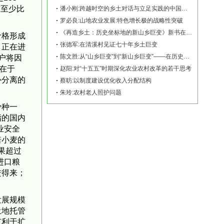
吨至少比
潘小刚:跨越时空的乡土对话与立足实践的中国故事——《再造乡土:历史坐标地的新山乡巨变
罗必良:山地农业发展:特色增长极的战略性突破
《再造乡土：历史坐标地的新山乡巨变》新书在赫山清溪村首发
价格形成
张德军:在清溪村见证七十年乡土巨变
，正在进
陈文胜:从“山乡巨变”到“新山乡巨变”——在历史坐标地观察中国乡村现代化
植户将因
在于
赵阳:对“十五五”时期深化农业农村改革的若干思考
补分离的
蔡昉:以制度建设优化收入分配结构
朱玲:农村老人照护问题
少种一
指的国内
业安全
诺小麦的
果超过
进口粮
进得来；
发展规模
土地托管
有利于扩