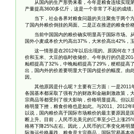
从国内的生产形势来看，今年是粮食连续实现第1
产量提高3600多亿斤，这是一个非常了不起的成绩
当下，社会各界对粮食问题的关注聚焦于两个
了国内外粮价倒挂的局面。二是正在推进的粮食价
当前中国国内的粮价确实明显高于国际市场。从
国外小麦成本价大约高出37%，大米价高出42%，玉
这一情形是在2012年以后出现的。原因何在
价和玉米、大豆的临时收储价。今年执行的仍是2014
籼稻提高了32%，中晚籼稻提高了29%，粳稻提高
出，国内外的价差要明显大于国内提价的幅度。由
因。
其他原因是什么呢？主要有三方面：一是2011
各国基本都采取了强有力的财政和金融刺激政策，
宗商品等都受到了很大影响，价格明显提高。但以
格明显下挫，粮食价格也是如此。与2011、2012
以说，国内粮价高于国际市场粮价的最主要原因是
断上升。目前，人民币兑美元的汇率至少已上涨25
格将下降25%左右。因此，人民币的汇率变化将明
际海运价格暴跌。粮食是大宗商品，国际贸易基本依靠