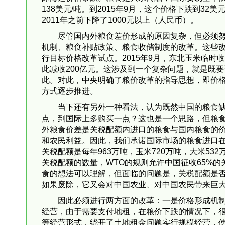
138美元/吨。到2015年9月，这个价格下跌到
2011年之前下降了1000元以上（人民币）。
尽管国内外粮食差价形成的原因复杂，但必须
机制、粮食补贴政策、粮食收储制度的改革。这些
行目标价格改革试点。2015年9月，东北玉米临时收
此减收200亿元。这涉及到一个复杂问题，就是既
此。对此，中央明确了粮价改革的指导思想，即价
方式逐步推进。
当下还有另外一种看法，认为既然中国的粮食
点，到国际上多购买一点？这也是一个思路，但粮
外粮食价差是关税配额内进口的粮食与国内粮食的价
和农民利益。因此，我们承诺国际市场的粮食进口
关税配额是每年963万吨，玉米720万吨，大米5
关税配额的数量，WTO的规则允许中国征收65%
食的想法可以理解，但面临的问题是，关税配额是否
如果废除，它又会对中国农业、对中国农民带来巨
因此必须进行两方面的改革：一是价格形成机
经营，由于需要支付地租，在粮价下跌的情况下，
等经营形式，绕开了土地租金问题实行规模经营，