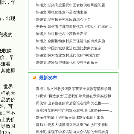
相比，年
陈锡文:必须高度重视中国食物供给风险问题
陈锡文:规模化经营不是农地出路
场，出现
陈锡文:乡村振兴究竟应该怎么干？
姜长云:如何看待都市型现代农业劳动生产率的特殊性——以北京市为例
陈锡文:加快推进农业高质量发展
完税的
陈锡文:全面推动乡村振兴促进法的有效实施
陈锡文:中国的城镇化进程远比想象的复杂
低收购
陈锡文:探索农业农村现代化的“中国方案”
购价，早
陈锡文:统筹新型城镇化和乡村全面振兴
不难看
有其他原
最新发布
，世界
喜报｜陈文胜教授团队荣获第十届教育部科学研究优秀成果奖（人文社会科学）
这样的大
张晓韧:“再造乡土”正是我们每天都在亲身实践和探索的事业——《再造乡土:历史坐标地的
商品的价
周俊:新山乡巨变的背后是谁在推和怎么推——《再造乡土:历史坐标地的新山乡巨变》新书发
%。可
蔡卓:可复制可推广的农业农村现代化路径——《再造乡土:历史坐标地的新山乡巨变》新书发
的汇率不
刘振伟主编《乡村振兴法律制度概论》出版
场上的价
肖帅:让更多人读懂周立波故里的山乡巨变新时代故事——《再造乡土:历史坐标地的新山乡巨
，导致国
周小毛:实现了学术话语向大众话语的华丽转身——《再造乡土:历史坐标地的新山乡巨变》新
35-