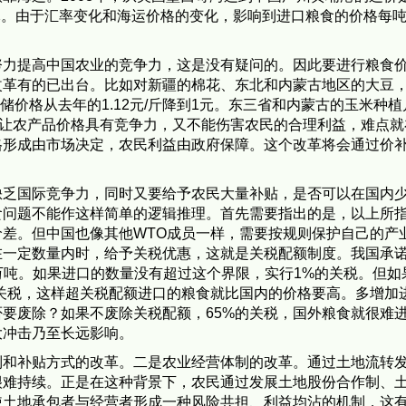
32美元。由于汇率变化和海运价格的变化，影响到进口粮食的价格每
努力提高中国农业的竞争力，这是没有疑问的。因此要进行粮食
改革有的已出台。比如对新疆的棉花、东北和内蒙古地区的大豆
储价格从去年的1.12元/斤降到1元。东三省和内蒙古的玉米种
要让农产品价格具有竞争力，又不能伤害农民的合理利益，难点就
格形成由市场决定，农民利益由政府保障。这个改革将会通过价
缺乏国际竞争力，同时又要给予农民大量补贴，是否可以在国内
食问题不能作这样简单的逻辑推理。首先需要指出的是，以上所
差。但中国也像其他WTO成员一样，需要按规则保护自己的产
在一定数量内时，给予关税优惠，这就是关税配额制度。我国承
32万吨。如果进口的数量没有超过这个界限，实行1%的关税。但如
的关税，这样超关税配额进口的粮食就比国内的价格要高。多增加
要废除？如果不废除关税配额，65%的关税，国外粮食就很难
大冲击乃至长远影响。
制和补贴方式的改革。二是农业经营体制的改革。通过土地流转
很难持续。正是在这种背景下，农民通过发展土地股份合作制、
使土地承包者与经营者形成一种风险共担、利益均沾的机制，这