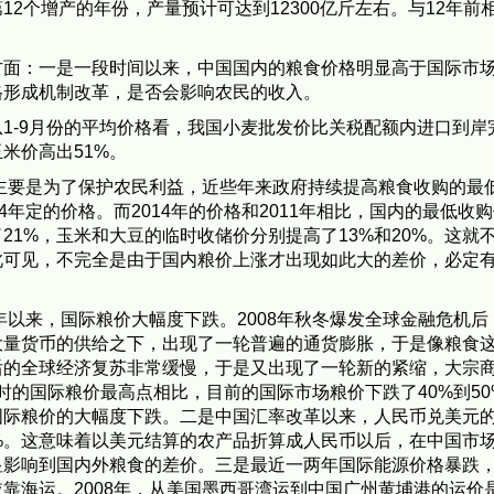
2个增产的年份，产量预计可达到12300亿斤左右。与12年前
。
方面：一是一段时间以来，中国国内的粮食价格明显高于国际市
格形成机制改革，是否会影响农民的收入。
1-9月份的平均价格看，我国小麦批发价比关税配额内进口到岸
米价高出51%。
？主要是为了保护农民利益，近些年来政府持续提高粮食收购的最
年定的价格。而2014年的价格和2011年相比，国内的最低收
了21%，玉米和大豆的临时收储价分别提高了13%和20%。这就
此可见，不完全是由于国内粮价上涨才出现如此大的差价，必定
年以来，国际粮价大幅度下跌。2008年秋冬爆发全球金融危机后
大量货币的供给之下，出现了一轮普遍的通货膨胀，于是像粮食
后的全球经济复苏非常缓慢，于是又出现了一轮新的紧缩，大宗
年时的国际粮价最高点相比，目前的国际市场粮价下跌了40%到50
国际粮价的大幅度下跌。二是中国汇率改革以来，人民币兑美元
%。这意味着以美元结算的农产品折算成人民币以后，在中国市
显影响到国内外粮食的差价。三是最近一两年国际能源价格暴跌
海运。2008年，从美国墨西哥湾运到中国广州黄埔港的运价是1