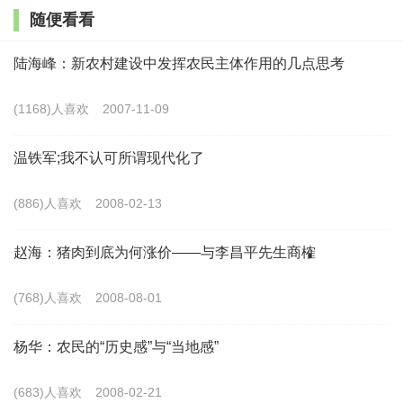
人口变迁对生态宜居的影响：短期挑战与长期潜力。短
随便看看
期内人口流出将导致其他生产要素替代劳动力，如化肥、农
陆海峰：新农村建设中发挥农民主体作用的几点思考
药的过量施用，加剧生态压力。但长期来看，要素更替促进
了技术进步和农业生产结构调整，最终可能有利于生态。从
(1168)人喜欢
2007-11-09
生活和生态的关系来看，短期内，基础设施建设成本因人口
温铁军;我不认可所谓现代化了
密度下降而上升，在有限的资金约束下难以满足人们需求。
但从长期来看，人口的集中居住有利于降低宜居成本。当前
(886)人喜欢
2008-02-13
正处于人口变迁的过渡阶段，人口福利与基础设施建设成本
赵海：猪肉到底为何涨价——与李昌平先生商榷
的矛盾严重，协调长期目标与短期目标任务依然艰巨。
(768)人喜欢
2008-08-01
3、人口变迁对乡风文明的影响
精神文化供给面临规模经济和公共服务均等化难题。精
杨华：农民的“历史感”与“当地感”
神文化生活需求受人口密度和人口结构的影响。人口密度降
(683)人喜欢
2008-02-21