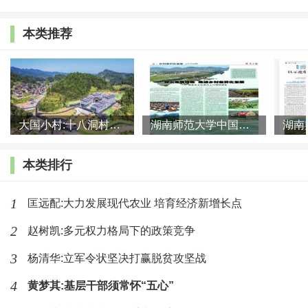
低使文化活动和公共服务开展成本增加，人口结构变化导致
需求不同，进一步影响公共服务数量、质量以及均等化。过
本类推荐
去乡村文化设施和活动主要面向青壮年群体，随着人口变
迁，老龄人口占比增加，如何调整文化供给，使其符合老年
人需求，是当前乡风文明建设的一大挑战。老人、病人看护
服务既是生活照料，更是精神慰藉，应当发挥公共产品和制
大国小村:十八洞村的现代变迁是一道美丽的风景线
湖南师范大学中国乡村振兴研究院课题组:突出地域特色 推进乡村
度优势。此外，提倡公共服务均等化应当明确是每一个人享
本类排行
受的公共服务数量和质量相等，还是每一个人享受公共服务
所需要的支出相等。公共服务的资金来源应当明确，是完全
1
匡远配:大力发展现代农业 培育经济新增长点
靠上级转移支付，还是当地农村集体经济组织自筹。若依靠
2
赵树凯:多元权力格局下的政策竞争
集体经济组织，需界定成员资格与分配机制，以确保乡村治
3
杨清华:立军令状坚决打赢脱贫攻坚战
理的可持续性。
4
黄梦其:基层干部须常怀“五心”
4、人口变迁对治理有效的影响