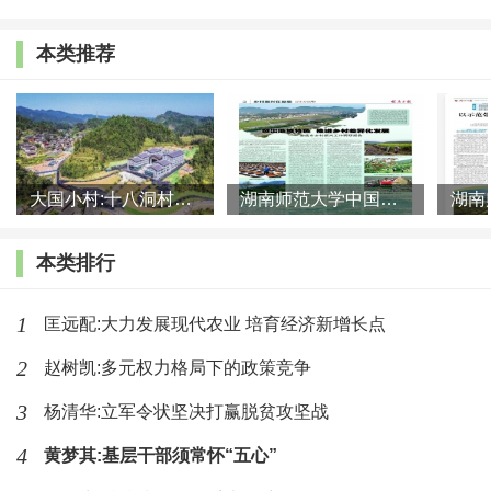
出问题。当然，我国城市也存在老龄化、少子化等相关问
题，乡村也碰到类似的问题，所以城乡的失衡可能会更加严
本类推荐
重。在这种背景下，从经济发展的角度来说，城市如果增加
人口，可以增加正向循环，哪怕是增加1亿人，从9点几亿到
10亿人。但是乡村从产业和人口发展角度来讲可能就会出现
造血不足现象，所以这是一个基本的现实现状，在乡村里面
大国小村:十八洞村的现代变迁是一道美丽的风景线
湖南师范大学中国乡村振兴研究院课题组:突出地域特色 推进乡村
即使有很大的投入，但是人口的减少对经济发展不是那么正
本类排行
向循环，这是我们面临的巨大挑战。所以在这种挑战下城市
和乡村都有同样的问题，当然乡村所存在的问题会更加突出
1
匡远配:大力发展现代农业 培育经济新增长点
一些，一方面是设施的闲置与短缺是并存的，而城市是拥挤
2
赵树凯:多元权力格局下的政策竞争
或者宜居水平不高，所以城乡都在这里面面临巨大的挑战。
3
杨清华:立军令状坚决打赢脱贫攻坚战
二、县城在城乡融合发展中的支点作用
4
黄梦其:基层干部须常怀“五心”
可以发现，在这种挑战下不能光就城市看城市，就乡村