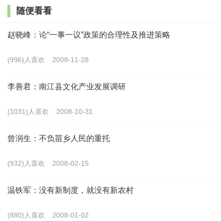
随便看看
说省内其他城市的流动，而在县域或县城里面就是就地城镇
化的流动，也是在增强的。在这种强度的流动中可以看出，
赵晓峰：论“一事一议”政策的合理性及推进策略
不同层级的城市在流动性中是发挥差异的，因而跨省流动可
(996)人喜欢
2008-11-28
能会到大城市，但是县域的流动或者是返乡可能就是在县
城，侧重于就地城市化或者说境域的流动增加，这是对人口
李善君：南江县文化产业发展调研
未来趋势的总判断。
(1031)人喜欢
2008-10-31
通过这个总的判断，未来中国的城镇化可能在75%的水
曾润生：不负苗乡人民的重托
平。城镇人口从现在的9.5亿不到，到未来的10亿左右，乡
村人口可能有一个大幅度的下降，同样是增减1亿人，但是
(932)人喜欢
2008-02-15
降幅的差别很大，这样就给乡村的发展带来了巨大的挑战。
因为重要的人口或者说有红利的人口都进入到城市，对乡村
温铁军：没有新制度，就没有新农村
来说就呈现出人口的老龄化、空巢化和主要劳动力减少等突
(880)人喜欢
2008-01-02