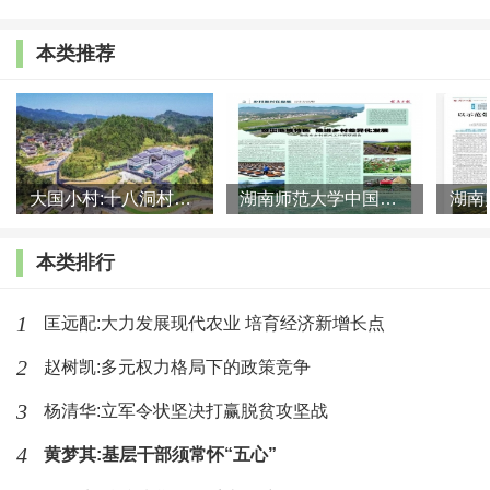
低了。由此，在工业化、现代化进程中盛行的政治参与和分
本类推荐
享权力的动力就会有所下降，基本社会秩序、政治体制就有
可能得到保障。
第二，新精英阶层形成与整合。
发展中国家工业化历史
经验表明，在工业化进程及相应政治发展中，社会精英阶层
大国小村:十八洞村的现代变迁是一道美丽的风景线
湖南师范大学中国乡村振兴研究院课题组:突出地域特色 推进乡村
亦随之变动，不断分化、组合，旧精英消失或转型，新精英
出现，不同精英集团之间建立新联系、形成新关系，并最终
本类排行
达成一定的共识与默契。这种共识与默契意味着，不同精英
1
匡远配:大力发展现代农业 培育经济新增长点
集团之间就基本社会制度、政治秩序以及某些政治、社会理
2
赵树凯:多元权力格局下的政策竞争
念达成一致；在共识与默契基础上，不同精英集团对各自所
代表的群体、群众有所约束与引导，从而使权力开放和竞争
3
杨清华:立军令状坚决打赢脱贫攻坚战
体制下的社会秩序能够维持基本稳定以及保持政治参与的有
4
黄梦其:基层干部须常怀“五心”
序性。