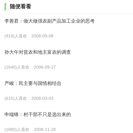
随便看看
与失败、倒退的一项重要相关因素，甚至成为一种显著的外
在标志？
李善君：做大做强农副产品加工企业的思考
我们认为，高城市化率反映和体现了工业化、现代化进
(919)人喜欢
2008-09-08
程导致新型社会结构产生，以及新结构之上社会精英阶层的
孙大午对贫农和地主富农的调查
整合和社会保守意识的形成。我们将这三者称为现代化转型
的三项基本条件。
(1640)人喜欢
2006-09-27
第一，新型社会结构形成。
新型社会结构的形成过程，
严峻：民主要与国情相结合
也就是工业化、城市化带来的社会流动和社会成员身份、地
位的改变。在这一过程中，社会流动逐步沉淀、固化为新的
(615)人喜欢
2008-03-03
利益关系，逐步形成新的阶级、阶层、利益集团，进而构成
申端锋：村干部不只是选出来的
新的社会结构。新的社会结构一旦形成，政治参与乃至政治
权力对于社会各群体的社会身份、地位改变的作用便大大降
(1880)人喜欢
2008-11-28