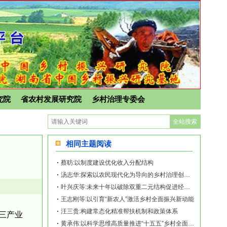
究院
省农村发展研究院
乡村治理专委会
相同主题阅读
蔡昉:以制度建设优化收入分配结构
汤志华:探索以农民现代化为导向的乡村治理创新路径
叶兴庆等:未来十年以破除双重二元结构促进经济增长的潜力与建议
王志刚等:以引育“新农人”激活乡村全面振兴新动能
汪三贵:构建常态化精准帮扶机制和政策体系
三产业
黄承伟:以科学思维高质量推进“十五五”乡村全面振兴开新局