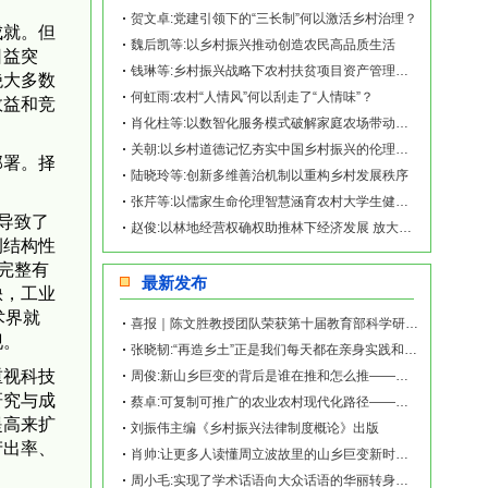
贺文卓:党建引领下的“三长制”何以激活乡村治理？
成就。但
魏后凯等:以乡村振兴推动创造农民高品质生活
日益突
钱琳等:乡村振兴战略下农村扶贫项目资产管理与运营——以K村为例
绝大多数
何虹雨:农村“人情风”何以刮走了“人情味”？
效益和竞
肖化柱等:以数智化服务模式破解家庭农场带动小农户发展困境
关朝:以乡村道德记忆夯实中国乡村振兴的伦理基础 ​
部署。择
陆晓玲等:创新多维善治机制以重构乡村发展秩序
张芹等:以儒家生命伦理智慧涵育农村大学生健康成长
导致了
赵俊:以林地经营权确权助推林下经济发展 放大生态产品价值实现叠加效益
侧结构性
完整有
最新发布
缺，工业
术界就
喜报｜陈文胜教授团队荣获第十届教育部科学研究优秀成果奖（人文社会科学）
现。
张晓韧:“再造乡土”正是我们每天都在亲身实践和探索的事业——《再造乡土:历史坐标地的
重视科技
周俊:新山乡巨变的背后是谁在推和怎么推——《再造乡土:历史坐标地的新山乡巨变》新书发
研究与成
蔡卓:可复制可推广的农业农村现代化路径——《再造乡土:历史坐标地的新山乡巨变》新书发
提高来扩
刘振伟主编《乡村振兴法律制度概论》出版
产出率、
肖帅:让更多人读懂周立波故里的山乡巨变新时代故事——《再造乡土:历史坐标地的新山乡巨
周小毛:实现了学术话语向大众话语的华丽转身——《再造乡土:历史坐标地的新山乡巨变》新