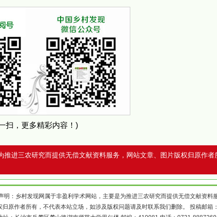
扫一扫，更多精彩内容！)
为推进三农研究而提供无偿文献资料服务，网站文章、图片版权归原作者
声明：乡村发现网属于非盈利学术网站，主要是为推进三农研究而提供无偿文献资料
权归原作者所有，不代表本站立场，如涉及版权问题请及时联系我们删除。 投稿邮箱
地址：长沙市岳麓区麓山路湖南师范大学里仁楼 邮编：410081 电话：0731-8887269