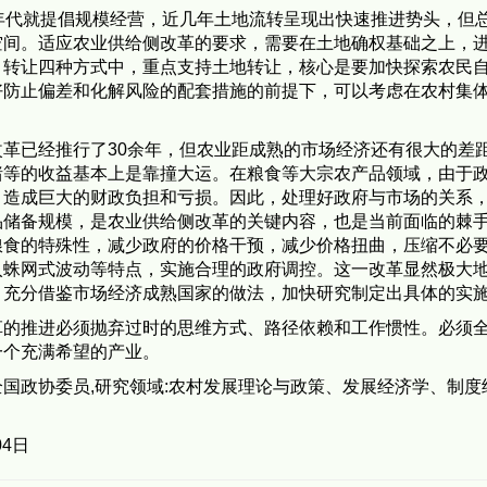
年代就提倡规模经营，近几年土地流转呈现出快速推进势头，但
空间。适应农业供给侧改革的要求，需要在土地确权基础之上，
、转让四种方式中，重点支持土地转让，核心是要加快探索农民
好防止偏差和化解风险的配套措施的前提下，可以考虑在农村集
革已经推行了30余年，但农业距成熟的市场经济还有很大的差
猪等的收益基本上是靠撞大运。在粮食等大宗农产品领域，由于
，造成巨大的财政负担和亏损。因此，处理好政府与市场的关系
品储备规模，是农业供给侧改革的关键内容，也是当前面临的棘
粮食的特殊性，减少政府的价格干预，减少价格扭曲，压缩不必
入蛛网式波动等特点，实施合理的政府调控。这一改革显然极大
，充分借鉴市场经济成熟国家的做法，加快研究制定出具体的实
革的推进必须抛弃过时的思维方式、路径依赖和工作惯性。必须
一个充满希望的产业。
国政协委员,研究领域:农村发展理论与政策、发展经济学、制度
4日