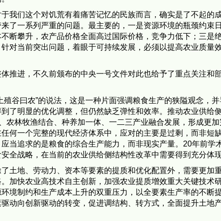
对于我们这个对饥荒有着痛苦记忆的民族而言，确实是了不起的
带来了一系列严重的问题。最主要的，一是资源环境的瓶颈约束
本不断攀升，农产品价格全面高过国际价格，竞争力低下；三是
。针对当前突出问题，着眼于可持续发展，必须以提高农业质量
。
整体推进，不久前颁布的中央一号文件对此也给予了重点关注和
土殖谷曰农”的说法，这是一种片面强调粮食生产的狭隘观念，并
得到了明显的优化调整，但仍然缺乏弹性和效率。推动农业供给
筹、农林牧渔结合、种养加一体、一二三产业融合发展，形成更加
在任何一个完整的现代经济体系中，应对的主要是过剩，而非短
应当追求的是粮食的综合生产能力，而非现实产量。20年前学
食安全战略，在当前的农业供给侧结构性改革中需要得到充分体
除了土地、劳动力、资本等要素的提质和优化配置外，需要更加
路。加快农业高技术自主创新，加强农业提质增效重大关键技术
源环境制约和生产成本上升的双重压力，以全要素生产率的不断
素驱动向创新驱动的转变，促进调结构、转方式，全面提升土地