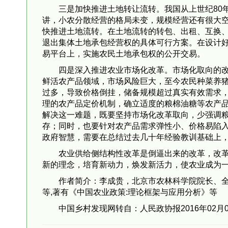
三是加快推进土地转让流转。我国从上世纪80
讲，小农分散经营的格局未变，规模经营还有很大
快推进土地流转。在土地流转的转包、出租、互换
退出集体土地承包经营权的具体可行方案。在设计
易平台上，实施农民土地承包权的公开交易。
四是深入推进农业市场化改革。市场化取向的改
鲜活农产品领域，市场风险巨大，至今农民种菜养
过多，导致价格倒挂，储备规模超过真实有效需求
理的农产品定价机制，确立适度的粮棉油糖等农产
解决这一难题，既要坚持市场化改革取向，少强调
存；同时，也要针对农产品需求弹性小、价格易陷
政府智慧，需要在总结过去几十年经验教训基础上
农业供给侧结构性改革是倒逼出来的改革，改
新的理念，培育新动力，焕发新活力，使农业成为
作者简介：李成贵，北京市农林科学院院长、全
等,著有《中国农业政策:理论框架与应用分析》等
中国乡村发现网转自：人民政协报2016年02月0