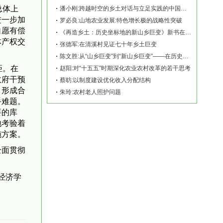
总体上
潘小刚:跨越时空的乡土对话与立足实践的中国故事——《再造乡土:历史坐标地的新山乡巨变
进一步加
罗必良:山地农业发展:特色增长极的战略性突破
自愿有偿
《再造乡土：历史坐标地的新山乡巨变》新书在赫山清溪村首发
体产权交
张德军:在清溪村见证七十年乡土巨变
陈文胜:从“山乡巨变”到“新山乡巨变”——在历史坐标地观察中国乡村现代化
距。在
赵阳:对“十五五”时期深化农业农村改革的若干思考
政府干预
蔡昉:以制度建设优化收入分配结构
，形成合
朱玲:农村老人照护问题
手难题。
要的库
地考验着
施方案。
全面贯彻
经济学