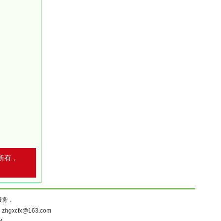
所有，
服务，
：
zhgxcfx@163.com
4