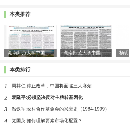
长，政府开始关注这个问题，也制定了相应政策应对，
本类推荐
但政策应对主要表现在缓解交通和城市基础设施的压力
等方面。或者说，这个时期的政策努力，主要是社会秩
序角度的，还不是就业角度的。进入90年代中后期，城
市面临农民进城、城镇新增劳动力就业、下岗失业人员
湖南师范大学中国乡村振兴研究院课题组:以示范带为“动力引擎”
湖南师范大学中国乡村振兴研究院课题组:展现首倡之为 接力乡村
再就业“三峰叠加”的严峻形势。这个时候，关于农民工
的政府管理，就业成为主要视角。但是，也正是从这个
本类排行
时候开始，关于农民工管理在政策上走上了歧途，主要
1
周其仁:停止改革，中国将面临三大麻烦
表现在这些政策努力坚持了城乡分割、歧视农民的思
路。
2
袁隆平:必须坚决反对主粮转基因化
3
温铁军:农村合作基金会的兴衰史（1984-1999）
本文之所以把1994年作为政策转折的标志，是因为
4
党国英:如何理解要素市场化配置？
这年的11月劳动部公布了《农村劳动力跨省流动就业管