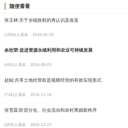
随便看看
动，从不发达地区进入发达地区，从中西部地区进入东
南沿海地区，从乡村进入城市，流速不断加快，流域不
张玉林:关于乡镇政权的再认识及改造
断扩大。
(1584)人喜欢
2016-05-20
直到1989年初春，几百万农民南下引起爆发性集聚
余欣荣:促进资源永续利用和农业可持续发展
游动，成为“民工潮”爆发的标志性事件，交通部门不堪
承受，社会舆论为之哗然。1992年以后，随着邓小平同
(463)人喜欢
2016-08-03
志南方谈话的发表，中国经济发展进入了新一轮增长
赵鲲:共享土地经营权是规模经营的有效实现形式
期，到90年代中期的几年间，农民工在规模上急剧扩
张，达到了新的高峰。大致上，70年代末到80年代末，
(734)人喜欢
2016-11-18
虽然民工潮在持续涌动，但是，政府对于这个重要的社
张雪霖:阶层分化、社会流动和农村离婚新秩序
会经济现象，并没有给予特别关注，更没有政策积累；
80年代末和90年代初期的几年，由于民工潮规模急剧增
(659)人喜欢
2016-12-23