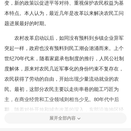
变，新的政策以促进平等对待、重视保护农民权益为基
本特点。本人认为，最近几年是改革以来解决农民工问
题进展最好的时期。
农村改革启动以后，如同没有预料到乡镇企业异军
突起一样，政府也没有预料到民工潮会汹涌而来。上个
世纪70年代末，随着家庭承包制度的推行，人民公社制
度解体，原来对农民几近军事化的身份约束不复存在，
农民获得了劳动的自由，开始出现少量流动就业的农
民。最初，这部分农民主要以走街串巷的能工巧匠为
主，在商业经营和工业领域则相当少见。80年代中后
期，随着对外开放和城市改革的深入，东部沿海地区经
展开全部内容
济快速发展，局部地区的劳动力需求趋于旺盛，拉动了
流动农民规模的不断扩大。于是，越来越多农民参与流