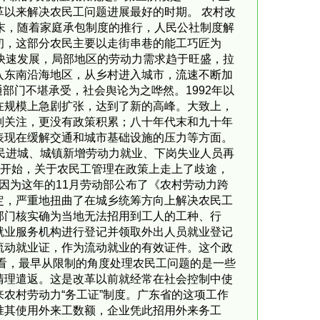
以来解决农民工问题进展最好的时期。 农村改
末，随着家庭承包制度的推行，人民公社制度解
初，这部分农民主要以走街串巷的能工巧匠为
快速发展，局部地区的劳动力需求趋于旺盛，拉
入东南沿海地区，从乡村进入城市，流速不断加
部门不堪承受，社会舆论为之哗然。1992年以
在规模上急剧扩张，达到了新的高峰。大致上，
别关注，更没有政策积累；八十年代末和九十年
表现在缓解交通和城市基础设施的压力等方面。
民进城、城镇新增劳动力就业、下岗失业人员再
候开始，关于农民工管理在政策上走上了歧途，
因为这年的11月劳动部公布了《农村劳动力跨
定，严重地扭曲了在城乡统筹方向上解决农民工
部门核实确为当地无法招用到工人的工种、行
就业服务机构进行登记并领取外出人员就业登记
流动就业证，作为流动就业的有效证件。这个政
看，最早从限制的角度处理农民工问题的是一些
清理遣返。这是改革以前就经常在社会控制中使
农村劳动力“务工证”制度。广东省的这项工作
准其使用外来工数额，企业凭此招用外来务工