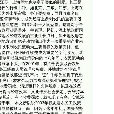
。江苏、上海等地也制定了类似的制度。其三是
选择的行业工种。如北京、广东、江苏、上海在
因为外出要审批，办证要交费，而且收费名目
乏监督和节制，成为经济上盘剥农民的重要手段
送愈演愈烈，制造出若干人间悲剧。这是对于全
方政府却是另外一种表现。起初，流出地政府同
该地区经济发展的重要生长点时，流出地政府态
些地方政府把劳动力输出作为一项重要的产业来
种以限制农民流动为主要目标的政策安排。但
合协作，种种证件收费成为重要的部门收入，甚
限制和歧视为政策导向的七八年间，农民流动的
衰落下去。在2001年，有关部委就联合发出
地务工经商人员管理服务费、外地建筑企业管理
改进是以那些行政审批、证件手续为前提下做出
于废止<农村劳动力跨省流动就业管理暂行规定
、收费罚款、清退驱赶的文件规定，以及在这些
要提高经济效率，又要维护社会安定，要维持本
制规定、有了收费罚款，就实现了有序。实践还
事。 本文所以说2003年标志着农民工政策
送制度被废除，而且因为，这年年初，国务院办