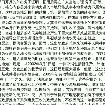
门开具的外出务工证明，招用后再在广东当地办理“务工证”等
则，核心内容是外来劳动力进入本地只能从事本地劳动力不愿意
格。这些政策规定执行的结果，第一是加重了农民的经济负担。
些审批活动与特定政府部门的利益相结合，在罚款收费等方面缺
，成为对农民新的身份管制，尤其是在这些政策烘托下的收容遣
执行本身在政府系统中也受到了抵制。面对农民流动，流出地地
是，当越来越多的农民异地就业产生了巨大的经济效益甚至成为
县的领导公开发表讲话文章，号召鼓励本地农民走出去就业。一
息渠道，提供交通方便。因而，流出地政府总体来说并不认同种
虑，却往往是另外一种态度。他们对于流入地的某种规定给予配
成为促使流入地和流出地政府部门联手加强管理的胶合剂。 在以
际上，进入新世纪的时候，这些限制性政策开始被矫正，并迅速
通知》规定：从2002年3月1日起，一律取消包括暂住费、外
过五元。比较之前的收费横行，这已经是巨大进步，但是，这些
歧视并没有根本性转变。2005年初劳动和社会保障部发出《关
存在了十年之久。我们无法说清楚，在那些年里，这些审批办证
民造成了多少麻烦和经济损失，带来了多少屈辱和辛酸。 政府既
口进行管理与控制是可以理解的。但是， 实践表明，并非有了限
制造新的无序和冲突，反而对于维持真正理想状态的有序却无济于
届政府推出了系列惠及三农的政策措施，不仅因为这一年收容遣