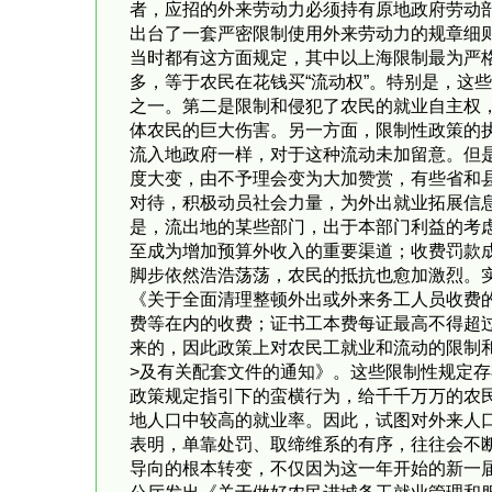
者，应招的外来劳动力必须持有原地政府劳动部
出台了一套严密限制使用外来劳动力的规章细
当时都有这方面规定，其中以上海限制最为严
多，等于农民在花钱买“流动权”。特别是，这
之一。第二是限制和侵犯了农民的就业自主权
体农民的巨大伤害。另一方面，限制性政策的
流入地政府一样，对于这种流动未加留意。但
度大变，由不予理会变为大加赞赏，有些省和
对待，积极动员社会力量，为外出就业拓展信
是，流出地的某些部门，出于本部门利益的考
至成为增加预算外收入的重要渠道；收费罚款
脚步依然浩浩荡荡，农民的抵抗也愈加激烈。实
《关于全面清理整顿外出或外来务工人员收费的
费等在内的收费；证书工本费每证最高不得超
来的，因此政策上对农民工就业和流动的限制和
>及有关配套文件的通知》。这些限制性规定
政策规定指引下的蛮横行为，给千千万万的农
地人口中较高的就业率。因此，试图对外来人
表明，单靠处罚、取缔维系的有序，往往会不断
导向的根本转变，不仅因为这一年开始的新一