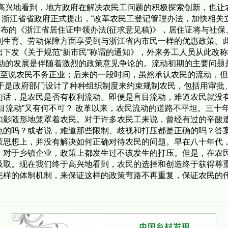
还高兴地看到，地方政府在解决农民工问题的积极探索创新，也让
月，浙江省省政府正式提出，“改革农民工登记管理办法，加快相
近发布的《浙江省居住证申领办法(征求意见稿)》，居住证将与
划生育、劳动保障方面享受到与浙江省内市民一样的优惠政策。
下发《关于规范“新市民”称谓的通知》，外来务工人员从此改称
流动的发展是伴随着激烈的政策意见争论的。流动初期的主要问题
甚至说农民不务正业；后来的一段时间，虽然承认农民的流动，但
动”。于是政府部门设计了种种组织制度来约束规制农民，包括用审
话，是农民是否有权利流动。即便是盲目流动，难道农民就没有
目流动”又有何不可？ 改革以来，农民流动的道路不平坦。三十
如影随形地笼罩着农民。对于许多农民工来说，曾经有过的辛酸
免的吗？或者说，难道那些限制、歧视和打压都是正确的吗？答
策思想上，并没有解决如何正确对待农民的问题。早在八十年代
，对于乡镇企业，政策上都发生过不该发生的打压。但是，在农
吸取。现在我们终于高兴地看到，农民的选择和创造终于获得尊
样的体制机制，来保证这样的政策弯路不再重复，保证农民的伟