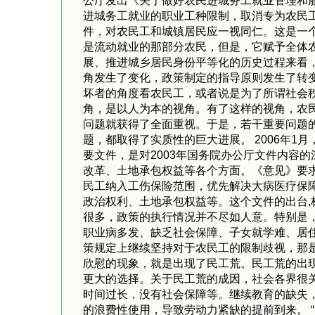
公厅发出《关于做好农民进城务工就业管理和
进城务工就业的职业工种限制，取消专为农民
件，对农民工和城镇居民应一视同仁。这是一
是流动就业的那部分农民，但是，它赋予全体
展、推进城乡居民身份平等化的历史过程来看
角发生了变化，政策制定的指导原则发生了转
坏者的角度看农民工，或者说是为了所谓社会秩
角，是以人为本的视角。有了这样的视角，农民
问题就获得了全面重视。于是，若干重要问题
题，都取得了实质性的巨大进展。 2006年
要文件，是对2003年国务院办公厅文件内容
改革、土地承包权益等各个方面。《意见》要
民工纳入工伤保险范围，优先解决大病医疗保
政治权利、土地承包权益等。这个文件的出台
很多，政策的执行情况并不尽如人意。特别是
职业病多发、缺乏社会保障、子女就学难、居
策规定上继续坚持对于农民工的限制歧视，那
欣慰的现象，就是出现了民工荒。民工荒的出
更大的选择。关于民工荒的成因，社会各界很关
时间过长，没有社会保障等。继续教育的缺失
的浪费性使用，导致劳动力紧缺的提前到来。 