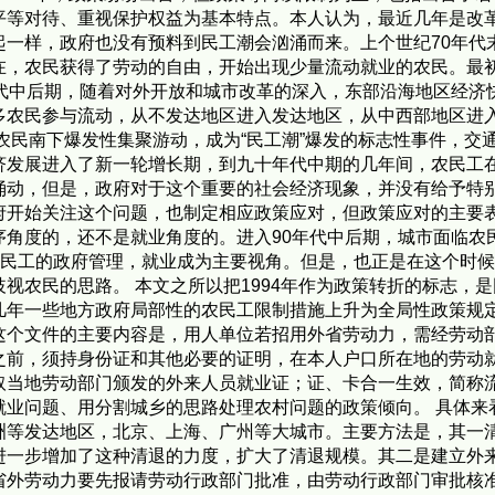
平等对待、重视保护权益为基本特点。本人认为，最近几年是改革
起一样，政府也没有预料到民工潮会汹涌而来。上个世纪70年代
在，农民获得了劳动的自由，开始出现少量流动就业的农民。最
年代中后期，随着对外开放和城市改革的深入，东部沿海地区经济
多农民参与流动，从不发达地区进入发达地区，从中西部地区进
农民南下爆发性集聚游动，成为“民工潮”爆发的标志性事件，交通
济发展进入了新一轮增长期，到九十年代中期的几年间，农民工
涌动，但是，政府对于这个重要的社会经济现象，并没有给予特
府开始关注这个问题，也制定相应政策应对，但政策应对的主要
序角度的，还不是就业角度的。进入90年代中后期，城市面临农
农民工的政府管理，就业成为主要视角。但是，也正是在这个时
视农民的思路。 本文之所以把1994年作为政策转折的标志，是
几年一些地方政府局部性的农民工限制措施上升为全局性政策规
这个文件的主要内容是，用人单位若招用外省劳动力，需经劳动
之前，须持身份证和其他必要的证明，在本人户口所在地的劳动
取当地劳动部门颁发的外来人员就业证；证、卡合一生效，简称
就业问题、用分割城乡的思路处理农村问题的政策倾向。 具体来
洲等发达地区，北京、上海、广州等大城市。主要方法是，其一
一步增加了这种清退的力度，扩大了清退规模。其二是建立外来
省外劳动力要先报请劳动行政部门批准，由劳动行政部门审批核