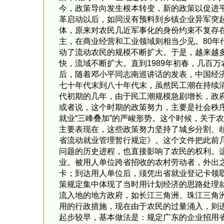
今，政策导向发生根本转变，新的政策以促进
革启动以后，如同没有预料到乡镇企业异军突
体，原来对农民几近军事化的身份约束不复存
主，在商业经营和工业领域则相当少见。80
动了流动农民的规模不断扩大。于是，越来越
快，流域不断扩大。直到1989年初春，几百万
后，随着邓小平同志南巡讲话的发表，中国经
七十年代末到八十年代末，虽然民工潮在持续
代初期的几年，由于民工潮规模急剧增长，政
或者说，这个时期的政策努力，主要是社会秩
就业“三峰叠加”的严峻形势。这个时候，关于
主要表现在，这些政策努力坚持了城乡分割、歧
省流动就业管理暂行规定》。这个文件把此前
问题的历史进程，也直接影响了农民的权利。
业。被用人单位跨省招收的农村劳动者，外出
卡；到达用人单位后，须凭出省就业登记卡领
策规定集中体现了当时用计划经济的思路处理
流入地的地方政府，如长江三角洲、珠江三角
用的行政措施，现在由于农民的过量涌入，则进
起步较早，基本做法是：规定广东的企业招用