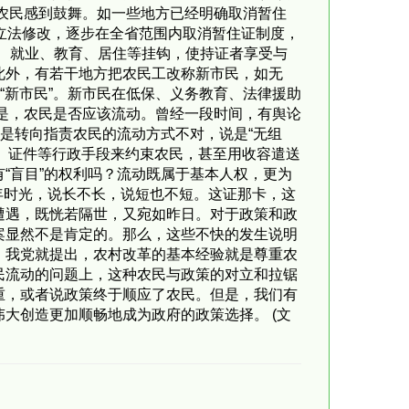
农民感到鼓舞。如一些地方已经明确取消暂住
关立法修改，逐步在全省范围内取消暂住证制度，
社保、就业、教育、居住等挂钩，使持证者享受与
此外，有若干地方把农民工改称新市民，如无
“新市民”。新市民在低保、义务教育、法律援助
是，农民是否应该流动。曾经一段时间，有舆论
是转向指责农民的流动方式不对，说是“无组
批、证件等行政手段来约束农民，甚至用收容遣送
“盲目”的权利吗？流动既属于基本人权，更为
年时光，说长不长，说短也不短。这证那卡，这
遭遇，既恍若隔世，又宛如昨日。对于政策和政
案显然不是肯定的。那么，这些不快的发生说明
，我党就提出，农村改革的基本经验就是尊重农
民流动的问题上，这种农民与政策的对立和拉锯
重，或者说政策终于顺应了农民。但是，我们有
大创造更加顺畅地成为政府的政策选择。 (文