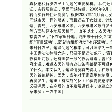
真反思和解决农民工问题的重要契机。 我们
证，实行居住证，享受同城待遇。2006年9
转而实行居住证制度”。根据2007年11月新
同城市民一样的服务，而且还在子女就读、计
锡、青岛、西安雁塔区等。西安雁塔区政府发出
等方面与原本地居民相同。 改革以来，农民
指责农民，“不在家里种地，跑出来干什么？”
织”“盲目流动”，应该“有组织流动”“有序流
来对付农民。这些问题的根本，可以归结为一句
中国宪法法律所允许，只要不是违法犯罪，“盲
收费那罚款，还有噩梦一般的收容遣送，曾经
府来说，难道农民的所有这些苦痛都是不可避
了什么。本文认为，这些情况首先说明，在政
民的首创精神。因为，当年对于家庭承包制度
再度发生。这里面有深刻的反面经验需要总结
必要深思，在今后的改革发展进程中，该建立怎
章来源：三农中国）