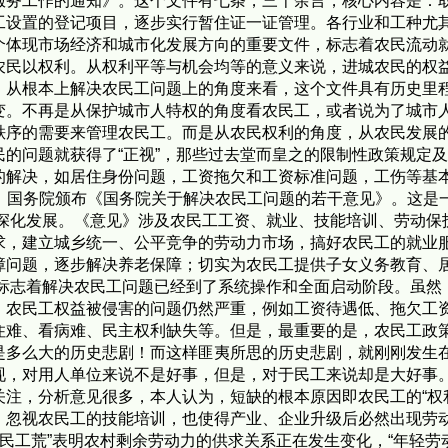
服务工作的通知》。这个文件有七条，三千余言，核心内容是：
工设置的登记项目，逐步实行暂住证一证管理。各行业和工种尤
个体现市场经济和城市化发展方向的重要文件，标志着农民流动
农民以权利。从权利平等与机会均等的意义来说，进城农民的权
，从根本上解决农民工问题上的角度来看，这个文件具有历史里程
变。不再是从保护城市人特权的角度看农民工，或者说为了城市
序的需要来管理农民工。而是从农民权利的角度，从农民发展的
的问题就获得了“正视”，那些过去堂而皇之的限制性政策规定
的解决，如居住身份问题，工资拖欠和工资标准问题，工伤等基
1月，国务院颁布《国务院关于解决农民工问题的若干意见》。这
的深化发展。《意见》涉及农民工工资、就业、技能培训、劳动
求，建立城乡统一、公平竞争的劳动力市场，搞好农民工的就业
障问题，逐步解决养老保障；切实为农民工提供子女义务教育、
,标志着解决农民工问题已经到了系统操作和全面启动阶段。虽然
，农民工权益被侵害的问题仍然严重，例如工资待遇低、拖欠工
住难、看病难、民主权利缺失等。但是，最重要的是，农民工政
是多么大的历史悲剧！而这样匪夷所思的历史悲剧，就刚刚发生在
现，对用人单位来说不是好事，但是，对于民工来说却是大好事
注，分析意见很多，本人认为，短缺的根本原因即农民工的“权
，忽视农民工的技能培训，也使得产业、企业升级后必然出现劳
“民工荒”表明农村剩余劳动力的供求关系正在发生变化，“年轻劳