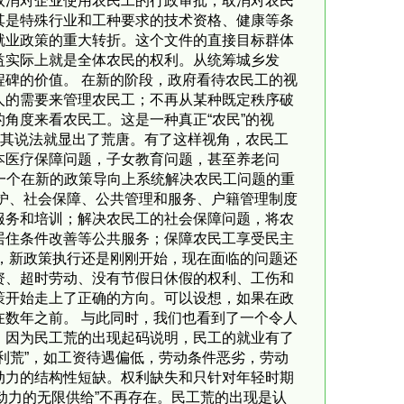
取消对企业使用农民工的行政审批，取消对农民
其是特殊行业和工种要求的技术资格、健康等条
就业政策的重大转折。这个文件的直接目标群体
益实际上就是全体农民的权利。从统筹城乡发
碑的价值。 在新的阶段，政府看待农民工的视
人的需要来管理农民工；不再从某种既定秩序破
角度来看农民工。这是一种真正“农民”的视
及其说法就显出了荒唐。有了这样视角，农民工
本医疗保障问题，子女教育问题，甚至养老问
是一个在新的政策导向上系统解决农民工问题的重
保护、社会保障、公共管理和服务、户籍管理制度
服务和培训；解决农民工的社会保障问题，将农
居住条件改善等公共服务；保障农民工享受民主
，新政策执行还是刚刚开始，现在面临的问题还
资、超时劳动、没有节假日休假的权利、工伤和
策开始走上了正确的方向。可以设想，如果在政
数年之前。 与此同时，我们也看到了一个令人
。因为民工荒的出现起码说明，民工的就业有了
利荒”，如工资待遇偏低，劳动条件恶劣，劳动
动力的结构性短缺。权利缺失和只针对年轻时期
动力的无限供给”不再存在。民工荒的出现是认