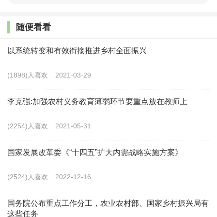
法、主要经验等内容，重点突出创新做法与实际成效，
随便看看
能够形成可复制、可借鉴、可推广的经验。
以系统转变和有效衔接推进乡村全面振兴
2.各地各单位可根据自身实际情况报送优秀案例，
报送的案例应确保内容真实、数据可靠，语言简洁、可
(1898)人喜欢
2021-03-29
读性较强，每个案例需附5-7张展示图片，每个优秀案例
李克强:加强农村义务教育薄弱环节要重点放在教师上
材料控制在9000字左右，并附3000字左右的内容简介。
(2254)人喜欢
四、案例评价推介
2021-05-31
1.本次活动将邀请专家对征集的案例进行评价。基
国家发展改革委《“十四五”扩大内需战略实施方案》
本流程为：首先，专家对征集的案例进行初次筛选；其
(2524)人喜欢
2022-12-16
次，对初次筛选出来的案例通过现场考察调研等形式开
展进一步评估；最后，根据评估结果优选部分案例入
国务院公布重点工作分工，农业农村部、国家乡村振兴局有
这些任务
选“湖南乡村振兴2021年优秀示范案例”。