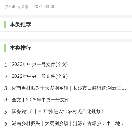
(2258)人喜欢
2021-03-30
2.本次活动结束后，将择期在重大学术会议或行业
会议上发布案例评选结果，并将部分优秀案例通过会议
本类推荐
以及《湖南乡村振兴蓝皮书》《中国乡村发现》《湖南
美丽乡村》、中国乡村发现网、乡村发现微信等平台并
本类排行
联合省内外媒体进行专门的宣传推介。
1
2023年中央一号文件(全文)
五、案例申报方式
2
2022年中央一号文件(全文)
1.申报时间：本次案例征集自2021年11月11日开
3
湖南乡村振兴十大案例乡镇｜长沙市白箬铺镇:创新三三四模式推进
始，至2021年12月15日截止。
4
全文丨2025年中央一号文件
2.本次活动通过推荐申报。推荐单位填写“湖南乡村
5
国务院:《“十四五”推进农业农村现代化规划》
振兴2021年优秀案例推荐表”（附后），经盖章后提交申
6
湖南乡村振兴十大案例乡镇｜涟源市古塘乡：小土地上谱写乡村振兴
报材料。申报材料需提供内容一致的电子文档和纸质材