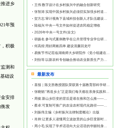
接推进乡
王伟:数字设计在乡村振兴中的融合创新研究
张智涛:实现中国乡村振兴必须切实加强乡村道德建设
贺方志:审计视角下县域科技创新人才队伍建设路径探索
21年预
陆福兴:中央一号文件如何促进农民稳定增收
2026年中央一号文件(全文)
胡扬名:参与式案例教学在公共管理专业学位研究生培养中的应用研究
时，积极
何高煌:用好两账四单 建设清廉回龙圩
易恢节书记莅临湖南师大乡研院作《党小组建在屋场上》专题讲座
刘怡等:以新农科专创融合推动农业新质生产力发展
贫监测和
最新发布
性基础设
喜报｜陈文胜教授团队荣获第十届教育部科学研究优秀成果奖（人文社会科学）
张晓韧:“再造乡土”正是我们每天都在亲身实践和探索的事业——《再造乡土:历史坐标地的
资金安排
周俊:新山乡巨变的背后是谁在推和怎么推——《再造乡土:历史坐标地的新山乡巨变》新书发
蔡卓:可复制可推广的农业农村现代化路径——《再造乡土:历史坐标地的新山乡巨变》新书发
均衡发
刘振伟主编《乡村振兴法律制度概论》出版
肖帅:让更多人读懂周立波故里的山乡巨变新时代故事——《再造乡土:历史坐标地的新山乡巨
周小毛:实现了学术话语向大众话语的华丽转身——《再造乡土:历史坐标地的新山乡巨变》新
自主权，