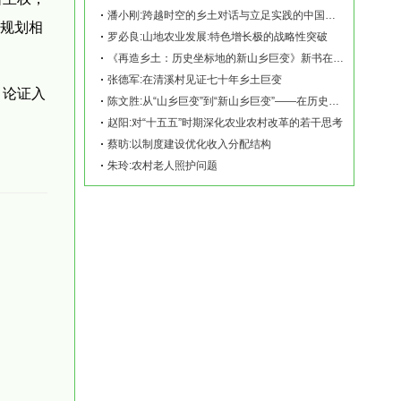
潘小刚:跨越时空的乡土对话与立足实践的中国故事——《再造乡土:历史坐标地的新山乡巨变
兴规划相
罗必良:山地农业发展:特色增长极的战略性突破
《再造乡土：历史坐标地的新山乡巨变》新书在赫山清溪村首发
张德军:在清溪村见证七十年乡土巨变
目论证入
陈文胜:从“山乡巨变”到“新山乡巨变”——在历史坐标地观察中国乡村现代化
赵阳:对“十五五”时期深化农业农村改革的若干思考
蔡昉:以制度建设优化收入分配结构
朱玲:农村老人照护问题