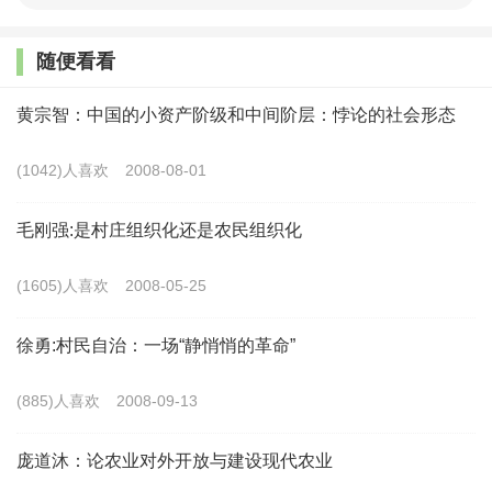
展问题，二是从工农结合的角度来看待农业产业发展的问
题。用现在的话来说，就是工农互促、城乡互补。
随便看看
在 40 年的工作经历中，有一个经验对我很有益处，那
黄宗智：中国的小资产阶级和中间阶层：悖论的社会形态
就是注意总结。无论是年终的工作总结、换单位后的总结、
(1042)人喜欢
2008-08-01
五年的工作总结等，都不是只讲成绩，更多是讲自己的体
会。我认为，任何事情的发展都是一样的，成功定有成功的
毛刚强:是村庄组织化还是农民组织化
经验，失败当有失败的教训，我们一定要认真总结经验教
(1605)人喜欢
2008-05-25
训。比如，从 1991 年我到农研中心工作以来，每隔三五年
我都会把和同事们一起撰写的有关农业农村经济的分析研究
徐勇:村民自治：一场“静悄悄的革命”
报告结集出版。编写出版的目的， 既是将这些研究成果拿
(885)人喜欢
2008-09-13
出来与大家进行交流讨论，也是对过去几年研究工作进行自
我记录和总结。
庞道沐：论农业对外开放与建设现代农业