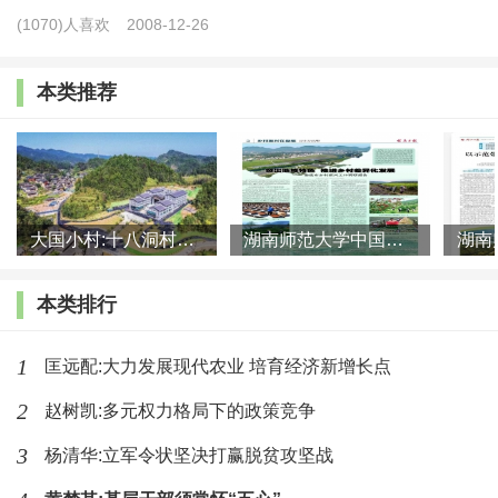
(1070)人喜欢
2008-12-26
编辑:
您从 1997 年以来连续参加起草中央农村工作会
本类推荐
议文件和领导同志讲话，这在“三农”领域的研究者中是不多
见的。宋教授，您在参与起草文件和讲话的过程中，有哪些
感受和体会可以与我们分享?
宋洪远:
如你所说，1997— 2017 年，我连续 21 年参加
大国小村:十八洞村的现代变迁是一道美丽的风景线
湖南师范大学中国乡村振兴研究院课题组:突出地域特色 推进乡村
了中央农村工作会议文件的起草工作，连续参加新世纪以来
14 个中央一号文件的起草工作。参与文件起草特别辛苦，
本类排行
但是非常有成就感。能够有幸连续参加中央一号文件的起
1
匡远配:大力发展现代农业 培育经济新增长点
草，我要特别感谢组织上给我提供的工作条件和学习机会。
2
赵树凯:多元权力格局下的政策竞争
文件起草通常情况下设 3 个小 组:一是领导小组，由中
3
杨清华:立军令状坚决打赢脱贫攻坚战
央农办、国务院办公厅、中央政策研究室、国务院研究室、