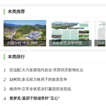
求条件比较成熟的地区重点发展以土地入股为特点的农
本类推荐
业生产合作社。这是在土地私有基础上的农业生产合作
社，后来被称为初级社。
据《农业生产合作社示范章程草案》的明文规定，
农业生产合作社已被明确定义为集体经济组织，初级和
大国小村:十八洞村的现代变迁是一道美丽的风景线
湖南师范大学中国乡村振兴研究院课题组:突出地域特色 推进乡村
高级只是农业生产合作社发展的两个阶段。所以笔者认
本类排行
为初级农业生产合作社的建立就已经标志着农村集体经
济组织的正式诞生。初级农业生产合作社以土地入股为
1
匡远配:大力发展现代农业 培育经济新增长点
特点，其性质，一方面是在私有财产基础上，农民有土
2
赵树凯:多元权力格局下的政策竞争
地私有权和其他生产资料的私有权，农民按入股的土地
3
杨清华:立军令状坚决打赢脱贫攻坚战
分配一定的收获量，并按入股的工具及牲畜取得合理的
报酬；另一方面是在共同劳动的基础上，又有部分社会
4
黄梦其:基层干部须常怀“五心”